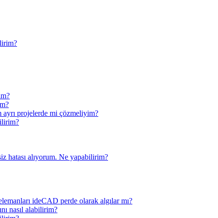
lirim?
rim?
im?
m ayrı projelerde mi çözmeliyim?
ilirim?
iz hatası alıyorum. Ne yapabilirim?
 elemanları ideCAD perde olarak algılar mı?
nı nasıl alabilirim?