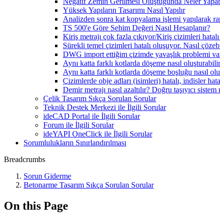
Negatif Zemin Gerilmesi Oluştuğunda Neler Yapab
Yüksek Yapıların Tasarımı Nasıl Yapılır
Analizden sonra kat kopyalama işlemi yapılarak r
TS 500'e Göre Sehim Değeri Nasıl Hesaplanır?
Kiriş metrajı çok fazla çıkıyor/Kiriş çizimleri hatal
Sürekli temel çizimleri hatalı oluşuyor. Nasıl çözeb
DWG import ettiğim çizimde yavaşlık problemi var
Aynı katta farklı kotlarda döşeme nasıl oluşturabili
Aynı katta farklı kotlarda döşeme boşluğu nasıl olu
Çizimlerde obje adları (isimleri) hatalı, indisler hat
Demir metrajı nasıl azaltılır? Doğru taşıyıcı sistem 
Çelik Tasarım Sıkça Sorulan Sorular
Teknik Destek Merkezi ile İlgili Sorular
ideCAD Portal ile İlgili Sorular
Forum ile İlgili Sorular
ideYAPI OneClick ile İlgili Sorular
Sorumlulukların Sınırlandırılması
Breadcrumbs
Sorun Giderme
Betonarme Tasarım Sıkça Sorulan Sorular
On this Page