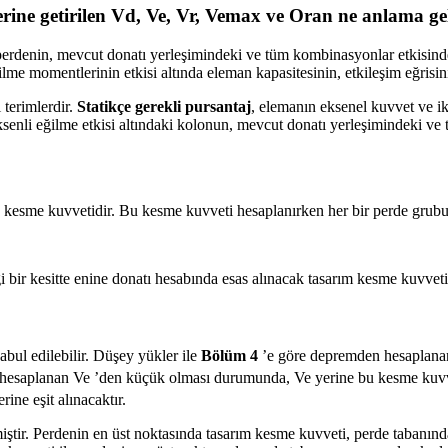
erine getirilen Vd, Ve, Vr, Vemax ve Oran ne anlama ge
i perdenin, mevcut donatı yerleşimindeki ve tüm kombinasyonlar etkisind
e momentlerinin etkisi altında eleman kapasitesinin, etkileşim eğrisinin d
 terimlerdir.
Statikçe gerekli pursantaj
, elemanın eksenel kuvvet ve ik
eksenli eğilme etkisi altındaki kolonun, mevcut donatı yerleşimindeki v
an kesme kuvvetidir. Bu kesme kuvveti hesaplanırken her bir perde gru
bir kesitte enine donatı hesabında esas alınacak tasarım kesme kuvvet
abul edilebilir. Düşey yükler ile
Bölüm 4
’e göre depremden hesaplanan
 hesaplanan Ve ’den küçük olması durumunda, Ve yerine bu kesme kuvve
ine eşit alınacaktır.
iştir. Perdenin en üst noktasında tasarım kesme kuvveti, perde tabanınd