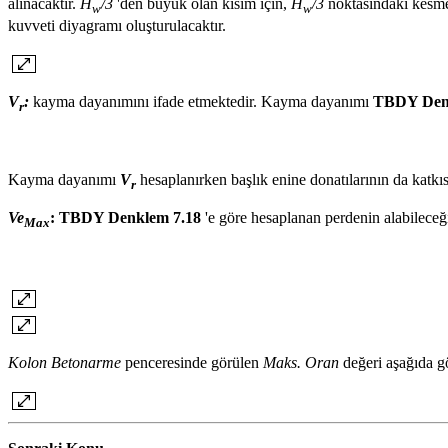
alınacaktır.
H
/3
'den büyük olan kısım için,
H
/3
noktasındaki kesme 
w
w
kuvveti diyagramı oluşturulacaktır.
V
:
kayma dayanımını ifade etmektedir. Kayma dayanımı
TBDY Den
r
Kayma dayanımı
V
hesaplanırken başlık enine donatılarının da katkı
r
Ve
:
TBDY Denklem 7.18
'e göre hesaplanan perdenin alabilece
Max
Kolon Betonarme
penceresinde görülen
Maks. Oran
değeri aşağıda gö