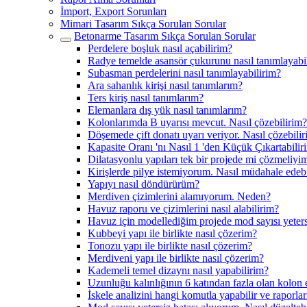
İmport, Export Sorunları
Mimari Tasarım Sıkça Sorulan Sorular
Betonarme Tasarım Sıkça Sorulan Sorular
Perdelere boşluk nasıl açabilirim?
Radye temelde asansör çukurunu nasıl tanımlayabi
Subasman perdelerini nasıl tanımlayabilirim?
Ara sahanlık kirişi nasıl tanımlarım?
Ters kiriş nasıl tanımlarım?
Elemanlara dış yük nasıl tanımlarım?
Kolonlarımda B uyarısı mevcut. Nasıl çözebilirim?
Döşemede çift donatı uyarı veriyor. Nasıl çözebili
Kapasite Oranı 'nı Nasıl 1 'den Küçük Çıkartabilir
Dilatasyonlu yapıları tek bir projede mi çözmeliyi
Kirişlerde pilye istemiyorum. Nasıl müdahale edeb
Yapıyı nasıl döndürürüm?
Merdiven çizimlerini alamıyorum. Neden?
Havuz raporu ve çizimlerini nasıl alabilirim?
Havuz için modellediğim projede mod sayısı yeters
Kubbeyi yapı ile birlikte nasıl çözerim?
Tonozu yapı ile birlikte nasıl çözerim?
Merdiveni yapı ile birlikte nasıl çözerim?
Kademeli temel dizaynı nasıl yapabilirim?
Uzunluğu kalınlığının 6 katından fazla olan kolon
İskele analizini hangi komutla yapabilir ve raporları