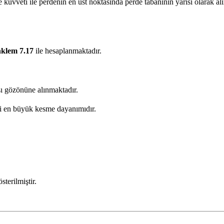
kuvveti ile perdenin en üst noktasında perde tabanının yarısı olarak alın
klem 7.17
ile hesaplanmaktadır.
sı gözönüne alınmaktadır.
ği en büyük kesme dayanımıdır.
sterilmiştir.