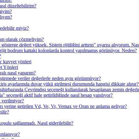
ilirim?
sıl düzeltebilirim?
miyim?
lıyım?
edebilir miyiz?
fram olarak çözmeliyim?
österge değeri yüksek. Sistem rijitliğini arttırın" uyarısı alıyorum. Nas
rijit bodrum kattaki kolonlarda kontrol yapılmamış görünüyor. Neden?
?
uç kuvvet yönleri
t Yönleri
ıralı nasıl yaparım?
leştirmede veriler değerlerle neden aynı görünmüyor?
iriş ayarlarında duvar yükü girilmesi durumunda hangisi dikkate alınır?
sihirbazında Çevrimdışı seçeneği kullanılarak hesaplanan zemin değerle
" seçeneği aktif hale getirildiğinde nasıl hesap yapılıyor?
ı verilmiyor?
ı yerine getirilen Vd, Ve, Vr, Vemax ve Oran ne anlama geliyor?
ilir?
oşulu sağlanmadı. Nasıl giderilebilir?
nımlanıyor?