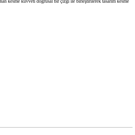
an kesme kuvveti doğrusal bir çizgi ile birleştirilerek tasarım kesme