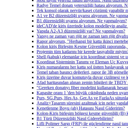
Mod sayısı yetersiz hatası alıyorum. Nasıl düzelteb
Radye Temel donatı yetersizliği hatası alıyorum. Na
Tek konsol olarak nervür/kaset çözümü yapabilir 
A1 ve B2 düzensizliği uyarısı alıyorum. Ne yapma
B1 düzensizliği uyarısı alıyorum. Ne yapmalıyım?
ideCAD'de kiriş üzerinde kolon modelleyip analiz 
Yapıda A2-A3 düzensizliği var? Ne yapmalıyım?
Yapıyı ne zaman yarı rijit ne zaman tam rijit diya
Rapor alıyorum, "Herhangi bir katta ikinci mertebe g
Kolon kiriş Birleşim Kesme Güvenliği raporunda, 
Projemin tüm katlarını bir kerede taşıyabilir miyim
Shell (kabuk) elemanlar için koordinat sistemi ve 
Koordinat Sisteminin Tanımı ve Eleman Uç Kuvve
Kiriş numaralarını her katta sol üstten başlayarak s
Temel taban basıncı değerleri, rapor ile 3B görsel
Kiriş üzerine duvar komutuyla duvar çizilmesi ve k
Afad haritasından alınan zemin bilgileri ile TBDY 
"Gereken donatıyı fiber modelini kullanarak hesapla
Kapasite oranı 1 'den büyük çıktığında neden uyar
Purs, SG.Purs, Hes As, Ger.As ve FazlaAs sütunlar
Analiz+Tasarım süresini azaltmak için neler yapılab
Kenetlenme Boyu (ab) Hatasını Nasıl Gideririm?
Kolon-Kiriş birleşim bölgesi kesme güvenliği (B) k
B1 Türü Düzensizliği Nasıl Giderebilirim?
Lifli Polimer Sargı (FRP) ile güçlendirme nasıl ta