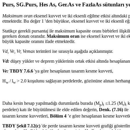
Purs, SG.Purs, Hes As, Ger.As ve FazlaAs sütunları y
Maksimum oran
eksenel kuvvet ve iki eksenli eğilme etkisi altındak
etmektedir. Bu değer 1 'den büyükse, eksenel kuvvet ve iki eksenli eğilm
Statikçe gerekli pursantaj ile maksimum kapasite oranı birbirleri ilişkili
gereken donatı oranıdır.
Maksimum oran
ise eksenel kuvvet ve iki 
büyük kapasite oranını ifade etmektedir.
Vd, Ve, Vr, Vemax
terimleri ise sırasıyla aşağıda açıklanmıştır.
Vd:
düşey yükler ve deprem yüklerinin ortak etkisi altında hesaplan
Ve:
TBDY 7.6.6
'ya göre hesaplanan tasarım kesme kuvveti,
H
/ l
> 2.0 koşulunu sağlayan perdelerde, gözönüne alınan herhangi 
w
w
Daha kesin hesap yapılmadığı durumlarda burada (M
)
≤1.25 (M
)
k
p
t
r
t
perdeler) katı ile büyütülmesi ile elde edilen değerin,
Denk. (7.16)
ile
tasarım kesme kuvvetleri,
Bölüm 4
’e göre hesaplanan kesme kuvvetler
TBDY Şekil 7.12(c)
'de perde tasarım kesme kuvveti grafiği gösterilm