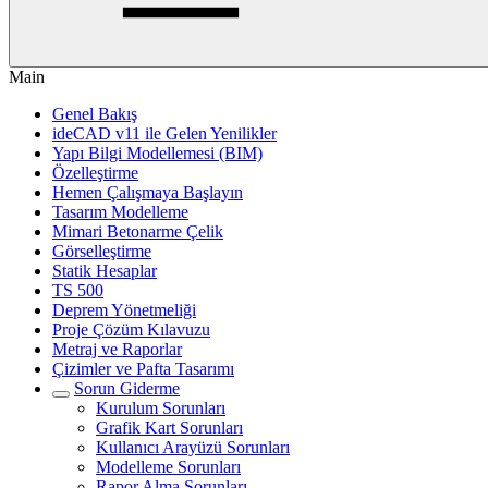
Main
Genel Bakış
ideCAD v11 ile Gelen Yenilikler
Yapı Bilgi Modellemesi (BIM)
Özelleştirme
Hemen Çalışmaya Başlayın
Tasarım Modelleme
Mimari Betonarme Çelik
Görselleştirme
Statik Hesaplar
TS 500
Deprem Yönetmeliği
Proje Çözüm Kılavuzu
Metraj ve Raporlar
Çizimler ve Pafta Tasarımı
Sorun Giderme
Kurulum Sorunları
Grafik Kart Sorunları
Kullanıcı Arayüzü Sorunları
Modelleme Sorunları
Rapor Alma Sorunları