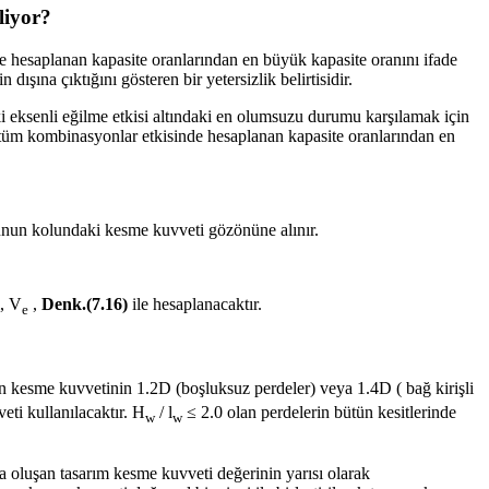
liyor?
e hesaplanan kapasite oranlarından en büyük kapasite oranını ifade
ışına çıktığını gösteren bir yetersizlik belirtisidir.
i eksenli eğilme etkisi altındaki en olumsuzu durumu karşılamak için
e tüm kombinasyonlar etkisinde hesaplanan kapasite oranlarından en
bunun kolundaki kesme kuvveti gözönüne alınır.
i, V
,
Denk.(7.16)
ile hesaplanacaktır.
e
 kesme kuvvetinin 1.2D (boşluksuz perdeler) veya 1.4D ( bağ kirişli
ti kullanılacaktır. H
/ l
≤ 2.0 olan perdelerin bütün kesitlerinde
w
w
a oluşan tasarım kesme kuvveti değerinin yarısı olarak