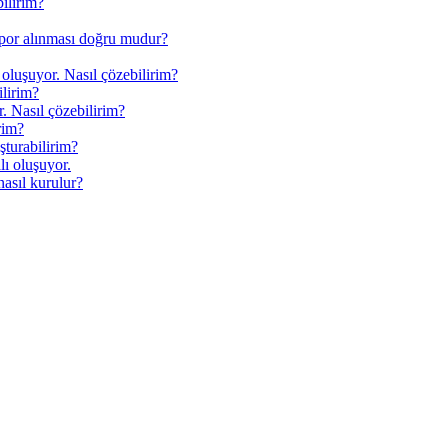
ilirim?
apor alınması doğru mudur?
ı oluşuyor. Nasıl çözebilirim?
ilirim?
. Nasıl çözebilirim?
rim?
şturabilirim?
alı oluşuyor.
nasıl kurulur?