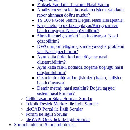
Yüksek Yapıların Tasarımı Nasıl Yapılır
Analizden sonra kat kopyalama işlemi yapılarak
rapor alınması doğru mudur?
TS 500'e Göre Sehim Değeri Nasıl Hesaplanır?
Kiriş metrajı çok fazla çıkıyor/Kiriş çizimleri
hatalı oluşuyor. Nasıl çözebilirim?
Sürekli temel çizimleri hatalı oluşuyor. Nasıl
çözebilirim?
DWG import ettiğim çizimde yavaşlık problemi
var. Nasıl çözebilirim?
Aynı katta farklı kotlarda döşeme nasıl
oluşturabilirim?
Aynı katta farklı kotlarda döşeme boşluğu nasıl
oluşturabilirim?
Çizimlerde obje adları (isimleri) hatalı, indisler
hatalı oluşuyor.
Demir metrajı nasıl azaltılır? Doğru taşıyıcı
sistem nasıl kurulur?
Çelik Tasarım Sıkça Sorulan Sorular
Teknik Destek Merkezi ile İlgili Sorular
ideCAD Portal ile İlgili Sorular
Forum ile İlgili Sorular
ideYAPI OneClick ile İlgili Sorular
Sorumlulukların Sınırlandırılması