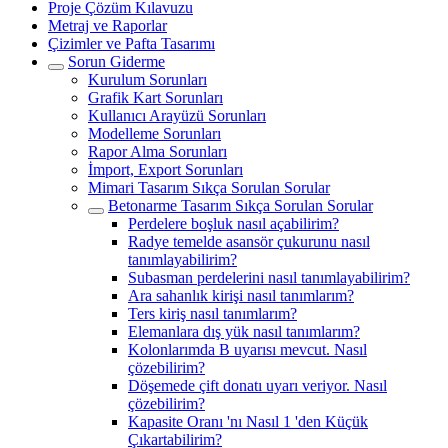
Proje Çözüm Kılavuzu
Metraj ve Raporlar
Çizimler ve Pafta Tasarımı
Sorun Giderme
Kurulum Sorunları
Grafik Kart Sorunları
Kullanıcı Arayüzü Sorunları
Modelleme Sorunları
Rapor Alma Sorunları
İmport, Export Sorunları
Mimari Tasarım Sıkça Sorulan Sorular
Betonarme Tasarım Sıkça Sorulan Sorular
Perdelere boşluk nasıl açabilirim?
Radye temelde asansör çukurunu nasıl
tanımlayabilirim?
Subasman perdelerini nasıl tanımlayabilirim?
Ara sahanlık kirişi nasıl tanımlarım?
Ters kiriş nasıl tanımlarım?
Elemanlara dış yük nasıl tanımlarım?
Kolonlarımda B uyarısı mevcut. Nasıl
çözebilirim?
Döşemede çift donatı uyarı veriyor. Nasıl
çözebilirim?
Kapasite Oranı 'nı Nasıl 1 'den Küçük
Çıkartabilirim?