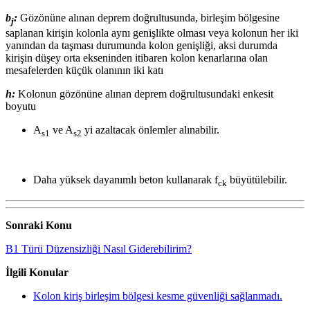
b
:
Gözönüne alınan deprem doğrultusunda, birleşim bölgesine
j
saplanan kirişin kolonla aynı genişlikte olması veya kolonun her iki
yanından da taşması durumunda kolon genişliği, aksi durumda
kirişin düşey orta ekseninden itibaren kolon kenarlarına olan
mesafelerden küçük olanının iki katı
h:
Kolonun gözönüne alınan deprem doğrultusundaki enkesit
boyutu
A
ve A
yi azaltacak önlemler alınabilir.
s1
s2
Daha yüksek dayanımlı beton kullanarak f
büyütülebilir.
ck
Sonraki Konu
B1 Türü Düzensizliği Nasıl Giderebilirim?
İlgili Konular
Kolon kiriş birleşim bölgesi kesme güvenliği sağlanmadı.