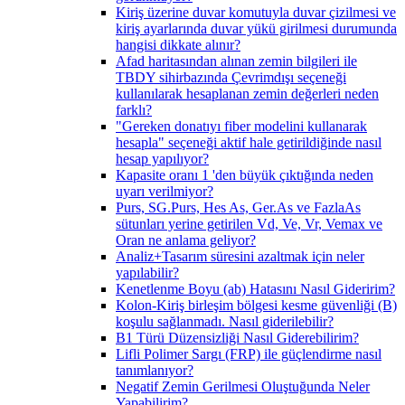
Kiriş üzerine duvar komutuyla duvar çizilmesi ve
kiriş ayarlarında duvar yükü girilmesi durumunda
hangisi dikkate alınır?
Afad haritasından alınan zemin bilgileri ile
TBDY sihirbazında Çevrimdışı seçeneği
kullanılarak hesaplanan zemin değerleri neden
farklı?
"Gereken donatıyı fiber modelini kullanarak
hesapla" seçeneği aktif hale getirildiğinde nasıl
hesap yapılıyor?
Kapasite oranı 1 'den büyük çıktığında neden
uyarı verilmiyor?
Purs, SG.Purs, Hes As, Ger.As ve FazlaAs
sütunları yerine getirilen Vd, Ve, Vr, Vemax ve
Oran ne anlama geliyor?
Analiz+Tasarım süresini azaltmak için neler
yapılabilir?
Kenetlenme Boyu (ab) Hatasını Nasıl Gideririm?
Kolon-Kiriş birleşim bölgesi kesme güvenliği (B)
koşulu sağlanmadı. Nasıl giderilebilir?
B1 Türü Düzensizliği Nasıl Giderebilirim?
Lifli Polimer Sargı (FRP) ile güçlendirme nasıl
tanımlanıyor?
Negatif Zemin Gerilmesi Oluştuğunda Neler
Yapabilirim?