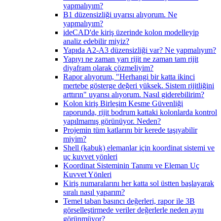
yapmalıyım?
B1 düzensizliği uyarısı alıyorum. Ne
yapmalıyım?
ideCAD'de kiriş üzerinde kolon modelleyip
analiz edebilir miyiz?
Yapıda A2-A3 düzensizliği var? Ne yapmalıyım?
Yapıyı ne zaman yarı rijit ne zaman tam rijit
diyafram olarak çözmeliyim?
Rapor alıyorum, "Herhangi bir katta ikinci
mertebe gösterge değeri yüksek. Sistem rijitliğini
arttırın" uyarısı alıyorum. Nasıl giderebilirim?
Kolon kiriş Birleşim Kesme Güvenliği
raporunda, rijit bodrum kattaki kolonlarda kontrol
yapılmamış görünüyor. Neden?
Projemin tüm katlarını bir kerede taşıyabilir
miyim?
Shell (kabuk) elemanlar için koordinat sistemi ve
uç kuvvet yönleri
Koordinat Sisteminin Tanımı ve Eleman Uç
Kuvvet Yönleri
Kiriş numaralarını her katta sol üstten başlayarak
sıralı nasıl yaparım?
Temel taban basıncı değerleri, rapor ile 3B
görselleştirmede veriler değerlerle neden aynı
görünmüyor?