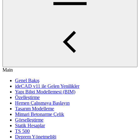
Main
Genel Bakış
ideCAD v11 ile Gelen Yenilikler
Yapı Bilgi Modellemesi (BIM)
Özelleştirme
Hemen Çalışmaya Başlayın
Tasarım Modelleme
Mimari Betonarme Çelik
Görselleştirme
Statik Hesaplar
TS 500
Deprem Yönetmeliği