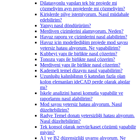
Dilatasyonlu yapıları tek bir projede mi
çözmeliyim ayrı projelerde mi çözmeliyim?
Kirişlerde pilye istemiyorum. Nasıl müdahale
edebilirim?
Yapıyı nasıl döndürürüm?
Merdiven çizimlerini alamıyorum. Neden?
Havuz raporu ve çizimlerini nasıl alabilirim?
Havuz için modellediğim projede mod sayısı
yetersiz hatası alıyorum. Ne yapabilirim?
Kubbeyi yapı ile birlikte nasıl çözerim?
Tonozu yapı ile birlikte nasıl çözerim?
Merdiveni yapı ile birlikte nasıl çözerim?
Kademeli temel dizaynı nasıl yapabilirim?
Uzunluğu kalınlığının 6 katından fazla olan
kolon elemanları ideCAD perde olarak algılar
mı?
İskele analizini hangi komutla yapabilir ve
raporlarını nasıl alabilirim?
Mod sayısı yetersiz hatası alıyorum. Nasıl
düzeltebilirim?
Radye Temel donatı yetersizliği hatası alıyorum.
Nasıl düzeltebilirim?
Tek konsol olarak nervür/kaset çözümü yapabilir
miyim?
A1 ve B2 düzensizliği uyarısı alıyorum. Ne