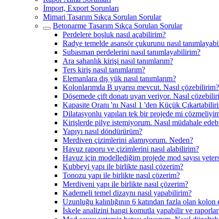
İmport, Export Sorunları
Mimari Tasarım Sıkça Sorulan Sorular
Betonarme Tasarım Sıkça Sorulan Sorular
Perdelere boşluk nasıl açabilirim?
Radye temelde asansör çukurunu nasıl tanımlayabi
Subasman perdelerini nasıl tanımlayabilirim?
Ara sahanlık kirişi nasıl tanımlarım?
Ters kiriş nasıl tanımlarım?
Elemanlara dış yük nasıl tanımlarım?
Kolonlarımda B uyarısı mevcut. Nasıl çözebilirim?
Döşemede çift donatı uyarı veriyor. Nasıl çözebili
Kapasite Oranı 'nı Nasıl 1 'den Küçük Çıkartabilir
Dilatasyonlu yapıları tek bir projede mi çözmeliyi
Kirişlerde pilye istemiyorum. Nasıl müdahale edeb
Yapıyı nasıl döndürürüm?
Merdiven çizimlerini alamıyorum. Neden?
Havuz raporu ve çizimlerini nasıl alabilirim?
Havuz için modellediğim projede mod sayısı yeters
Kubbeyi yapı ile birlikte nasıl çözerim?
Tonozu yapı ile birlikte nasıl çözerim?
Merdiveni yapı ile birlikte nasıl çözerim?
Kademeli temel dizaynı nasıl yapabilirim?
Uzunluğu kalınlığının 6 katından fazla olan kolon
İskele analizini hangi komutla yapabilir ve raporları