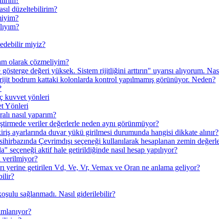
ilirim?
sıl düzeltebilirim?
miyim?
lıyım?
edebilir miyiz?
fram olarak çözmeliyim?
österge değeri yüksek. Sistem rijitliğini arttırın" uyarısı alıyorum. Nas
rijit bodrum kattaki kolonlarda kontrol yapılmamış görünüyor. Neden?
?
uç kuvvet yönleri
t Yönleri
ıralı nasıl yaparım?
leştirmede veriler değerlerle neden aynı görünmüyor?
iriş ayarlarında duvar yükü girilmesi durumunda hangisi dikkate alınır?
sihirbazında Çevrimdışı seçeneği kullanılarak hesaplanan zemin değerle
" seçeneği aktif hale getirildiğinde nasıl hesap yapılıyor?
ı verilmiyor?
ı yerine getirilen Vd, Ve, Vr, Vemax ve Oran ne anlama geliyor?
ilir?
oşulu sağlanmadı. Nasıl giderilebilir?
nımlanıyor?