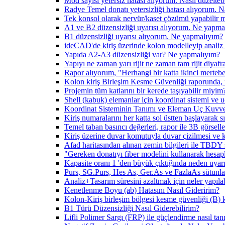
Mod sayısı yetersiz hatası alıyorum. Nasıl düzelteb
Radye Temel donatı yetersizliği hatası alıyorum. Na
Tek konsol olarak nervür/kaset çözümü yapabilir 
A1 ve B2 düzensizliği uyarısı alıyorum. Ne yapma
B1 düzensizliği uyarısı alıyorum. Ne yapmalıyım?
ideCAD'de kiriş üzerinde kolon modelleyip analiz 
Yapıda A2-A3 düzensizliği var? Ne yapmalıyım?
Yapıyı ne zaman yarı rijit ne zaman tam rijit diya
Rapor alıyorum, "Herhangi bir katta ikinci mertebe g
Kolon kiriş Birleşim Kesme Güvenliği raporunda, 
Projemin tüm katlarını bir kerede taşıyabilir miyim
Shell (kabuk) elemanlar için koordinat sistemi ve 
Koordinat Sisteminin Tanımı ve Eleman Uç Kuvve
Kiriş numaralarını her katta sol üstten başlayarak s
Temel taban basıncı değerleri, rapor ile 3B görsel
Kiriş üzerine duvar komutuyla duvar çizilmesi ve k
Afad haritasından alınan zemin bilgileri ile TBDY 
"Gereken donatıyı fiber modelini kullanarak hesapla
Kapasite oranı 1 'den büyük çıktığında neden uyar
Purs, SG.Purs, Hes As, Ger.As ve FazlaAs sütunlar
Analiz+Tasarım süresini azaltmak için neler yapılab
Kenetlenme Boyu (ab) Hatasını Nasıl Gideririm?
Kolon-Kiriş birleşim bölgesi kesme güvenliği (B) k
B1 Türü Düzensizliği Nasıl Giderebilirim?
Lifli Polimer Sargı (FRP) ile güçlendirme nasıl ta