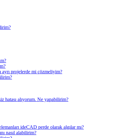
lirim?
rim?
im?
m ayrı projelerde mi çözmeliyim?
ilirim?
iz hatası alıyorum. Ne yapabilirim?
 elemanları ideCAD perde olarak algılar mı?
nı nasıl alabilirim?