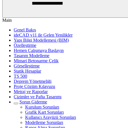
Main
Genel Bakış
ideCAD v11 ile Gelen Yenilikler
Yapı Bilgi Modellemesi (BIM)
Özelleştirme
Hemen Çalışmaya Başlayın
Tasarım Modelleme
Mimari Betonarme Çelik
Görselleştirme
Statik Hesaplar
TS 500
Deprem Yönetmeliği
Proje Çözüm Kılavuzu
Metraj ve Raporlar
Çizimler ve Pafta Tasarımı
Sorun Giderme
Kurulum Sorunları
Grafik Kart Sorunları
Kullanıcı Arayüzü Sorunları
Modelleme Sorunları
Rapor Alma Sorunları