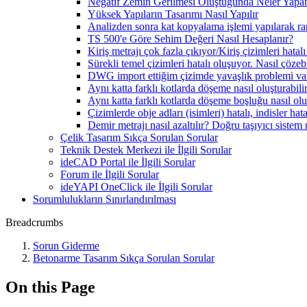
Negatif Zemin Gerilmesi Oluştuğunda Neler Yapab
Yüksek Yapıların Tasarımı Nasıl Yapılır
Analizden sonra kat kopyalama işlemi yapılarak r
TS 500'e Göre Sehim Değeri Nasıl Hesaplanır?
Kiriş metrajı çok fazla çıkıyor/Kiriş çizimleri hatal
Sürekli temel çizimleri hatalı oluşuyor. Nasıl çözeb
DWG import ettiğim çizimde yavaşlık problemi var
Aynı katta farklı kotlarda döşeme nasıl oluşturabili
Aynı katta farklı kotlarda döşeme boşluğu nasıl olu
Çizimlerde obje adları (isimleri) hatalı, indisler hat
Demir metrajı nasıl azaltılır? Doğru taşıyıcı sistem 
Çelik Tasarım Sıkça Sorulan Sorular
Teknik Destek Merkezi ile İlgili Sorular
ideCAD Portal ile İlgili Sorular
Forum ile İlgili Sorular
ideYAPI OneClick ile İlgili Sorular
Sorumlulukların Sınırlandırılması
Breadcrumbs
Sorun Giderme
Betonarme Tasarım Sıkça Sorulan Sorular
On this Page