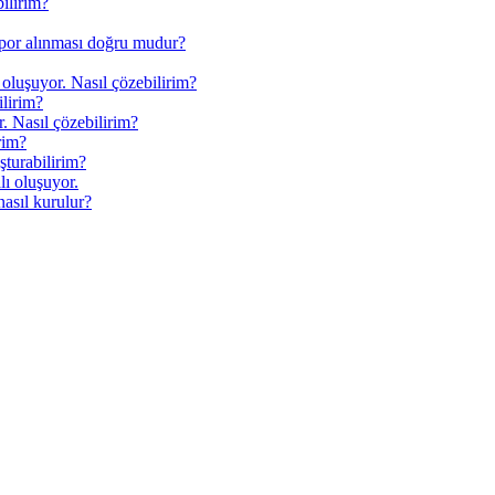
ilirim?
apor alınması doğru mudur?
ı oluşuyor. Nasıl çözebilirim?
ilirim?
. Nasıl çözebilirim?
rim?
şturabilirim?
alı oluşuyor.
nasıl kurulur?