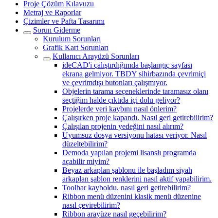
Proje Çözüm Kılavuzu
Metraj ve Raporlar
Çizimler ve Pafta Tasarımı
Sorun Giderme
Kurulum Sorunları
Grafik Kart Sorunları
Kullanıcı Arayüzü Sorunları
ideCAD'i çalıştırdığımda başlangıç sayfası
ekrana gelmiyor. TBDY sihirbazında çevrimiçi
ve çevrimdışı butonları çalışmıyor.
Objelerin tarama seçeneklerinde taramasız olanı
seçtiğim halde çıktıda içi dolu geliyor?
Projelerde veri kaybını nasıl önlerim?
Çalışırken proje kapandı. Nasıl geri getirebilirim?
Çalışılan projenin yedeğini nasıl alırım?
Uyumsuz dosya versiyonu hatası veriyor. Nasıl
düzeltebilirim?
Demoda yapılan projemi lisanslı programda
açabilir miyim?
Beyaz arkaplan şablonu ile başladım siyah
arkaplan şablon renklerini nasıl aktif yapabilirim.
Toolbar kayboldu, nasıl geri getirebilirim?
Ribbon menü düzenini klasik menü düzenine
nasıl çevirebilirim?
Ribbon arayüze nasıl geçebilirim?