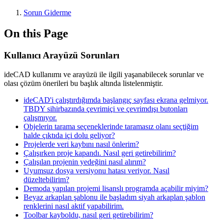
Sorun Giderme
On this Page
Kullanıcı Arayüzü Sorunları
ideCAD kullanımı ve arayüzü ile ilgili yaşanabilecek sorunlar ve
olası çözüm önerileri bu başlık altında listelenmiştir.
ideCAD'i çalıştırdığımda başlangıç sayfası ekrana gelmiyor.
TBDY sihirbazında çevrimiçi ve çevrimdışı butonları
çalışmıyor.
Objelerin tarama seçeneklerinde taramasız olanı seçtiğim
halde çıktıda içi dolu geliyor?
Projelerde veri kaybını nasıl önlerim?
Çalışırken proje kapandı. Nasıl geri getirebilirim?
Çalışılan projenin yedeğini nasıl alırım?
Uyumsuz dosya versiyonu hatası veriyor. Nasıl
düzeltebilirim?
Demoda yapılan projemi lisanslı programda açabilir miyim?
Beyaz arkaplan şablonu ile başladım siyah arkaplan şablon
renklerini nasıl aktif yapabilirim.
Toolbar kayboldu, nasıl geri getirebilirim?