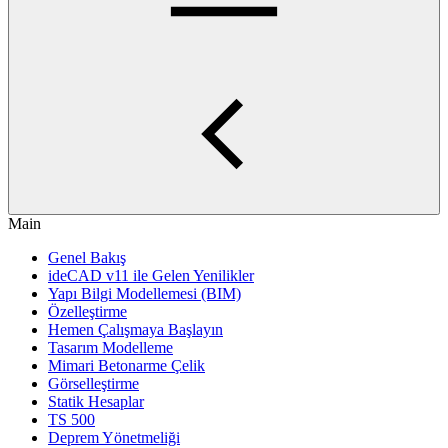
Main
Genel Bakış
ideCAD v11 ile Gelen Yenilikler
Yapı Bilgi Modellemesi (BIM)
Özelleştirme
Hemen Çalışmaya Başlayın
Tasarım Modelleme
Mimari Betonarme Çelik
Görselleştirme
Statik Hesaplar
TS 500
Deprem Yönetmeliği