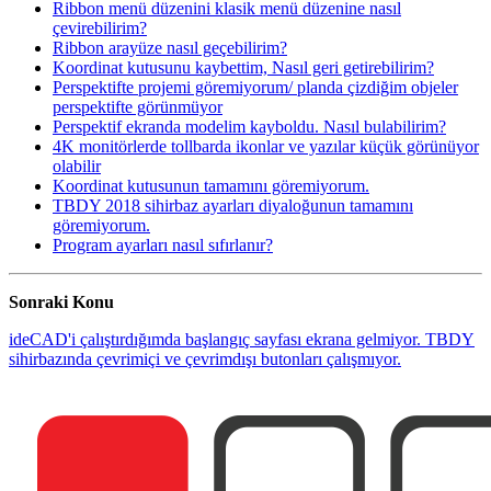
Ribbon menü düzenini klasik menü düzenine nasıl
çevirebilirim?
Ribbon arayüze nasıl geçebilirim?
Koordinat kutusunu kaybettim, Nasıl geri getirebilirim?
Perspektifte projemi göremiyorum/ planda çizdiğim objeler
perspektifte görünmüyor
Perspektif ekranda modelim kayboldu. Nasıl bulabilirim?
4K monitörlerde tollbarda ikonlar ve yazılar küçük görünüyor
olabilir
Koordinat kutusunun tamamını göremiyorum.
TBDY 2018 sihirbaz ayarları diyaloğunun tamamını
göremiyorum.
Program ayarları nasıl sıfırlanır?
Sonraki Konu
ideCAD'i çalıştırdığımda başlangıç sayfası ekrana gelmiyor. TBDY
sihirbazında çevrimiçi ve çevrimdışı butonları çalışmıyor.