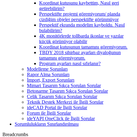
Koordinat kutusunu kaybettim, Nasıl geri
getirebilirim?
Perspektifte projemi göremiyorum/ planda
çizdiğim objeler perspektifte görünmüyor
Perspektif ekranda modelim kayboldu. Nasıl
bulabilirim?
4K monitörlerde tollbarda ikonlar ve yazılar
küçük görünüyor olabilir
Koordinat kutusunun tamamını göremiyorum.
TBDY 2018 sihirbaz ayarları diyaloğunun
tamamını göremiyorum.
Program ayarları nasıl sıfırlanır?
Modelleme Sorunları
Rapor Alma Sorunları
İmport, Export Sorunları
Mimari Tasarım Sıkça Sorulan Sorular
Betonarme Tasarım Sıkça Sorulan Sorular
Çelik Tasarım Sıkça Sorulan Sorular
Teknik Destek Merkezi ile İlgili Sorular
ideCAD Portal ile İlgili Sorular
Forum ile İlgili Sorular
ideYAPI OneClick ile İlgili Sorular
Sorumlulukların Sınırlandırılması
Breadcrumbs