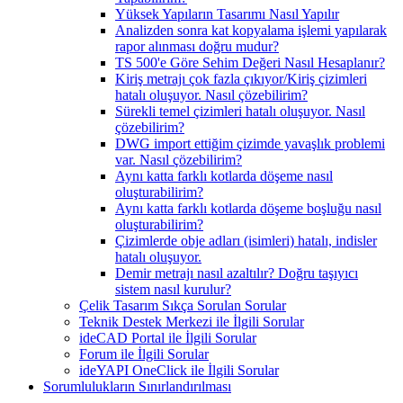
Yüksek Yapıların Tasarımı Nasıl Yapılır
Analizden sonra kat kopyalama işlemi yapılarak
rapor alınması doğru mudur?
TS 500'e Göre Sehim Değeri Nasıl Hesaplanır?
Kiriş metrajı çok fazla çıkıyor/Kiriş çizimleri
hatalı oluşuyor. Nasıl çözebilirim?
Sürekli temel çizimleri hatalı oluşuyor. Nasıl
çözebilirim?
DWG import ettiğim çizimde yavaşlık problemi
var. Nasıl çözebilirim?
Aynı katta farklı kotlarda döşeme nasıl
oluşturabilirim?
Aynı katta farklı kotlarda döşeme boşluğu nasıl
oluşturabilirim?
Çizimlerde obje adları (isimleri) hatalı, indisler
hatalı oluşuyor.
Demir metrajı nasıl azaltılır? Doğru taşıyıcı
sistem nasıl kurulur?
Çelik Tasarım Sıkça Sorulan Sorular
Teknik Destek Merkezi ile İlgili Sorular
ideCAD Portal ile İlgili Sorular
Forum ile İlgili Sorular
ideYAPI OneClick ile İlgili Sorular
Sorumlulukların Sınırlandırılması