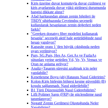
Kiriş üzerine duvar komutuyla duvar çizilmesi ve
kiriş ayarlarında duvar yükü girilmesi durumunda
hangisi dikkate alınır?
Afad haritasından alınan zemin bilgileri ile
TBDY sihirbazında Çevrimdışı seçeneği
kullanılarak hesaplanan zemin değerleri neden
farklı?
"Gereken donatıyı fiber modelini kullanarak
hesapla" seçeneği aktif hale getirildiğinde nasıl
hesap yapılıyor?
Kapasite oranı 1 'den büyük çıktığında neden
uyarı verilmiyor?
Purs, SG.Purs, Hes As, Ger.As ve FazlaAs
sütunları yerine getirilen Vd, Ve, Vr, Vemax ve
Oran ne anlama geliyor?
Analiz+Tasarım süresini azaltmak için neler
yapılabilir?
Kenetlenme Boyu (ab) Hatasını Nasıl Gideririm?
Kolon-Kiriş birleşim bölgesi kesme güvenliği (B)
koşulu sağlanmadı. Nasıl giderilebilir?
B1 Türü Düzensizliği Nasıl Giderebilirim?
Lifli Polimer Sargı (FRP) ile güçlendirme nasıl
tanımlanıyor?
Negatif Zemin Gerilmesi Oluştuğunda Neler
Yapabilirim?