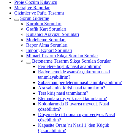
Proje Çözüm Kılavuzu
Metraj ve Raporlar
Çizimler ve Pafta Tasarımı
Sorun Giderme
Kurulum Sorunları
Grafik Kart Sorunları
Kullanıcı Arayüzü Sorunları
Modelleme Sorunları
Rapor Alma Sorunları
İmport, Export Sorunları
Mimari Tasarım Sıkça Sorulan Sorular
Betonarme Tasarım Sıkça Sorulan Sorular
Perdelere boşluk nasıl açabilirim?
Radye temelde asansör çukurunu nasıl
tanımlayabilirim?
Subasman perdelerini nasıl tanımlayabilirim?
Ara sahanlık kirişi nasıl tanımlarım?
Ters kiriş nasıl tanımlarım?
Elemanlara dış yük nasıl tanımlarım?
Kolonlarımda B uyarısı mevcut. Nasıl
çözebilirim?
Döşemede çift donatı uyarı veriyor. Nasıl
çözebilirim?
Kapasite Oranı 'nı Nasıl 1 'den Küçük
Çıkartabilirim?