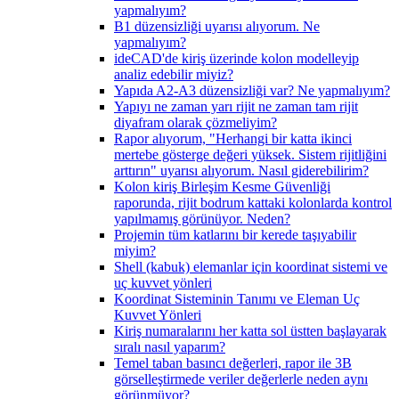
yapmalıyım?
B1 düzensizliği uyarısı alıyorum. Ne
yapmalıyım?
ideCAD'de kiriş üzerinde kolon modelleyip
analiz edebilir miyiz?
Yapıda A2-A3 düzensizliği var? Ne yapmalıyım?
Yapıyı ne zaman yarı rijit ne zaman tam rijit
diyafram olarak çözmeliyim?
Rapor alıyorum, "Herhangi bir katta ikinci
mertebe gösterge değeri yüksek. Sistem rijitliğini
arttırın" uyarısı alıyorum. Nasıl giderebilirim?
Kolon kiriş Birleşim Kesme Güvenliği
raporunda, rijit bodrum kattaki kolonlarda kontrol
yapılmamış görünüyor. Neden?
Projemin tüm katlarını bir kerede taşıyabilir
miyim?
Shell (kabuk) elemanlar için koordinat sistemi ve
uç kuvvet yönleri
Koordinat Sisteminin Tanımı ve Eleman Uç
Kuvvet Yönleri
Kiriş numaralarını her katta sol üstten başlayarak
sıralı nasıl yaparım?
Temel taban basıncı değerleri, rapor ile 3B
görselleştirmede veriler değerlerle neden aynı
görünmüyor?