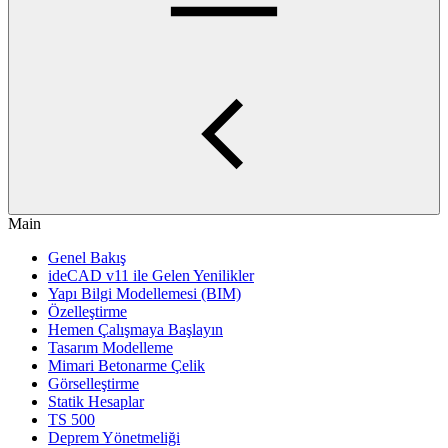
Main
Genel Bakış
ideCAD v11 ile Gelen Yenilikler
Yapı Bilgi Modellemesi (BIM)
Özelleştirme
Hemen Çalışmaya Başlayın
Tasarım Modelleme
Mimari Betonarme Çelik
Görselleştirme
Statik Hesaplar
TS 500
Deprem Yönetmeliği