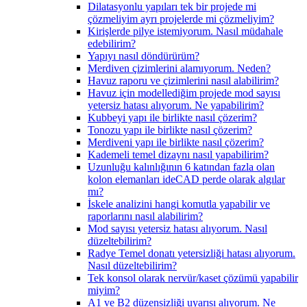
Dilatasyonlu yapıları tek bir projede mi
çözmeliyim ayrı projelerde mi çözmeliyim?
Kirişlerde pilye istemiyorum. Nasıl müdahale
edebilirim?
Yapıyı nasıl döndürürüm?
Merdiven çizimlerini alamıyorum. Neden?
Havuz raporu ve çizimlerini nasıl alabilirim?
Havuz için modellediğim projede mod sayısı
yetersiz hatası alıyorum. Ne yapabilirim?
Kubbeyi yapı ile birlikte nasıl çözerim?
Tonozu yapı ile birlikte nasıl çözerim?
Merdiveni yapı ile birlikte nasıl çözerim?
Kademeli temel dizaynı nasıl yapabilirim?
Uzunluğu kalınlığının 6 katından fazla olan
kolon elemanları ideCAD perde olarak algılar
mı?
İskele analizini hangi komutla yapabilir ve
raporlarını nasıl alabilirim?
Mod sayısı yetersiz hatası alıyorum. Nasıl
düzeltebilirim?
Radye Temel donatı yetersizliği hatası alıyorum.
Nasıl düzeltebilirim?
Tek konsol olarak nervür/kaset çözümü yapabilir
miyim?
A1 ve B2 düzensizliği uyarısı alıyorum. Ne