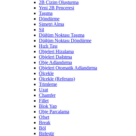
2B Çizim Oluşturma
Yeni 2B Penceresi
Taşıma
Döndürme
Simetri Alma
Sil
Düğüm Noktası Taşıma
Düğüm Noktası Döndürme
Hızlı Taşı
Objeleri Hizalama
Objeleri Dağıtma
Obje Adlandırma
Objeleri Otomatik Adlandırma
Ölçekle
Ölçekle (Referans)
Trimleme
Uzat
Chamfer
Fillet
Blok Yap
Obje Parçalama
Ofset
Break
Böl
Birleştir