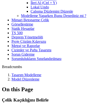
İleri Al (Ctrl + Y)
Lokal Undo
Çalışma Düzlemini Düzenle
Modelleme Yaparken Bunu Denediniz mi ?
Mimari Betonarme Çelik
Görselleştirme
Statik Hesaplar
TS 500
Deprem Yönetmeliği
Proje Çözüm Kılavuzu
Metraj ve Raporlar
Çizimler ve Pafta Tasarımı
Sorun Giderme
Sorumlulukların Sınırlandırılması
Breadcrumbs
Tasarım Modelleme
Model Düzenleme
On this Page
Çelik Kaçıklığını Belirle