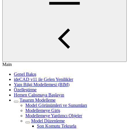
Main
Genel Bakış
ideCAD v11 ile Gelen Yenilikler
Yapı Bilgi Modellemesi (BIM)
Özelleştirme
Hemen Çalışmaya Başlayın
Tasarım Modelleme
Model Görünümleri ve Sunumları
Modellemeye Giriş
Modellemeye Yardımcı Objeler
Model Düzenleme
Son Komutu Tekrarla