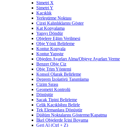
Simetri X
Simetri Y
Kaçıklık
Yerleştirme Noktası
Çizgi Kalınlıklarını Göster
Kat Kopyalama
Yapıyı Döndür
Objelere Eğim Verilmesi
Obje Yönü Belirleme
Kontur Kopyala
Kontur Yapıştır
Objeden Ayarları Alma/Objeye Ayarları Verme
Benzer Obje Çiz
Obje Trim Yöntemi
Konsol Olarak Belirleme
Deprem İzolatörü Tanımlama
Çizim Sırası
Geometri Kontrolü
Dönüştür
Saçak Tipini Belirleme
Çelik Kaçıklığını Belirle
Tek Elemanlara Dönüştür
Düğüm Noktalarını Gösterme/Kapatma
İlkel Objelerde İçini Boyama
Geri Al (Ctrl + Z)