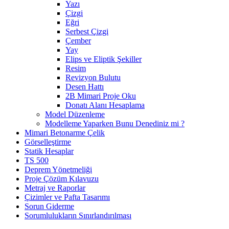
Yazı
Çizgi
Eğri
Serbest Çizgi
Çember
Yay
Elips ve Eliptik Şekiller
Resim
Revizyon Bulutu
Desen Hattı
2B Mimari Proje Oku
Donatı Alanı Hesaplama
Model Düzenleme
Modelleme Yaparken Bunu Denediniz mi ?
Mimari Betonarme Çelik
Görselleştirme
Statik Hesaplar
TS 500
Deprem Yönetmeliği
Proje Çözüm Kılavuzu
Metraj ve Raporlar
Çizimler ve Pafta Tasarımı
Sorun Giderme
Sorumlulukların Sınırlandırılması