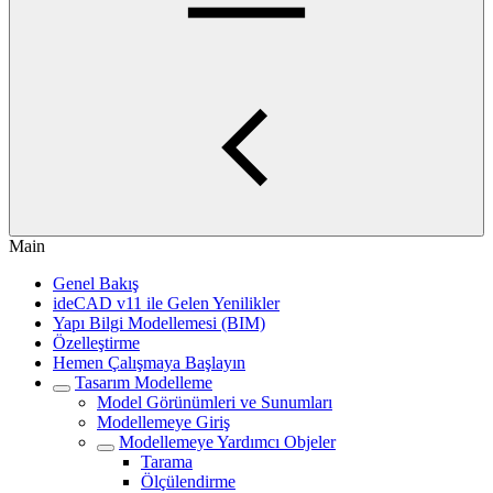
Main
Genel Bakış
ideCAD v11 ile Gelen Yenilikler
Yapı Bilgi Modellemesi (BIM)
Özelleştirme
Hemen Çalışmaya Başlayın
Tasarım Modelleme
Model Görünümleri ve Sunumları
Modellemeye Giriş
Modellemeye Yardımcı Objeler
Tarama
Ölçülendirme