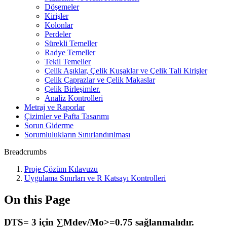
Döşemeler
Kirişler
Kolonlar
Perdeler
Sürekli Temeller
Radye Temeller
Tekil Temeller
Çelik Aşıklar, Çelik Kuşaklar ve Çelik Tali Kirişler
Çelik Çaprazlar ve Çelik Makaslar
Çelik Birleşimler.
Analiz Kontrolleri
Metraj ve Raporlar
Çizimler ve Pafta Tasarımı
Sorun Giderme
Sorumlulukların Sınırlandırılması
Breadcrumbs
Proje Çözüm Kılavuzu
Uygulama Sınırları ve R Katsayı Kontrolleri
On this Page
DTS= 3 için ∑Mdev/Mo>=0.75 sağlanmalıdır.