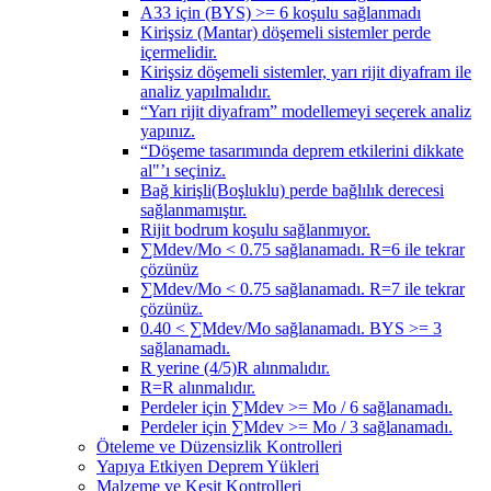
A33 için (BYS) >= 6 koşulu sağlanmadı
Kirişsiz (Mantar) döşemeli sistemler perde
içermelidir.
Kirişsiz döşemeli sistemler, yarı rijit diyafram ile
analiz yapılmalıdır.
“Yarı rijit diyafram” modellemeyi seçerek analiz
yapınız.
“Döşeme tasarımında deprem etkilerini dikkate
al"’ı seçiniz.
Bağ kirişli(Boşluklu) perde bağlılık derecesi
sağlanmamıştır.
Rijit bodrum koşulu sağlanmıyor.
∑Mdev/Mo < 0.75 sağlanamadı. R=6 ile tekrar
çözünüz
∑Mdev/Mo < 0.75 sağlanamadı. R=7 ile tekrar
çözünüz.
0.40 < ∑Mdev/Mo sağlanamadı. BYS >= 3
sağlanamadı.
R yerine (4/5)R alınmalıdır.
R=R alınmalıdır.
Perdeler için ∑Mdev >= Mo / 6 sağlanamadı.
Perdeler için ∑Mdev >= Mo / 3 sağlanamadı.
Öteleme ve Düzensizlik Kontrolleri
Yapıya Etkiyen Deprem Yükleri
Malzeme ve Kesit Kontrolleri