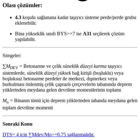
Olası çözümler:
4.3
koşulu sağlanana kadar taşıyıcı sisteme perde/perde grubu
eklenebilir.
Bina yükseklik sınıfı BYS>=7 ise
A31
seçilerek çözüm
yapılabilir.
Simgeler:
∑
M
= Betonarme ve çelik
süneklik düzeyi karma
taşıyıcı
DEV
sistemlerde,
süneklik düzeyi yüksek
bağ kirişli (boşluklu) veya
boşluksuz betonarme perdeler ile merkezi, dışmerkez veya
burkulması önlenmiş çelik çaprazlı çerçevelerin tabanında deprem
yüklerinden meydana gelen devrilme momentlerinin toplamı
M
= Binanın tümü için deprem yüklerinden tabanda meydana gelen
o
toplam devrilme momenti
Sonraki Konu
DTS= 4 için ∑Mdev/Mo>=0.75 sağlanmalıdır.