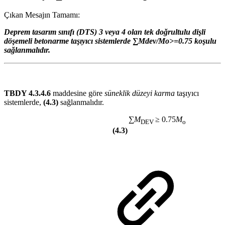
Çıkan Mesajın Tamamı:
Deprem tasarım sınıfı (DTS) 3 veya 4 olan tek doğrultulu dişli
döşemeli betonarme taşıyıcı sistemlerde ∑Mdev/Mo>=0.75 koşulu
sağlanmalıdır.
TBDY 4.3.4.6
maddesine göre
süneklik düzeyi karma
taşıyıcı
sistemlerde,
(4.3)
sağlanmalıdır.
∑
M
≥ 0.75
M
DEV
o
(4.3)