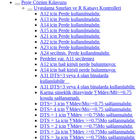
Proje Çözüm Kılavuzu
Uygulama Sınırları ve R Katsayı Kontrolleri
A12 için Perde kullanılmalıdır.
A13 için Perde kullanılmalıdır.
A14 için Perde kullanılmalıdır.
A15 için Perde kullanılmalıdır.
A21 için Perde kullanılmalıdır.
A22 için Perde kullanılmalıdır.
A23 için Perde kullanılmalıdır.
A24 seçilmiş. Perde kullanılmalıdır.
Perdeler var. A11 seçilemez
A12 için bağ kirişli perde bulunmuyor.
A14 için bağ kirişli perde bulunmuyor.
A31 DTS=3 veya 4 olan binalarda
kullanılabilir
A31 DTS=3 veya 4 olan binalarda kullanılabilir.
Karma süneklik düzeyinde ∑Mdev/M0>=0.75
koşulu sağlanamadı.
DTS= 3 için ∑Mdev/Mo>=0.75 sağlanmalıdır.
DTS= 4 için ∑Mdev/Mo>=0.75 sağlanmalıdır.
DTS = 1 için ∑Mdev >=0.75Mo sağlanmalıdır.
DTS = 1a için ∑Mdev >=0.75Mo sağlanmalıdır.
DTS = 2 için ∑Mdev >=0.75Mo sağlanmalıdır.
DTS = 2a için ∑Mdev >=0.75Mo sağlanmalıdır.
DTS = 3a için ∑Mdev >=0.75Mo sağlanmalıdır.