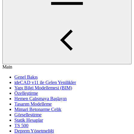
Main
Genel Bakış
ideCAD v11 ile Gelen Yenilikler
Yapı Bilgi Modellemesi (BIM)
Özelleştirme
Hemen Çalışmaya Başlayın
Tasarım Modelleme
Mimari Betonarme Çelik
Görselleştirme
Statik Hesaplar
TS 500
Deprem Yönetmeliği