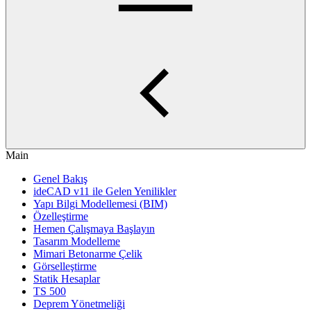
Main
Genel Bakış
ideCAD v11 ile Gelen Yenilikler
Yapı Bilgi Modellemesi (BIM)
Özelleştirme
Hemen Çalışmaya Başlayın
Tasarım Modelleme
Mimari Betonarme Çelik
Görselleştirme
Statik Hesaplar
TS 500
Deprem Yönetmeliği