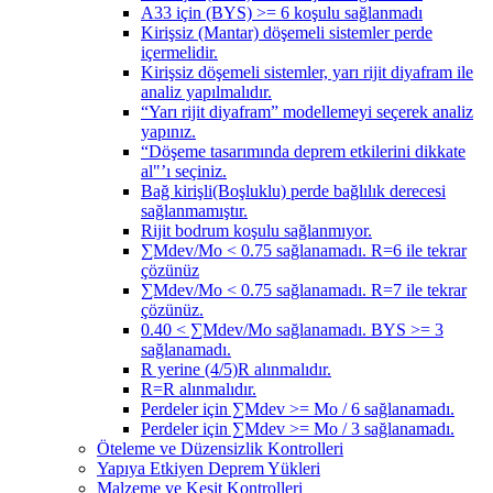
A33 için (BYS) >= 6 koşulu sağlanmadı
Kirişsiz (Mantar) döşemeli sistemler perde
içermelidir.
Kirişsiz döşemeli sistemler, yarı rijit diyafram ile
analiz yapılmalıdır.
“Yarı rijit diyafram” modellemeyi seçerek analiz
yapınız.
“Döşeme tasarımında deprem etkilerini dikkate
al"’ı seçiniz.
Bağ kirişli(Boşluklu) perde bağlılık derecesi
sağlanmamıştır.
Rijit bodrum koşulu sağlanmıyor.
∑Mdev/Mo < 0.75 sağlanamadı. R=6 ile tekrar
çözünüz
∑Mdev/Mo < 0.75 sağlanamadı. R=7 ile tekrar
çözünüz.
0.40 < ∑Mdev/Mo sağlanamadı. BYS >= 3
sağlanamadı.
R yerine (4/5)R alınmalıdır.
R=R alınmalıdır.
Perdeler için ∑Mdev >= Mo / 6 sağlanamadı.
Perdeler için ∑Mdev >= Mo / 3 sağlanamadı.
Öteleme ve Düzensizlik Kontrolleri
Yapıya Etkiyen Deprem Yükleri
Malzeme ve Kesit Kontrolleri