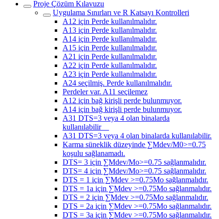
Proje Çözüm Kılavuzu
Uygulama Sınırları ve R Katsayı Kontrolleri
A12 için Perde kullanılmalıdır.
A13 için Perde kullanılmalıdır.
A14 için Perde kullanılmalıdır.
A15 için Perde kullanılmalıdır.
A21 için Perde kullanılmalıdır.
A22 için Perde kullanılmalıdır.
A23 için Perde kullanılmalıdır.
A24 seçilmiş. Perde kullanılmalıdır.
Perdeler var. A11 seçilemez
A12 için bağ kirişli perde bulunmuyor.
A14 için bağ kirişli perde bulunmuyor.
A31 DTS=3 veya 4 olan binalarda
kullanılabilir
A31 DTS=3 veya 4 olan binalarda kullanılabilir.
Karma süneklik düzeyinde ∑Mdev/M0>=0.75
koşulu sağlanamadı.
DTS= 3 için ∑Mdev/Mo>=0.75 sağlanmalıdır.
DTS= 4 için ∑Mdev/Mo>=0.75 sağlanmalıdır.
DTS = 1 için ∑Mdev >=0.75Mo sağlanmalıdır.
DTS = 1a için ∑Mdev >=0.75Mo sağlanmalıdır.
DTS = 2 için ∑Mdev >=0.75Mo sağlanmalıdır.
DTS = 2a için ∑Mdev >=0.75Mo sağlanmalıdır.
DTS = 3a için ∑Mdev >=0.75Mo sağlanmalıdır.