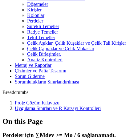
Döşemeler
Kirişler
Kolonlar
Perdeler
Sürekli Temeller
Radye Temeller
Tekil Temeller
Çelik Aşıklar, Çelik Kuşaklar ve Çelik Tali Kirişler
Çelik Çaprazlar ve Çelik Makaslar
Çelik Birleşimler.
Analiz Kontrolleri
Metraj ve Raporlar
Çizimler ve Pafta Tasarımı
Sorun Giderme
Sorumlulukların Sınırlandırılması
Breadcrumbs
Proje Çözüm Kılavuzu
Uygulama Sınırları ve R Katsayı Kontrolleri
On this Page
Perdeler için ∑Mdev >= Mo / 6 sağlanamadı.