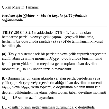
Çıkan Mesajın Tamamı:
Perdeler için ∑Mdev >= Mo / 6 koşulu (X/Y) yönünde
sağlanamadı.
TBDY 2018 4.3.2.4
maddesinde, DTS = 1, 1a, 2, 2a olan
betonarme perdeli ve/veya çelik çaprazlı çerçeveli binalarda,
herhangi bir doğrultuda aşağıda
(a)
ve
(b)
’de tanımlanan iki koşul
belirtilmiştir.
(a)
Taşıyıcı sistemde tek bir perdenin veya çelik çaprazlı çerçevenin
aldığı taban devrilme momenti
M
, o doğrultuda binanın tümü
DEV
için deprem yüklerinden meydana gelen toplam taban devrilme
’
momenti
M
ın 1/3’ünden fazla olmayacaktır.
o
(b)
Binanın her bir kenar aksında yer alan perde/perdelerin veya
çelik çaprazlı çerçeve/çerçevelerin aldığı taban devrilme momenti
M
veya
M
’lerin toplamı, o doğrultuda binanın tümü için
DEV
DEV
deprem yüklerinden meydana gelen toplam taban devrilme momenti
’
M
ın 1/6’sından az olmayacaktır.
o
Bu koşullar birinin sağlanamaması durumunda, o doğrultuda