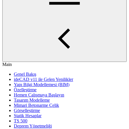
Main
Genel Bakış
ideCAD v11 ile Gelen Yenilikler
Yapı Bilgi Modellemesi (BIM)
Özelleştirme
Hemen Çalışmaya Başlayın
Tasarım Modelleme
Mimari Betonarme Çelik
Görselleştirme
Statik Hesaplar
TS 500
Deprem Yönetmeliği