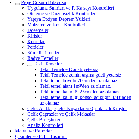
Proje Çözüm Kılavuzu
Uygulama Sınırları ve R Katsayı Kontrolleri
Öteleme ve Düzensizlik Kontrolleri
Yapıya Etkiyen Deprem Yükleri
Malzeme ve Kesit Kontrolleri
Döşemeler
Kirişler
Kolonlar
Perdeler
Sürekli Temeller
Radye Temeller
Tekil Temeller
Tekil Temelde Donatı yetersiz
Tekil Temelde zemin taşıma gücü yetersiz.
Tekil temel boyutu 70cm'den az olamaz.
Tekil temel alanı 1m²'den az olamaz.
Tekil temel kalınlığı 25cm'den az olamaz.
Tekil temel kalınlığı konsol açıklığın 1/4'ünden
az olamaz.
Çelik Aşıklar, Çelik Kuşaklar ve Çelik Tali Kirişler
Çelik Çaprazlar ve Çelik Makaslar
Çelik Birleşimler.
Analiz Kontrolleri
Metraj ve Raporlar
Çizimler ve Pafta Tasarımı