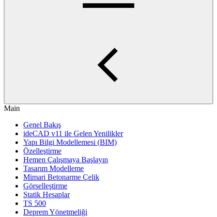
Main
Genel Bakış
ideCAD v11 ile Gelen Yenilikler
Yapı Bilgi Modellemesi (BIM)
Özelleştirme
Hemen Çalışmaya Başlayın
Tasarım Modelleme
Mimari Betonarme Çelik
Görselleştirme
Statik Hesaplar
TS 500
Deprem Yönetmeliği