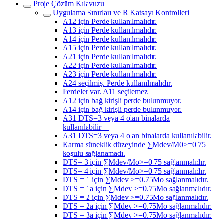
Proje Çözüm Kılavuzu
Uygulama Sınırları ve R Katsayı Kontrolleri
A12 için Perde kullanılmalıdır.
A13 için Perde kullanılmalıdır.
A14 için Perde kullanılmalıdır.
A15 için Perde kullanılmalıdır.
A21 için Perde kullanılmalıdır.
A22 için Perde kullanılmalıdır.
A23 için Perde kullanılmalıdır.
A24 seçilmiş. Perde kullanılmalıdır.
Perdeler var. A11 seçilemez
A12 için bağ kirişli perde bulunmuyor.
A14 için bağ kirişli perde bulunmuyor.
A31 DTS=3 veya 4 olan binalarda
kullanılabilir
A31 DTS=3 veya 4 olan binalarda kullanılabilir.
Karma süneklik düzeyinde ∑Mdev/M0>=0.75
koşulu sağlanamadı.
DTS= 3 için ∑Mdev/Mo>=0.75 sağlanmalıdır.
DTS= 4 için ∑Mdev/Mo>=0.75 sağlanmalıdır.
DTS = 1 için ∑Mdev >=0.75Mo sağlanmalıdır.
DTS = 1a için ∑Mdev >=0.75Mo sağlanmalıdır.
DTS = 2 için ∑Mdev >=0.75Mo sağlanmalıdır.
DTS = 2a için ∑Mdev >=0.75Mo sağlanmalıdır.
DTS = 3a için ∑Mdev >=0.75Mo sağlanmalıdır.