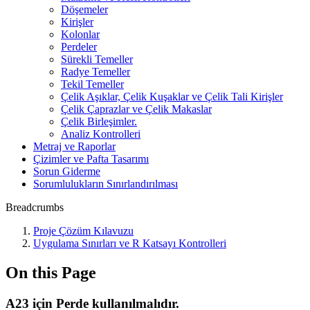
Döşemeler
Kirişler
Kolonlar
Perdeler
Sürekli Temeller
Radye Temeller
Tekil Temeller
Çelik Aşıklar, Çelik Kuşaklar ve Çelik Tali Kirişler
Çelik Çaprazlar ve Çelik Makaslar
Çelik Birleşimler.
Analiz Kontrolleri
Metraj ve Raporlar
Çizimler ve Pafta Tasarımı
Sorun Giderme
Sorumlulukların Sınırlandırılması
Breadcrumbs
Proje Çözüm Kılavuzu
Uygulama Sınırları ve R Katsayı Kontrolleri
On this Page
A23 için Perde kullanılmalıdır.