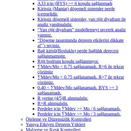
A33 için (BYS) >= 6 koşulu sağlanmadı
Kirişsiz (Mantar) döşemeli sistemler perde
içermelidir.
Kirişsiz döşemeli sistemler, yarı rijit diyafram ile
analiz yapılmalıdır.
“Yarı rijit diyafram” modellemeyi seçerek analiz
yapınız.
“Döşeme tasarımında deprem etkilerini dikkate
al"’ı seçiniz.
Bağ kirişli(Boşluklu) perde bağlılık derecesi
sağlanmamıştır.
Rijit bodrum koşulu sağlanmıyor.
∑Mdev/Mo < 0.75 sağlanamadı. R=6 ile tekrar
çözünüz
∑Mdev/Mo < 0.75 sağlanamadı. R=7 ile tekrar
çözünüz.
0.40 < ∑Mdev/Mo sağlanamadı. BYS >= 3
sağlanamadı.
R yerine (4/5)R alınmalıdır.
R=R alınmalıdır.
Perdeler için ∑Mdev >= Mo / 6 sağlanamadı.
Perdeler için ∑Mdev >= Mo / 3 sağlanamadı.
Öteleme ve Düzensizlik Kontrolleri
Yapıya Etkiyen Deprem Yükleri
Malzeme ve Kesit Kontrolleri