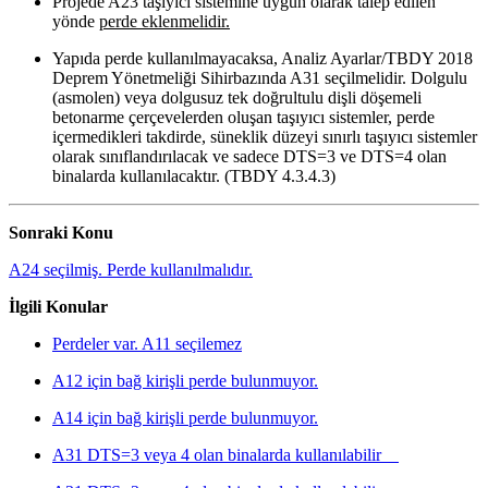
Projede A23 taşıyıcı sistemine uygun olarak talep edilen
yönde
perde eklenmelidir.
Yapıda perde kullanılmayacaksa, Analiz Ayarlar/TBDY 2018
Deprem Yönetmeliği Sihirbazında A31 seçilmelidir. Dolgulu
(asmolen) veya dolgusuz tek doğrultulu dişli döşemeli
betonarme çerçevelerden oluşan taşıyıcı sistemler, perde
içermedikleri takdirde, süneklik düzeyi sınırlı taşıyıcı sistemler
olarak sınıflandırılacak ve sadece DTS=3 ve DTS=4 olan
binalarda kullanılacaktır. (TBDY 4.3.4.3)
Sonraki Konu
A24 seçilmiş. Perde kullanılmalıdır.
İlgili Konular
Perdeler var. A11 seçilemez
A12 için bağ kirişli perde bulunmuyor.
A14 için bağ kirişli perde bulunmuyor.
A31 DTS=3 veya 4 olan binalarda kullanılabilir