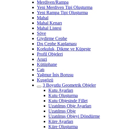
Merdiven/Rampa
Yeni Merdiven Tipi Oluşturma
Yeni Rampa Tipi Oluşturma
Mahal
Mahal Kenarı
Mahal Listesi
Söve
Giydirme Cephe
Dış Cephe Kaplaması
Korkuluk, Dikme ve Küpeşte
Profil Objeleri
Arazi
Kütüphane
Çatı
Yağmur İniş Borusu
Kuşgözü
3 Boyutlu Geometrik Objeler
Kutu Ayarları
Kutu Oluşturma
Kutu Objesinde Fillet
Uzatılmış Obje Ayarları
Uzatılmış Obje
Uzatılmış Objeyi Döndürme
Küre Ayarları
Küre Oluşturma