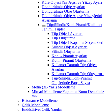
Küre Objesi Yay Açısı ve Yüzey Ayarı
Döndürülmüş Obje Ayarları
Döndürülmüş Obje Oluşturma
Döndürülmüş Obje Açı ve Yüzeylerini
Ayarlama
Tüp/Silindir/Koni-Piramit/Kullanıcı
Tanımlı Tüpler
Tüp Objesi Ayarları
Tüp Oluşturma
Tüp Objesi Kapatma Seçenekleri
Silindir Objesi Ayarları
Silindir Oluşturma
Koni - Piramit Ayarları
Koni - Piramit Oluşturma
Kullanıcı Tanımlı Tüp Objesi
Ayarları
Kullanıcı Tanımlı Tüp Oluşturma
Tüp/Silindir/Koni-Piramit
Objelerinde Parça Sayısı
Metin (3B Yazı) Modelleme
Mimari Modelleme Yaparken Bunu Denediniz
mi?
Betonarme Modelleme
Çelik Modelleme
Endüstiriyel Çelik Yapılar