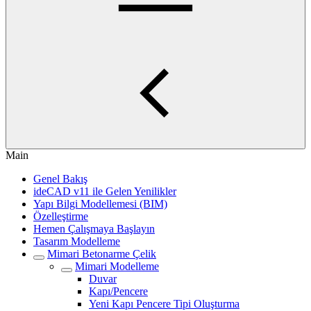
Main
Genel Bakış
ideCAD v11 ile Gelen Yenilikler
Yapı Bilgi Modellemesi (BIM)
Özelleştirme
Hemen Çalışmaya Başlayın
Tasarım Modelleme
Mimari Betonarme Çelik
Mimari Modelleme
Duvar
Kapı/Pencere
Yeni Kapı Pencere Tipi Oluşturma