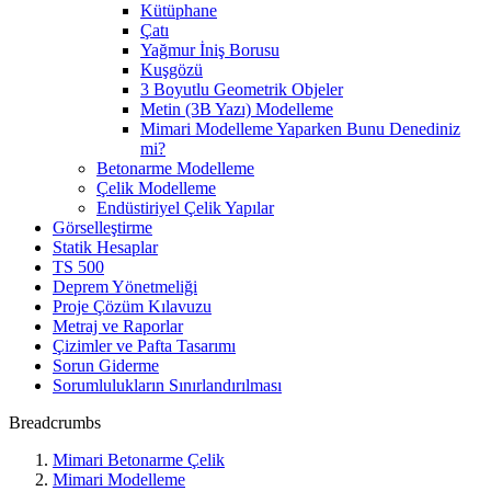
Kütüphane
Çatı
Yağmur İniş Borusu
Kuşgözü
3 Boyutlu Geometrik Objeler
Metin (3B Yazı) Modelleme
Mimari Modelleme Yaparken Bunu Denediniz
mi?
Betonarme Modelleme
Çelik Modelleme
Endüstiriyel Çelik Yapılar
Görselleştirme
Statik Hesaplar
TS 500
Deprem Yönetmeliği
Proje Çözüm Kılavuzu
Metraj ve Raporlar
Çizimler ve Pafta Tasarımı
Sorun Giderme
Sorumlulukların Sınırlandırılması
Breadcrumbs
Mimari Betonarme Çelik
Mimari Modelleme