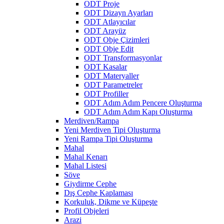
ODT Proje
ODT Dizayn Ayarları
ODT Atlayıcılar
ODT Arayüz
ODT Obje Çizimleri
ODT Obje Edit
ODT Transformasyonlar
ODT Kasalar
ODT Materyaller
ODT Parametreler
ODT Profiller
ODT Adım Adım Pencere Oluşturma
ODT Adım Adım Kapı Oluşturma
Merdiven/Rampa
Yeni Merdiven Tipi Oluşturma
Yeni Rampa Tipi Oluşturma
Mahal
Mahal Kenarı
Mahal Listesi
Söve
Giydirme Cephe
Dış Cephe Kaplaması
Korkuluk, Dikme ve Küpeşte
Profil Objeleri
Arazi