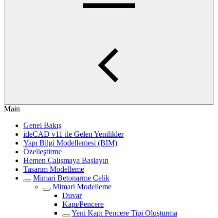
Main
Genel Bakış
ideCAD v11 ile Gelen Yenilikler
Yapı Bilgi Modellemesi (BIM)
Özelleştirme
Hemen Çalışmaya Başlayın
Tasarım Modelleme
Mimari Betonarme Çelik
Mimari Modelleme
Duvar
Kapı/Pencere
Yeni Kapı Pencere Tipi Oluşturma