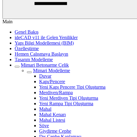
Main
Genel Bakış
ideCAD v11 ile Gelen Yenilikler
Yapı Bilgi Modellemesi (BIM)
Özelleştirme
Hemen Çalışmaya Başlayın
Tasarım Modelleme
Mimari Betonarme Çelik
Mimari Modelleme
Duvar
Kapı/Pencere
Yeni Kapı Pencere Tipi Oluşturma
Merdiven/Rampa
Yeni Merdiven Tipi Oluşturma
Yeni Rampa Tipi Oluşturma
Mahal
Mahal Kenarı
Mahal Listesi
Söve
Giydirme Cephe
Dış Cephe Kaplaması