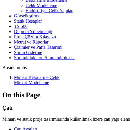
Betonarme Modelleme
Çelik Modelleme
Endüstiriyel Çelik Yapılar
Görselleştirme
Statik Hesaplar
TS 500
Deprem Yönetmeliği
Proje Çözüm Kılavuzu
Metraj ve Raporlar
Çizimler ve Pafta Tasarımı
Sorun Giderme
Sorumlulukların Sınırlandırılması
Breadcrumbs
Mimari Betonarme Çelik
Mimari Modelleme
On this Page
Çatı
Mimari ve statik proje tasarımlarında kullanılmak üzere çatı yapı eleman
Çatı Ayarları