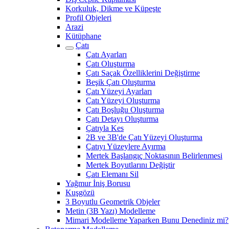
Korkuluk, Dikme ve Küpeşte
Profil Objeleri
Arazi
Kütüphane
Çatı
Çatı Ayarları
Çatı Oluşturma
Çatı Saçak Özelliklerini Değiştirme
Beşik Çatı Oluşturma
Çatı Yüzeyi Ayarları
Çatı Yüzeyi Oluşturma
Çatı Boşluğu Oluşturma
Çatı Detayı Oluşturma
Çatıyla Kes
2B ve 3B'de Çatı Yüzeyi Oluşturma
Çatıyı Yüzeylere Ayırma
Mertek Başlangıç Noktasının Belirlenmesi
Mertek Boyutlarını Değiştir
Çatı Elemanı Sil
Yağmur İniş Borusu
Kuşgözü
3 Boyutlu Geometrik Objeler
Metin (3B Yazı) Modelleme
Mimari Modelleme Yaparken Bunu Denediniz mi?