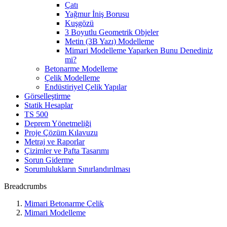
Çatı
Yağmur İniş Borusu
Kuşgözü
3 Boyutlu Geometrik Objeler
Metin (3B Yazı) Modelleme
Mimari Modelleme Yaparken Bunu Denediniz
mi?
Betonarme Modelleme
Çelik Modelleme
Endüstiriyel Çelik Yapılar
Görselleştirme
Statik Hesaplar
TS 500
Deprem Yönetmeliği
Proje Çözüm Kılavuzu
Metraj ve Raporlar
Çizimler ve Pafta Tasarımı
Sorun Giderme
Sorumlulukların Sınırlandırılması
Breadcrumbs
Mimari Betonarme Çelik
Mimari Modelleme