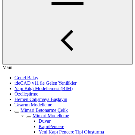
Main
Genel Bakış
ideCAD v11 ile Gelen Yenilikler
Yapı Bilgi Modellemesi (BIM)
Özelleştirme
Hemen Çalışmaya Başlayın
Tasarım Modelleme
Mimari Betonarme Çelik
Mimari Modelleme
Duvar
Kapı/Pencere
Yeni Kapı Pencere Tipi Oluşturma