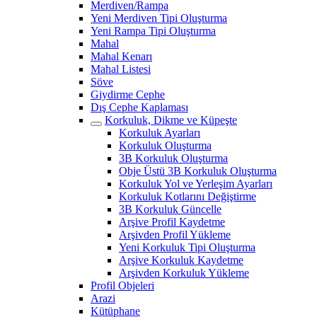
Merdiven/Rampa
Yeni Merdiven Tipi Oluşturma
Yeni Rampa Tipi Oluşturma
Mahal
Mahal Kenarı
Mahal Listesi
Söve
Giydirme Cephe
Dış Cephe Kaplaması
Korkuluk, Dikme ve Küpeşte
Korkuluk Ayarları
Korkuluk Oluşturma
3B Korkuluk Oluşturma
Obje Üstü 3B Korkuluk Oluşturma
Korkuluk Yol ve Yerleşim Ayarları
Korkuluk Kotlarını Değiştirme
3B Korkuluk Güncelle
Arşive Profil Kaydetme
Arşivden Profil Yükleme
Yeni Korkuluk Tipi Oluşturma
Arşive Korkuluk Kaydetme
Arşivden Korkuluk Yükleme
Profil Objeleri
Arazi
Kütüphane