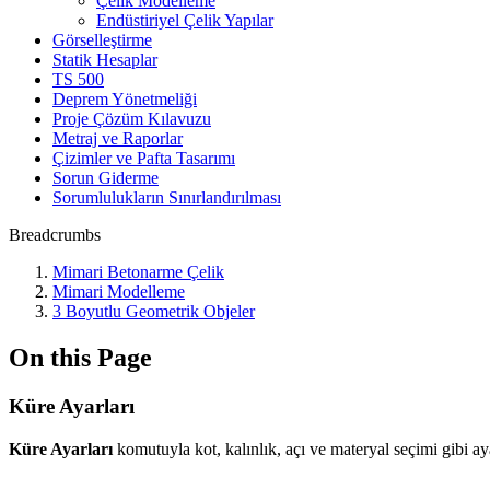
Çelik Modelleme
Endüstiriyel Çelik Yapılar
Görselleştirme
Statik Hesaplar
TS 500
Deprem Yönetmeliği
Proje Çözüm Kılavuzu
Metraj ve Raporlar
Çizimler ve Pafta Tasarımı
Sorun Giderme
Sorumlulukların Sınırlandırılması
Breadcrumbs
Mimari Betonarme Çelik
Mimari Modelleme
3 Boyutlu Geometrik Objeler
On this Page
Küre Ayarları
Küre Ayarları
komutuyla kot, kalınlık, açı ve materyal seçimi gibi ayar