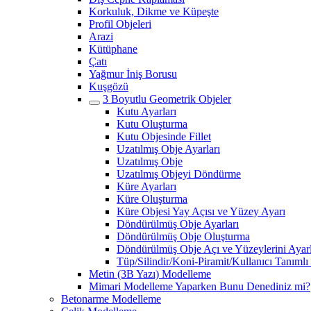
Korkuluk, Dikme ve Küpeşte
Profil Objeleri
Arazi
Kütüphane
Çatı
Yağmur İniş Borusu
Kuşgözü
3 Boyutlu Geometrik Objeler
Kutu Ayarları
Kutu Oluşturma
Kutu Objesinde Fillet
Uzatılmış Obje Ayarları
Uzatılmış Obje
Uzatılmış Objeyi Döndürme
Küre Ayarları
Küre Oluşturma
Küre Objesi Yay Açısı ve Yüzey Ayarı
Döndürülmüş Obje Ayarları
Döndürülmüş Obje Oluşturma
Döndürülmüş Obje Açı ve Yüzeylerini Ayar
Tüp/Silindir/Koni-Piramit/Kullanıcı Tanımlı
Metin (3B Yazı) Modelleme
Mimari Modelleme Yaparken Bunu Denediniz mi?
Betonarme Modelleme