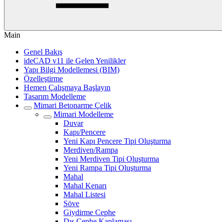
Main
Genel Bakış
ideCAD v11 ile Gelen Yenilikler
Yapı Bilgi Modellemesi (BIM)
Özelleştirme
Hemen Çalışmaya Başlayın
Tasarım Modelleme
Mimari Betonarme Çelik
Mimari Modelleme
Duvar
Kapı/Pencere
Yeni Kapı Pencere Tipi Oluşturma
Merdiven/Rampa
Yeni Merdiven Tipi Oluşturma
Yeni Rampa Tipi Oluşturma
Mahal
Mahal Kenarı
Mahal Listesi
Söve
Giydirme Cephe
Dış Cephe Kaplaması