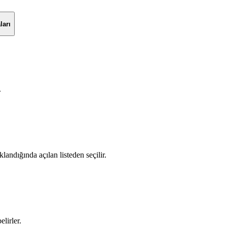
ları
.
landığında açılan listeden seçilir.
lirler.