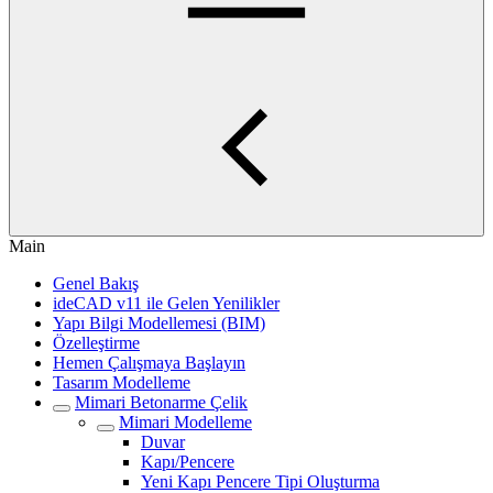
Main
Genel Bakış
ideCAD v11 ile Gelen Yenilikler
Yapı Bilgi Modellemesi (BIM)
Özelleştirme
Hemen Çalışmaya Başlayın
Tasarım Modelleme
Mimari Betonarme Çelik
Mimari Modelleme
Duvar
Kapı/Pencere
Yeni Kapı Pencere Tipi Oluşturma