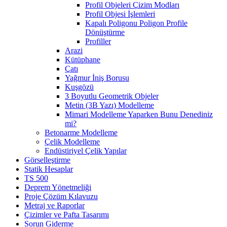
Profil Objeleri Çizim Modları
Profil Objesi İşlemleri
Kapalı Poligonu Poligon Profile
Dönüştürme
Profiller
Arazi
Kütüphane
Çatı
Yağmur İniş Borusu
Kuşgözü
3 Boyutlu Geometrik Objeler
Metin (3B Yazı) Modelleme
Mimari Modelleme Yaparken Bunu Denediniz
mi?
Betonarme Modelleme
Çelik Modelleme
Endüstiriyel Çelik Yapılar
Görselleştirme
Statik Hesaplar
TS 500
Deprem Yönetmeliği
Proje Çözüm Kılavuzu
Metraj ve Raporlar
Çizimler ve Pafta Tasarımı
Sorun Giderme