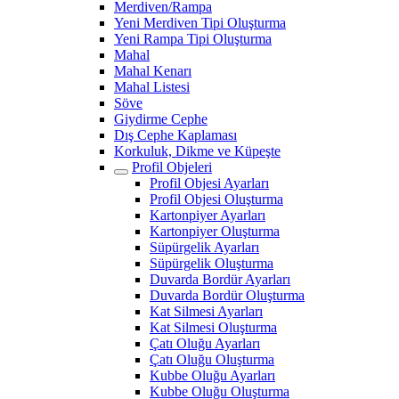
Merdiven/Rampa
Yeni Merdiven Tipi Oluşturma
Yeni Rampa Tipi Oluşturma
Mahal
Mahal Kenarı
Mahal Listesi
Söve
Giydirme Cephe
Dış Cephe Kaplaması
Korkuluk, Dikme ve Küpeşte
Profil Objeleri
Profil Objesi Ayarları
Profil Objesi Oluşturma
Kartonpiyer Ayarları
Kartonpiyer Oluşturma
Süpürgelik Ayarları
Süpürgelik Oluşturma
Duvarda Bordür Ayarları
Duvarda Bordür Oluşturma
Kat Silmesi Ayarları
Kat Silmesi Oluşturma
Çatı Oluğu Ayarları
Çatı Oluğu Oluşturma
Kubbe Oluğu Ayarları
Kubbe Oluğu Oluşturma