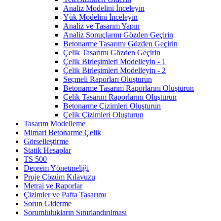
Analiz Modelini İnceleyin
Yük Modelini İnceleyin
Analiz ve Tasarım Yapın
Analiz Sonuçlarını Gözden Geçirin
Betonarme Tasarımı Gözden Geçirin
Çelik Tasarımı Gözden Geçirin
Çelik Birleşimleri Modelleyin - 1
Çelik Birleşimleri Modelleyin - 2
Seçmeli Raporları Oluşturun
Betonarme Tasarım Raporlarını Oluşturun
Çelik Tasarım Raporlarını Oluşturun
Betonarme Çizimleri Oluşturun
Çelik Çizimleri Oluşturun
Tasarım Modelleme
Mimari Betonarme Çelik
Görselleştirme
Statik Hesaplar
TS 500
Deprem Yönetmeliği
Proje Çözüm Kılavuzu
Metraj ve Raporlar
Çizimler ve Pafta Tasarımı
Sorun Giderme
Sorumlulukların Sınırlandırılması