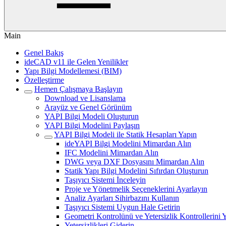
Main
Genel Bakış
ideCAD v11 ile Gelen Yenilikler
Yapı Bilgi Modellemesi (BIM)
Özelleştirme
Hemen Çalışmaya Başlayın
Download ve Lisanslama
Arayüz ve Genel Görünüm
YAPI Bilgi Modeli Oluşturun
YAPI Bilgi Modelini Paylaşın
YAPI Bilgi Modeli ile Statik Hesapları Yapın
ideYAPI Bilgi Modelini Mimardan Alın
IFC Modelini Mimardan Alın
DWG veya DXF Dosyasını Mimardan Alın
Statik Yapı Bilgi Modelini Sıfırdan Oluşturun
Taşıyıcı Sistemi İnceleyin
Proje ve Yönetmelik Seçeneklerini Ayarlayın
Analiz Ayarları Sihirbazını Kullanın
Taşıyıcı Sistemi Uygun Hale Getirin
Geometri Kontrolünü ve Yetersizlik Kontrollerini 
Yetersizlikleri Giderin