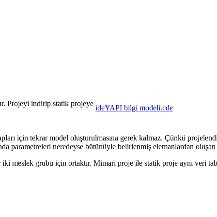
 Projeyi indirip statik projeye
ideYAPI bilgi modeli.cde
pları için tekrar model oluşturulmasına gerek kalmaz. Çünkü projelendi
a parametreleri neredeyse bütünüyle belirlenmiş elemanlardan oluşan bi
iki meslek grubu için ortaktır. Mimari proje ile statik proje aynı veri t