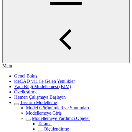
Main
Genel Bakış
ideCAD v11 ile Gelen Yenilikler
Yapı Bilgi Modellemesi (BIM)
Özelleştirme
Hemen Çalışmaya Başlayın
Tasarım Modelleme
Model Görünümleri ve Sunumları
Modellemeye Giriş
Modellemeye Yardımcı Objeler
Tarama
Ölçülendirme