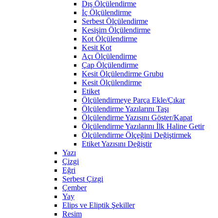
Dış Ölçülendirme
İç Ölçülendirme
Serbest Ölçülendirme
Kesişim Ölçülendirme
Kot Ölçülendirme
Kesit Kot
Açı Ölçülendirme
Çap Ölçülendirme
Kesit Ölçülendirme Grubu
Kesit Ölçülendirme
Etiket
Ölçülendirmeye Parça Ekle/Çıkar
Ölçülendirme Yazılarını Taşı
Ölçülendirme Yazısını Göster/Kapat
Ölçülendirme Yazılarını İlk Haline Getir
Ölçülendirme Ölçeğini Değiştirmek
Etiket Yazısını Değiştir
Yazı
Çizgi
Eğri
Serbest Çizgi
Çember
Yay
Elips ve Eliptik Şekiller
Resim