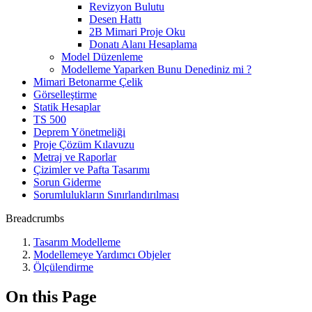
Revizyon Bulutu
Desen Hattı
2B Mimari Proje Oku
Donatı Alanı Hesaplama
Model Düzenleme
Modelleme Yaparken Bunu Denediniz mi ?
Mimari Betonarme Çelik
Görselleştirme
Statik Hesaplar
TS 500
Deprem Yönetmeliği
Proje Çözüm Kılavuzu
Metraj ve Raporlar
Çizimler ve Pafta Tasarımı
Sorun Giderme
Sorumlulukların Sınırlandırılması
Breadcrumbs
Tasarım Modelleme
Modellemeye Yardımcı Objeler
Ölçülendirme
On this Page