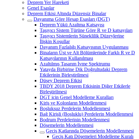
Deprem Yer Hareketi
Genel Esaslar
Deprem Etkisi Altında Düzensiz Binalar
Dayanıma Göre Hesap Esasları (DGT)
Deprem Yükü Azaltma Katsayısı
Taşıyıcı Sistem Türüne Göre R ve D katsayıları
Taşıyıcı Sistemlerin Süneklilik Düzeylerine
İlişkin Koşullar
Dayanım Fazlalığı Katsayısının Uygulanması
Binaların Üst ve Alt Bölümlerinde Farklı R ve D
Katsayılarının Kullanılması
Azaltılmış Tasarım İvme Spektrumu
Yatayda Birbirine Dik Doğrultudaki Deprem
Etkilerinin Birleştirilmesi
Düşey Deprem Etkisi
TBDY 2018 Deprem Etkisinin Diğer Etkilerle
Birleştirilmesi
DGT için Genel Modelleme Kuralları
Kiriş ve Kolonların Modellenmesi
Boşluksuz Perdelerin Modellenmesi
Bağ Kirişli (Boşluklu) Perdelerin Modellenmesi
Bodrum Perdelerinin Modellenmesi
Döşemelerin Modellenmesi
Geçiş Katlarında Döşemelerin Modellenmesi
Geçiş Katı Döşemeleri Modelleme Kuralı