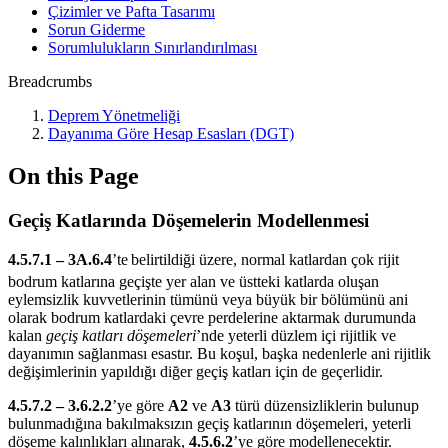
Çizimler ve Pafta Tasarımı
Sorun Giderme
Sorumlulukların Sınırlandırılması
Breadcrumbs
Deprem Yönetmeliği
Dayanıma Göre Hesap Esasları (DGT)
On this Page
Geçiş Katlarında Döşemelerin Modellenmesi
4.5.7.1 – 3A.6.4
’te
belirtildiği üzere, normal katlardan çok rijit
bodrum katlarına geçişte yer alan ve üstteki katlarda oluşan
eylemsizlik kuvvetlerinin tümünü veya büyük bir bölümünü ani
olarak bodrum katlardaki çevre perdelerine aktarmak durumunda
kalan
geçiş katları döşemeleri
’nde yeterli düzlem içi rijitlik ve
dayanımın sağlanması esastır. Bu koşul, başka nedenlerle ani rijitlik
değişimlerinin yapıldığı diğer geçiş katları için de geçerlidir.
4.5.7.2 – 3.6.2.2
’ye göre
A2
ve
A3
türü düzensizliklerin bulunup
bulunmadığına bakılmaksızın geçiş katlarının döşemeleri, yeterli
döşeme kalınlıkları alınarak,
4.5.6.2
’ye göre modellenecektir.