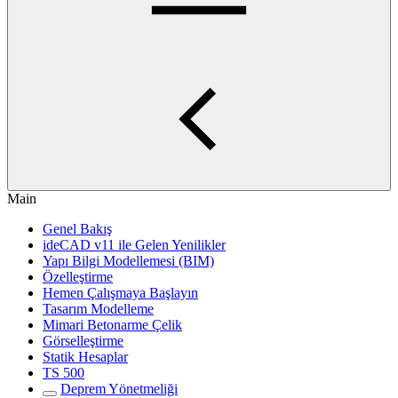
Main
Genel Bakış
ideCAD v11 ile Gelen Yenilikler
Yapı Bilgi Modellemesi (BIM)
Özelleştirme
Hemen Çalışmaya Başlayın
Tasarım Modelleme
Mimari Betonarme Çelik
Görselleştirme
Statik Hesaplar
TS 500
Deprem Yönetmeliği