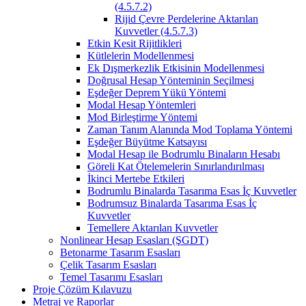
(4.5.7.2)
Rijid Çevre Perdelerine Aktarılan
Kuvvetler (4.5.7.3)
Etkin Kesit Rijitlikleri
Kütlelerin Modellenmesi
Ek Dışmerkezlik Etkisinin Modellenmesi
Doğrusal Hesap Yönteminin Seçilmesi
Eşdeğer Deprem Yükü Yöntemi
Modal Hesap Yöntemleri
Mod Birleştirme Yöntemi
Zaman Tanım Alanında Mod Toplama Yöntemi
Eşdeğer Büyütme Katsayısı
Modal Hesap ile Bodrumlu Binaların Hesabı
Göreli Kat Ötelemelerin Sınırlandırılması
İkinci Mertebe Etkileri
Bodrumlu Binalarda Tasarıma Esas İç Kuvvetler
Bodrumsuz Binalarda Tasarıma Esas İç
Kuvvetler
Temellere Aktarılan Kuvvetler
Nonlinear Hesap Esasları (ŞGDT)
Betonarme Tasarım Esasları
Çelik Tasarım Esasları
Temel Tasarımı Esasları
Proje Çözüm Kılavuzu
Metraj ve Raporlar