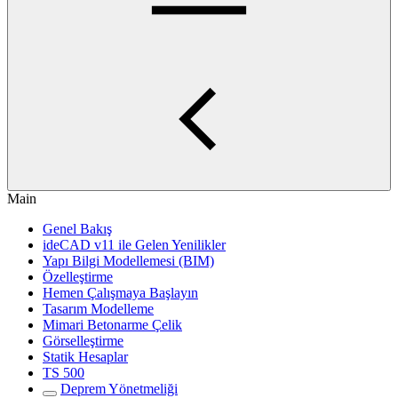
Main
Genel Bakış
ideCAD v11 ile Gelen Yenilikler
Yapı Bilgi Modellemesi (BIM)
Özelleştirme
Hemen Çalışmaya Başlayın
Tasarım Modelleme
Mimari Betonarme Çelik
Görselleştirme
Statik Hesaplar
TS 500
Deprem Yönetmeliği