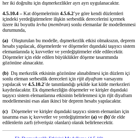
her iki doğrultu için dışmerkezlikler ayrı ayrı uygulanacaktır.
4.5.10.4 –
Kat döşemelerinin
4.5.6.2
’ye göre kendi düzlemleri
içindeki yerdeğiştirmelere ilişkin serbestlik derecelerini içermek
üzere iki boyutlu
levha
(
membran
) sonlu elemanlar ile modellenmesi
durumunda,
(a)
Oluşturulan bu modelle, dışmerkezlik etkisi olmaksızın, deprem
hesabı yapılacak, döşemelerde ve döşemeler dışındaki taşıyıcı sistem
elemanlarında iç kuvvetler ve yerdeğiştirmeler elde edilecektir.
Döşemeler için elde edilen büyüklükler döşeme tasarımında
gözönüne alınacaktır.
(b)
Dış merkezlik etkisinin gözönüne alınabilmesi için düzlem içi
sonlu eleman serbestlik dereceleri için
rijit diyafram
varsayımı
yapılacak ve
4.5.10.2
’de tanımlandığı şekilde kat kütle merkezleri
kaydırılacaktır. Ek dışmerkezliğin döşemeler ve kirişler dışındaki
taşıyıcı sistem elemanlarına etkisinin belirlenmesi için rijit diyafram
modellemesini esas alan ikinci bir deprem hesabı yapılacaktır.
(c)
Döşemeler ve kirişler dışındaki taşıyıcı sistem elemanları için
tasarıma esas iç kuvvetler ve yerdeğiştirmeler
(a)
ve
(b)
’de elde
edilenlerin zarfı (elverişsiz olanları) olarak belirlenecektir.