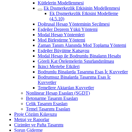
Kütlelerin Modellenmesi
Ek Dışmerkezlik Etkisinin Modellenmesi
Ek Dışmerkezlik Etkisini Modelleme
(4.5.10)
Doğrusal Hesap Yönteminin Seçilmesi
Eşdeğer Deprem Yükü Yöntemi
Modal Hesap Yöntemleri
Mod Birleştirme Yöntemi
Zaman Tanım Alanında Mod Toplama Yöntemi
Eşdeğer Büyütme Katsayısı
Modal Hesap ile Bodrumlu Binaların Hesabı
Göreli Kat Ötelemelerin Sınırlandırılması
İkinci Mertebe Etkileri
Bodrumlu Binalarda Tasarıma Esas İç Kuvvetler
Bodrumsuz Binalarda Tasarıma Esas İç
Kuvvetler
Temellere Aktarılan Kuvvetler
Nonlinear Hesap Esasları (ŞGDT)
Betonarme Tasarım Esasları
Çelik Tasarım Esasları
Temel Tasarımı Esasları
Proje Çözüm Kılavuzu
Metraj ve Raporlar
Çizimler ve Pafta Tasarımı
Sorun Giderme