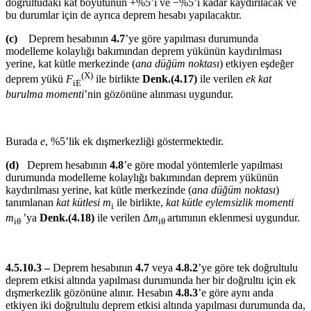
doğrultudaki kat boyutunun +%5’i ve −%5’i kadar kaydırılacak ve
bu durumlar için de ayrıca deprem hesabı yapılacaktır.
(c)
Deprem hesabının
4.7
’ye göre yapılması durumunda
modelleme kolaylığı bakımından deprem yükünün kaydırılması
yerine, kat kütle merkezinde (
ana düğüm noktası
) etkiyen eşdeğer
(X)
deprem yükü
F
ile birlikte
Denk.(4.17)
ile verilen
ek kat
iE
burulma momenti
’nin gözönüne alınması uygundur.
Burada
e
, %5’lik ek dışmerkezliği göstermektedir.
(d)
Deprem hesabının
4.8
’e göre modal yöntemlerle yapılması
durumunda modelleme kolaylığı bakımından deprem yükünün
kaydırılması yerine, kat kütle merkezinde (
ana düğüm noktası
)
tanımlanan
kat kütlesi
m
ile birlikte,
kat kütle eylemsizlik momenti
i
m
’ya
Denk.(4.18)
ile verilen Δ
m
artımının eklenmesi uygundur.
iθ
iθ
4.5.10.3 –
Deprem hesabının
4.7
veya
4.8.2
’ye göre tek doğrultulu
deprem etkisi altında yapılması durumunda her bir doğrultu için ek
dışmerkezlik gözönüne alınır. Hesabın
4.8.3
’e göre aynı anda
etkiyen iki doğrultulu deprem etkisi altında yapılması durumunda da,