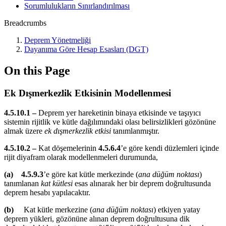
Sorumlulukların Sınırlandırılması
Breadcrumbs
Deprem Yönetmeliği
Dayanıma Göre Hesap Esasları (DGT)
On this Page
Ek Dışmerkezlik Etkisinin Modellenmesi
4.5.10.1 –
Deprem yer hareketinin binaya etkisinde ve taşıyıcı
sistemin rijitlik ve kütle dağılımındaki olası belirsizlikleri gözönüne
almak üzere
ek dışmerkezlik etkisi
tanımlanmıştır.
4.5.10.2 –
Kat döşemelerinin
4.5.6.4
’e göre kendi düzlemleri içinde
rijit diyafram olarak modellenmeleri durumunda,
(a) 4.5.9.3
’e göre kat kütle merkezinde (
ana düğüm noktası
)
tanımlanan
kat kütlesi
esas alınarak her bir deprem doğrultusunda
deprem hesabı yapılacaktır.
(b)
Kat kütle merkezine (
ana düğüm noktası
) etkiyen yatay
deprem yükleri, gözönüne alınan deprem doğrultusuna dik