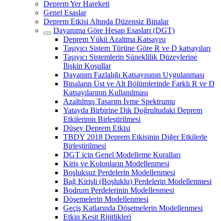
Deprem Yer Hareketi
Genel Esaslar
Deprem Etkisi Altında Düzensiz Binalar
Dayanıma Göre Hesap Esasları (DGT)
Deprem Yükü Azaltma Katsayısı
Taşıyıcı Sistem Türüne Göre R ve D katsayıları
Taşıyıcı Sistemlerin Süneklilik Düzeylerine
İlişkin Koşullar
Dayanım Fazlalığı Katsayısının Uygulanması
Binaların Üst ve Alt Bölümlerinde Farklı R ve D
Katsayılarının Kullanılması
Azaltılmış Tasarım İvme Spektrumu
Yatayda Birbirine Dik Doğrultudaki Deprem
Etkilerinin Birleştirilmesi
Düşey Deprem Etkisi
TBDY 2018 Deprem Etkisinin Diğer Etkilerle
Birleştirilmesi
DGT için Genel Modelleme Kuralları
Kiriş ve Kolonların Modellenmesi
Boşluksuz Perdelerin Modellenmesi
Bağ Kirişli (Boşluklu) Perdelerin Modellenmesi
Bodrum Perdelerinin Modellenmesi
Döşemelerin Modellenmesi
Geçiş Katlarında Döşemelerin Modellenmesi
Etkin Kesit Rijitlikleri