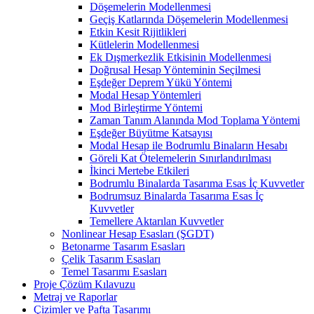
Döşemelerin Modellenmesi
Geçiş Katlarında Döşemelerin Modellenmesi
Etkin Kesit Rijitlikleri
Kütlelerin Modellenmesi
Ek Dışmerkezlik Etkisinin Modellenmesi
Doğrusal Hesap Yönteminin Seçilmesi
Eşdeğer Deprem Yükü Yöntemi
Modal Hesap Yöntemleri
Mod Birleştirme Yöntemi
Zaman Tanım Alanında Mod Toplama Yöntemi
Eşdeğer Büyütme Katsayısı
Modal Hesap ile Bodrumlu Binaların Hesabı
Göreli Kat Ötelemelerin Sınırlandırılması
İkinci Mertebe Etkileri
Bodrumlu Binalarda Tasarıma Esas İç Kuvvetler
Bodrumsuz Binalarda Tasarıma Esas İç
Kuvvetler
Temellere Aktarılan Kuvvetler
Nonlinear Hesap Esasları (ŞGDT)
Betonarme Tasarım Esasları
Çelik Tasarım Esasları
Temel Tasarımı Esasları
Proje Çözüm Kılavuzu
Metraj ve Raporlar
Çizimler ve Pafta Tasarımı