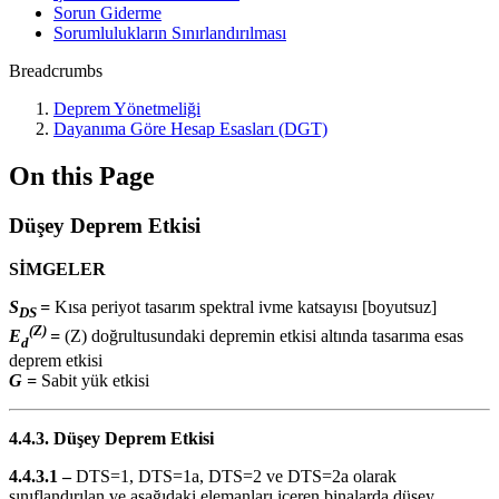
Sorun Giderme
Sorumlulukların Sınırlandırılması
Breadcrumbs
Deprem Yönetmeliği
Dayanıma Göre Hesap Esasları (DGT)
On this Page
Düşey Deprem Etkisi
SİMGELER
S
=
Kısa periyot tasarım spektral ivme katsayısı [boyutsuz]
DS
(Z)
E
=
(Z) doğrultusundaki depremin etkisi altında tasarıma esas
d
deprem etkisi
G =
Sabit yük etkisi
4.4.3. Düşey Deprem Etkisi
4.4.3.1 –
DTS=1, DTS=1a, DTS=2 ve DTS=2a olarak
sınıflandırılan ve aşağıdaki elemanları içeren binalarda düşey