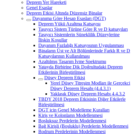
Deprem Yer Hareketi
Genel Esaslar
Deprem Etkisi Altında Düzensiz Binalar
Dayanıma Göre Hesap Esasları (DGT)
Deprem Yükü Azaltma Katsayısı
Taşıyıcı Sistem Türüne Göre R ve D katsayıları
Taşıyıcı Sistemlerin Süneklilik Düzeylerine
İlişkin Koşullar
Dayanım Fazlalığı Katsayısının Uygulanması
Binaların Üst ve Alt Bölümlerinde Farklı R ve D
Katsayılarının Kullanılması
Azaltılmış Tasarım İvme Spektrumu
Yatayda Birbirine Dik Doğrultudaki Deprem
Etkilerinin Birleştirilmesi
Düşey Deprem Etkisi
Yerel Düşey Titreşim Modları ile Gerçekçi
Düşey Deprem Hesabı (4.4.3.1)
Yaklaşık Düşey Deprem Hesabı 4.4.3.2
TBDY 2018 Deprem Etkisinin Diğer Etkilerle
Birleştirilmesi
DGT için Genel Modelleme Kuralları
Kiriş ve Kolonların Modellenmesi
Boşluksuz Perdelerin Modellenmesi
Bağ Kirişli (Boşluklu) Perdelerin Modellenmesi
Bodrum Perdelerinin Modellenmesi