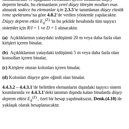
deprem hesabı, bu elemanların
yerel düşey titreşim modları
esas
alınarak
sadece bu elemanlar için
2.3.5
’te tanımlanan
düşey elastik
ivme spektrumu
’na göre
4.8.2
’de verilen yöntemle yapılacaktır.
(Z)
Düşey deprem etkisi
E
’in bu şekilde hesabında tüm taşıyıcı
d
sistemler için
R
/
I
= 1 ve
D
= 1 alınacaktır.
(a)
Açıklıklarının yataydaki izdüşümü 20 m veya daha fazla olan
kirişleri içeren binalar,
(b)
Açıklıklarının yataydaki izdüşümü 5 m veya daha fazla olan
konsolları içeren binalar,
(c)
Kirişlere oturan kolonları içeren binalar,
(d)
Kolonları düşeye göre eğimli olan binalar.
4.4.3.2 – 4.4.3.1
’de belirtilen elemanların dışındaki taşıyıcı sistem
kısımlarında ve
4.4.3.1
’deki tanımın dışında kalan binalarda
düşey
(Z)
deprem etkisi
E
, özel bir hesap yapılmaksızın,
Denk.(4.10)
ile
d
yaklaşık olarak hesaplanacaktır.