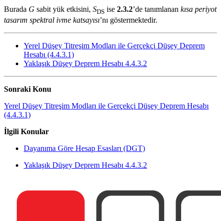
Burada
G
sabit yük etkisini,
S
ise
2.3.2
’de tanımlanan
kısa periyot
DS
tasarım spektral ivme katsayısı
’nı göstermektedir.
Yerel Düşey Titreşim Modları ile Gerçekçi Düşey Deprem
Hesabı (4.4.3.1)
Yaklaşık Düşey Deprem Hesabı 4.4.3.2
Sonraki Konu
Yerel Düşey Titreşim Modları ile Gerçekçi Düşey Deprem Hesabı
(4.4.3.1)
İlgili Konular
Dayanıma Göre Hesap Esasları (DGT)
Yaklaşık Düşey Deprem Hesabı 4.4.3.2