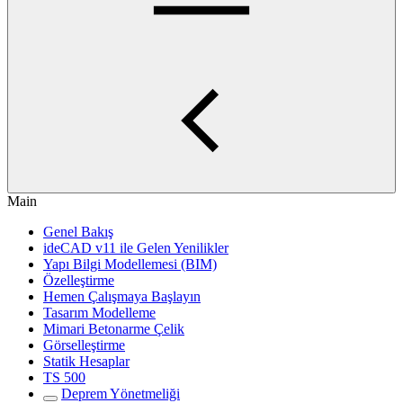
Main
Genel Bakış
ideCAD v11 ile Gelen Yenilikler
Yapı Bilgi Modellemesi (BIM)
Özelleştirme
Hemen Çalışmaya Başlayın
Tasarım Modelleme
Mimari Betonarme Çelik
Görselleştirme
Statik Hesaplar
TS 500
Deprem Yönetmeliği