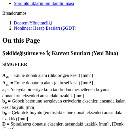
Sorumlulukların Sınırlandırılması
Breadcrumbs
Deprem Yönetmeliği
Nonlinear Hesap Esasları (ŞGDT)
On this Page
Şekildeğiştirme ve İç Kuvvet Sınırları (Yeni Bina)
SİMGELER
2
A
=
Enine donatı alanı (dikdörtgen kesit) [mm
]
sh
2
A
=
Enine donatının alanı (dairesel kesit) [mm
]
os
a
=
Yatayda bir etriye kolu tarafından mesnetlenen boyuna
i
donatıların eksenleri arasındaki uzaklık [mm]
b
=
Göbek betonunu sargılayan etriyelerin eksenleri arasında kalan
o
kesit boyutu [mm]
b
=
Çekirdek boyutu (en dıştaki enine donatı eksenleri arasındaki
k
uzaklık) [mm]
D =
Spiral/sargı donatısı eksenleri arasındaki uzaklık [mm] , [Denk.