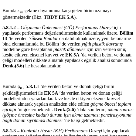
Burada ε
çekme dayanımına karşı gelen birim uzamayı
su
göstermektedir (Bkz.
TBDY EK 5.A
).
5.8.1.2 –
Göçmenin Önlenmesi (GÖ) Performans Düzeyi
için
yapılacak performans değerlendirmesinde kullanılmak üzere,
Bölüm
13
’te verilen
Yüksek Binalar
da dahil olmak üzere, yeni betonarme
bina elemanlarında bu Bölüm ’de verilen
yığılı plastik davranış
modeline göre hesaplanan
plastik dönmeler
için izin verilen sınır,
kesite etkiyen eksenel kuvvet ve
EK 5A
’da verilen beton ve donatı
çeliği modelleri dikkate alınarak yapılacak eğrilik analizi sonucunda
Denk.(5.6)
ile hesaplanacaktır.
Burada ϕ
,
5.8.1.1
’de verilen beton ve donatı çeliği birim
u
şekildeğiştirmeleri ile
EK 5A
’da verilen beton ve donatı çeliği
modellerinden yararlanılarak ve kesite etkiyen eksenel kuvvet
dikkate alınarak yapılan analizden elde edilen
göçme öncesi toplam
eğriliği
’ni göstermektedir.
Denk.(5.6)
’daki son terim,
akma sonrası
(göçme öncesine kadar)
durum için akma uzaması penetrasyonuna
bağlı donatı sıyrılması dönmesi
’ne karşı gelmektedir.
5.8.1.3 –
Kontrollü Hasar (KH) Performans Düzeyi
için yapılacak