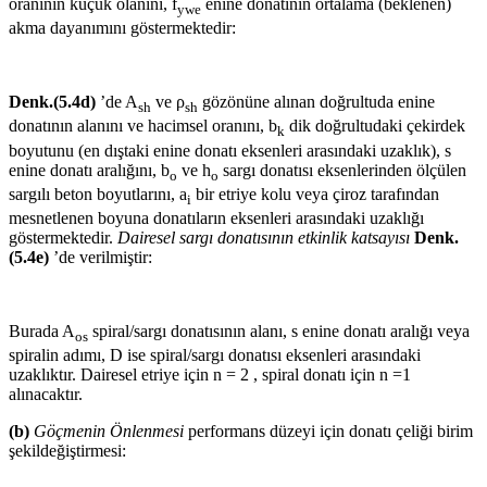
oranının küçük olanını, f
enine donatının ortalama (beklenen)
ywe
akma dayanımını göstermektedir:
Denk.(5.4d)
’de A
ve ρ
gözönüne alınan doğrultuda enine
sh
sh
donatının alanını ve hacimsel oranını, b
dik doğrultudaki çekirdek
k
boyutunu (en dıştaki enine donatı eksenleri arasındaki uzaklık), s
enine donatı aralığını, b
ve h
sargı donatısı eksenlerinden ölçülen
o
o
sargılı beton boyutlarını, a
bir etriye kolu veya çiroz tarafından
i
mesnetlenen boyuna donatıların eksenleri arasındaki uzaklığı
göstermektedir.
Dairesel sargı donatısının etkinlik katsayısı
Denk.
(5.4e)
’de verilmiştir:
Burada A
spiral/sargı donatısının alanı, s enine donatı aralığı veya
os
spiralin adımı, D ise spiral/sargı donatısı eksenleri arasındaki
uzaklıktır. Dairesel etriye için n = 2 , spiral donatı için n =1
alınacaktır.
(b)
Göçmenin Önlenmesi
performans düzeyi için donatı çeliği birim
şekildeğiştirmesi: