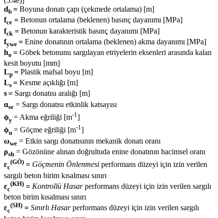
(5.4e)]
d
=
Boyuna donatı çapı (çekmede ortalama) [m]
b
f
=
Betonun ortalama (beklenen) basınç dayanımı [MPa]
ce
f
=
Betonun karakteristik basınç dayanımı [MPa]
ck
f
=
Enine donatının ortalama (beklenen) akma dayanımı [MPa]
ywe
h
=
Göbek betonunu sargılayan etriyelerin eksenleri arasında kalan
o
kesit boyutu [mm]
L
=
Plastik mafsal boyu [m]
p
L
=
Kesme açıklığı [m]
s
s
=
Sargı donatısı aralığı [m]
α
= Sargı donatısı etkinlik katsayısı
se
-1
ϕ
= Akma eğriliği [m
]
y
-1
ϕ
= Göçme eğriliği [m
]
u
ω
= Etkin sargı donatısının mekanik donatı oranı
we
ρ
= Gözönüne alınan doğrultuda enine donatının hacimsel oranı
sh
(GÖ)
ε
=
Göçmenin Önlenmesi
performans düzeyi için izin verilen
c
sargılı beton birim kısalması sınırı
(KH)
ε
=
Kontrollü Hasar
performans düzeyi için izin verilen sargılı
c
beton birim kısalması sınırı
(SH)
ε
=
Sınırlı Hasar
performans düzeyi için izin verilen sargılı
c