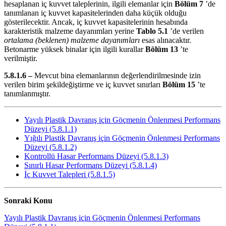
hesaplanan iç kuvvet taleplerinin, ilgili elemanlar için
Bölüm 7
’de
tanımlanan iç kuvvet kapasitelerinden daha küçük olduğu
gösterilecektir. Ancak, iç kuvvet kapasitelerinin hesabında
karakteristik malzeme dayanımları yerine
Tablo 5.1
’de verilen
ortalama (beklenen) malzeme dayanımları
esas alınacaktır.
Betonarme yüksek binalar için ilgili kurallar
Bölüm 13
’te
verilmiştir.
5.8.1.6 –
Mevcut bina elemanlarının değerlendirilmesinde izin
verilen birim şekildeğiştirme ve iç kuvvet sınırları
Bölüm 15
’te
tanımlanmıştır.
Yayılı Plastik Davranış için Göçmenin Önlenmesi Performans
Düzeyi (5.8.1.1)
Yığılı Plastik Davranış için Göçmenin Önlenmesi Performans
Düzeyi (5.8.1.2)
Kontrollü Hasar Performans Düzeyi (5.8.1.3)
Sınırlı Hasar Performans Düzeyi (5.8.1.4)
İç Kuvvet Talepleri (5.8.1.5)
Sonraki Konu
Yayılı Plastik Davranış için Göçmenin Önlenmesi Performans