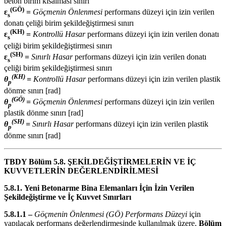
beton birim kısalması sınırı
(GÖ)
ε
=
Göçmenin Önlenmesi
performans düzeyi için izin verilen
s
donatı çeliği birim şekildeğiştirmesi sınırı
(KH)
ε
=
Kontrollü Hasar
performans düzeyi için izin verilen donatı
s
çeliği birim şekildeğiştirmesi sınırı
(SH)
ε
=
Sınırlı Hasar
performans düzeyi için izin verilen donatı
s
çeliği birim şekildeğiştirmesi sınırı
(KH)
θ
=
Kontrollü Hasar
performans düzeyi için izin verilen plastik
p
dönme sınırı [rad]
(GÖ)
θ
=
Göçmenin Önlenmesi
performans düzeyi için izin verilen
p
plastik dönme sınırı [rad]
(SH)
θ
=
Sınırlı Hasar
performans düzeyi için izin verilen plastik
p
dönme sınırı [rad]
TBDY Bölüm 5.8. ŞEKİLDEĞİŞTİRMELERİN VE İÇ
KUVVETLERİN DEĞERLENDİRİLMESİ
5.8.1.
Yeni Betonarme Bina Elemanları İçin İzin Verilen
Şekildeğiştirme ve İç Kuvvet Sınırları
5.8.1.1 –
Göçmenin Önlenmesi (GÖ) Performans Düzeyi
için
yapılacak performans değerlendirmesinde kullanılmak üzere,
Bölüm