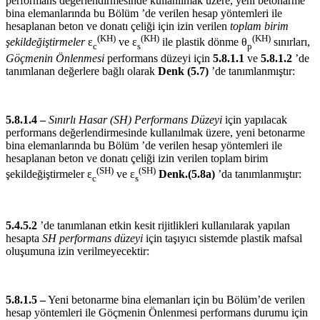
performans değerlendirmesinde kullanılmak üzere, yeni betonarme
bina elemanlarında bu Bölüm ’de verilen hesap yöntemleri ile
hesaplanan beton ve donatı çeliği için izin verilen
toplam birim
(KH)
(KH)
(KH)
şekildeğiştirmeler
ε
ve ε
ile plastik dönme θ
sınırları,
c
s
p
Göçmenin Önlenmesi
performans düzeyi için
5.8.1.1
ve
5.8.1.2
’de
tanımlanan değerlere bağlı olarak
Denk (5.7)
’de tanımlanmıştır:
5.8.1.4 –
Sınırlı Hasar (SH) Performans Düzeyi
için yapılacak
performans değerlendirmesinde kullanılmak üzere, yeni betonarme
bina elemanlarında bu Bölüm ’de verilen hesap yöntemleri ile
hesaplanan beton ve donatı çeliği izin verilen toplam birim
(SH)
(SH)
şekildeğiştirmeler ε
ve ε
Denk.(5.8a)
’da tanımlanmıştır:
c
s
5.4.5.2
’de tanımlanan etkin kesit rijitlikleri kullanılarak yapılan
hesapta
SH performans düzeyi
için taşıyıcı sistemde plastik mafsal
oluşumuna izin verilmeyecektir:
5.8.1.5 –
Yeni betonarme bina elemanları için bu Bölüm’de verilen
hesap yöntemleri ile Göçmenin Önlenmesi performans durumu için