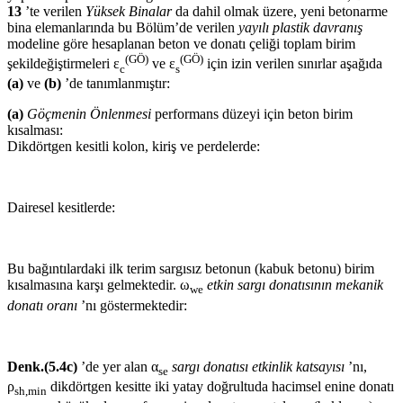
13
’te verilen
Yüksek Binalar
da dahil olmak üzere, yeni betonarme
bina elemanlarında bu Bölüm’de verilen
yayılı plastik davranış
modeline göre hesaplanan beton ve donatı çeliği toplam birim
(GÖ)
(GÖ)
şekildeğiştirmeleri ε
ve ε
için izin verilen sınırlar aşağıda
c
s
(a)
ve
(b)
’de tanımlanmıştır:
(a)
Göçmenin Önlenmesi
performans düzeyi için beton birim
kısalması:
Dikdörtgen kesitli kolon, kiriş ve perdelerde:
Dairesel kesitlerde:
Bu bağıntılardaki ilk terim sargısız betonun (kabuk betonu) birim
kısalmasına karşı gelmektedir. ω
etkin sargı donatısının mekanik
we
donatı oranı
’nı göstermektedir:
Denk.(5.4c)
’de yer alan α
sargı donatısı etkinlik katsayısı
’nı,
se
ρ
dikdörtgen kesitte iki yatay doğrultuda hacimsel enine donatı
sh,min