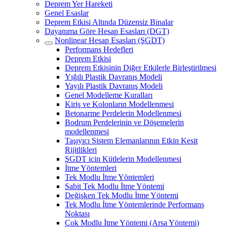
Deprem Yer Hareketi
Genel Esaslar
Deprem Etkisi Altında Düzensiz Binalar
Dayanıma Göre Hesap Esasları (DGT)
Nonlinear Hesap Esasları (ŞGDT)
Performans Hedefleri
Deprem Etkisi
Deprem Etkisinin Diğer Etkilerle Birleştirilmesi
Yığılı Plastik Davranış Modeli
Yayılı Plastik Davranış Modeli
Genel Modelleme Kuralları
Kiriş ve Kolonların Modellenmesi
Betonarme Perdelerin Modellenmesi
Bodrum Perdelerinin ve Döşemelerin
modellenmesi
Taşıyıcı Sistem Elemanlarının Etkin Kesit
Rijitlikleri
ŞGDT için Kütlelerin Modellenmesi
İtme Yöntemleri
Tek Modlu İtme Yöntemleri
Sabit Tek Modlu İtme Yöntemi
Değişken Tek Modlu İtme Yöntemi
Tek Modlu İtme Yöntemlerinde Performans
Noktası
Çok Modlu İtme Yöntemi (Arsa Yöntemi)