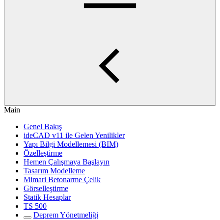
Main
Genel Bakış
ideCAD v11 ile Gelen Yenilikler
Yapı Bilgi Modellemesi (BIM)
Özelleştirme
Hemen Çalışmaya Başlayın
Tasarım Modelleme
Mimari Betonarme Çelik
Görselleştirme
Statik Hesaplar
TS 500
Deprem Yönetmeliği