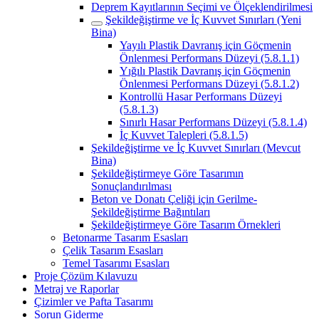
Deprem Kayıtlarının Seçimi ve Ölçeklendirilmesi
Şekildeğiştirme ve İç Kuvvet Sınırları (Yeni
Bina)
Yayılı Plastik Davranış için Göçmenin
Önlenmesi Performans Düzeyi (5.8.1.1)
Yığılı Plastik Davranış için Göçmenin
Önlenmesi Performans Düzeyi (5.8.1.2)
Kontrollü Hasar Performans Düzeyi
(5.8.1.3)
Sınırlı Hasar Performans Düzeyi (5.8.1.4)
İç Kuvvet Talepleri (5.8.1.5)
Şekildeğiştirme ve İç Kuvvet Sınırları (Mevcut
Bina)
Şekildeğiştirmeye Göre Tasarımın
Sonuçlandırılması
Beton ve Donatı Çeliği için Gerilme-
Şekildeğiştirme Bağıntıları
Şekildeğiştirmeye Göre Tasarım Örnekleri
Betonarme Tasarım Esasları
Çelik Tasarım Esasları
Temel Tasarımı Esasları
Proje Çözüm Kılavuzu
Metraj ve Raporlar
Çizimler ve Pafta Tasarımı
Sorun Giderme