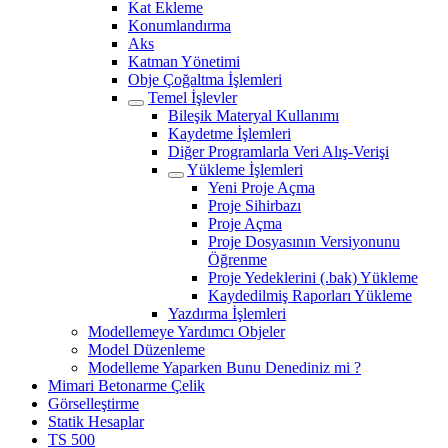
Kat Ekleme
Konumlandırma
Aks
Katman Yönetimi
Obje Çoğaltma İşlemleri
Temel İşlevler
Bileşik Materyal Kullanımı
Kaydetme İşlemleri
Diğer Programlarla Veri Alış-Verişi
Yükleme İşlemleri
Yeni Proje Açma
Proje Sihirbazı
Proje Açma
Proje Dosyasının Versiyonunu
Öğrenme
Proje Yedeklerini (.bak) Yükleme
Kaydedilmiş Raporları Yükleme
Yazdırma İşlemleri
Modellemeye Yardımcı Objeler
Model Düzenleme
Modelleme Yaparken Bunu Denediniz mi ?
Mimari Betonarme Çelik
Görselleştirme
Statik Hesaplar
TS 500