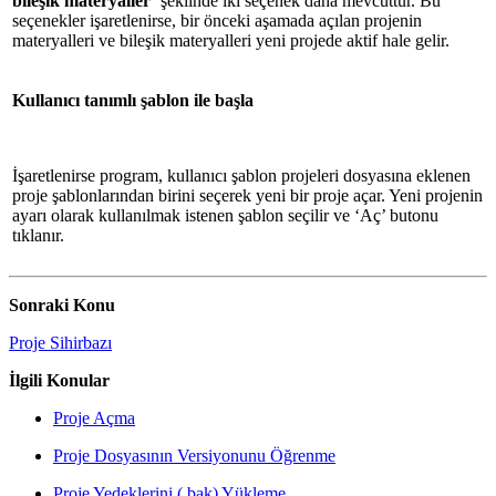
bileşik materyaller’
şeklinde iki seçenek daha mevcuttur. Bu
seçenekler işaretlenirse, bir önceki aşamada açılan projenin
materyalleri ve bileşik materyalleri yeni projede aktif hale gelir.
Kullanıcı tanımlı şablon ile başla
İşaretlenirse program, kullanıcı şablon projeleri dosyasına eklenen
proje şablonlarından birini seçerek yeni bir proje açar. Yeni projenin
ayarı olarak kullanılmak istenen şablon seçilir ve ‘Aç’ butonu
tıklanır.
Sonraki Konu
Proje Sihirbazı
İlgili Konular
Proje Açma
Proje Dosyasının Versiyonunu Öğrenme
Proje Yedeklerini (.bak) Yükleme