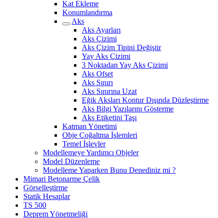
Kat Ekleme
Konumlandırma
Aks
Aks Ayarları
Aks Çizimi
Aks Çizim Tipini Değiştir
Yay Aks Çizimi
3 Noktadan Yay Aks Çizimi
Aks Ofset
Aks Sınırı
Aks Sınırına Uzat
Eğik Aksları Kontur Dışında Düzleştirme
Aks Bilgi Yazılarını Gösterme
Aks Etiketini Taşı
Katman Yönetimi
Obje Çoğaltma İşlemleri
Temel İşlevler
Modellemeye Yardımcı Objeler
Model Düzenleme
Modelleme Yaparken Bunu Denediniz mi ?
Mimari Betonarme Çelik
Görselleştirme
Statik Hesaplar
TS 500
Deprem Yönetmeliği