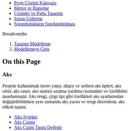
Proje Çözüm Kılavuzu
Metraj ve Raporlar
Çizimler ve Pafta Tasarımı
Sorun Giderme
Sorumlulukların Sınırlandırılması
Breadcrumbs
Tasarım Modelleme
Modellemeye Giriş
On this Page
Aks
Projede kullanılmak üzere yatay, düşey ve serbest aks tipleri, aks
ofset, aks sınırı, aks sınırını uzatma yardımcı komutları ve özellikleri
tasarlanmıştır. Aks rengi, çizgi tipi gibi özellikleri aks ayarlarından
değiştirilebilirken aynı zamanda aks yazısı ve rengi düzenlenir, aks
etiketi taşınır.
Aks Ayarları
Aks Çizimi
Aks Çizim Tipini Değiştir