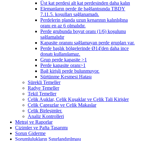
Üst kat perdesi alt kat perdesinden daha kalın
Elemanların perde ile bağlantısında TBDY
7.11.5. koşulları sağlanamadı.
Perdelerin planda uzun kenarının kalınlığına
oranı en az 6 olmalıdır.
Perde grubunda boyut oranı (1/6) koşulunu
sağlamalıdır
Kapasite oranını sağlamayan perde grupları var.
Perde başlık bölgelerinde Ø14'den daha ince
donatı kullanılamaz.
Grup perde kapasite >1
Perde kapasite oranı>1
Bağ kirişli perde bulunmuyor.
Sürtünme Kesmesi Hatası
Sürekli Temeller
Radye Temeller
Tekil Temeller
Çelik Aşıklar, Çelik Kuşaklar ve Çelik Tali Kirişler
Çelik Çaprazlar ve Çelik Makaslar
Çelik Birleşimler.
Analiz Kontrolleri
Metraj ve Raporlar
Çizimler ve Pafta Tasarımı
Sorun Giderme
Sorumlulukların Sınırlandırılması