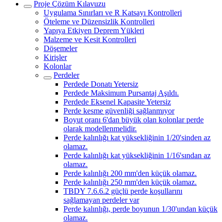
Proje Çözüm Kılavuzu
Uygulama Sınırları ve R Katsayı Kontrolleri
Öteleme ve Düzensizlik Kontrolleri
Yapıya Etkiyen Deprem Yükleri
Malzeme ve Kesit Kontrolleri
Döşemeler
Kirişler
Kolonlar
Perdeler
Perdede Donatı Yetersiz
Perdede Maksimum Pursantaj Aşıldı.
Perdede Eksenel Kapasite Yetersiz
Perde kesme güvenliği sağlanmıyor
Boyut oranı 6'dan büyük olan kolonlar perde
olarak modellenmelidir.
Perde kalınlığı kat yüksekliğinin 1/20'sinden az
olamaz.
Perde kalınlığı kat yüksekliğinin 1/16'sından az
olamaz.
Perde kalınlığı 200 mm'den küçük olamaz.
Perde kalınlığı 250 mm'den küçük olamaz.
TBDY 7.6.6.2 güçlü perde koşullarını
sağlamayan perdeler var
Perde kalınlığı, perde boyunun 1/30'undan küçük
olamaz.