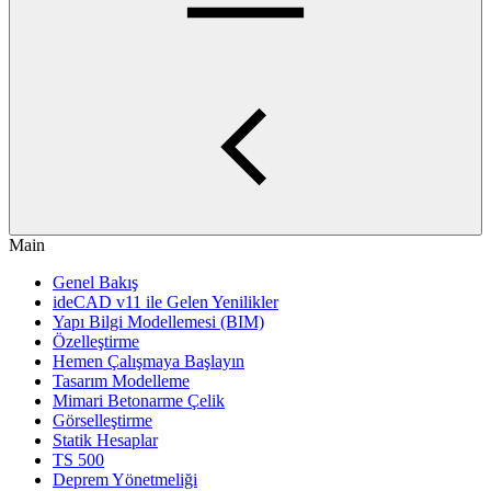
Main
Genel Bakış
ideCAD v11 ile Gelen Yenilikler
Yapı Bilgi Modellemesi (BIM)
Özelleştirme
Hemen Çalışmaya Başlayın
Tasarım Modelleme
Mimari Betonarme Çelik
Görselleştirme
Statik Hesaplar
TS 500
Deprem Yönetmeliği