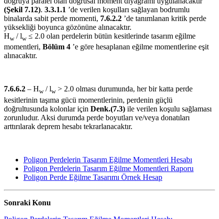
doğruya paralel olan doğrusal moment diyagramı uygulanacaktır
(Şekil 7.12)
.
3.3.1.1
’de verilen koşulları sağlayan bodrumlu
binalarda sabit perde momenti,
7.6.2.2
’de tanımlanan kritik perde
yüksekliği boyunca gözönüne alınacaktır.
H
/ l
≤ 2.0 olan perdelerin bütün kesitlerinde tasarım eğilme
w
w
momentleri,
Bölüm 4
’e göre hesaplanan eğilme momentlerine eşit
alınacaktır.
7.6.6.2
– H
/ l
> 2.0 olması durumunda, her bir katta perde
w
w
kesitlerinin taşıma gücü momentlerinin, perdenin güçlü
doğrultusunda kolonlar için
Denk.(7.3)
ile verilen koşulu sağlaması
zorunludur. Aksi durumda perde boyutları ve/veya donatıları
arttırılarak deprem hesabı tekrarlanacaktır.
Poligon Perdelerin Tasarım Eğilme Momentleri Hesabı
Poligon Perdelerin Tasarım Eğilme Momentleri Raporu
Poligon Perde Eğilme Tasarımı Örnek Hesap
Sonraki Konu