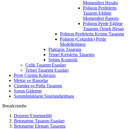
Momentleri Hesabı
Poligon Perdelerin
Tasarım Eğilme
Momentleri Raporu
Poligon Perde Eğilme
Tasarımı Örnek Hesap
Poligon Perdelerin Kesme Tasarımı
Poligon (Çekirdek) Perde
Modellenmesi
Plakların Tasarımı
Temel Kirişlerin Tasarımı
Sehim Kontrolü
Çelik Tasarım Esasları
Temel Tasarımı Esasları
Proje Çözüm Kılavuzu
Metraj ve Raporlar
Çizimler ve Pafta Tasarımı
Sorun Giderme
Sorumlulukların Sınırlandırılması
Breadcrumbs
Deprem Yönetmeliği
Betonarme Tasarım Esasları
Betonarme Eleman Tasarımı