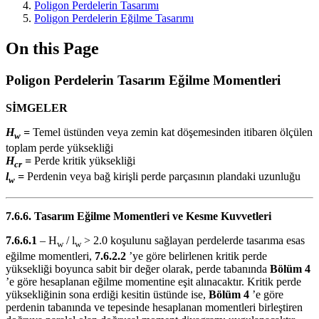
Poligon Perdelerin Tasarımı
Poligon Perdelerin Eğilme Tasarımı
On this Page
Poligon Perdelerin Tasarım Eğilme Momentleri
SİMGELER
H
=
Temel üstünden veya zemin kat döşemesinden itibaren ölçülen
w
toplam perde yüksekliği
H
=
Perde kritik yüksekliği
cr
l
=
Perdenin veya bağ kirişli perde parçasının plandaki uzunluğu
w
7.6.6. Tasarım Eğilme Momentleri ve Kesme Kuvvetleri
7.6.6.1
– H
/ l
> 2.0 koşulunu sağlayan perdelerde tasarıma esas
w
w
eğilme momentleri,
7.6.2.2
’ye göre belirlenen kritik perde
yüksekliği boyunca sabit bir değer olarak, perde tabanında
Bölüm 4
’e göre hesaplanan eğilme momentine eşit alınacaktır. Kritik perde
yüksekliğinin sona erdiği kesitin üstünde ise,
Bölüm 4
’e göre
perdenin tabanında ve tepesinde hesaplanan momentleri birleştiren