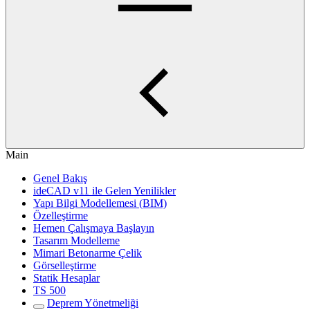
Main
Genel Bakış
ideCAD v11 ile Gelen Yenilikler
Yapı Bilgi Modellemesi (BIM)
Özelleştirme
Hemen Çalışmaya Başlayın
Tasarım Modelleme
Mimari Betonarme Çelik
Görselleştirme
Statik Hesaplar
TS 500
Deprem Yönetmeliği