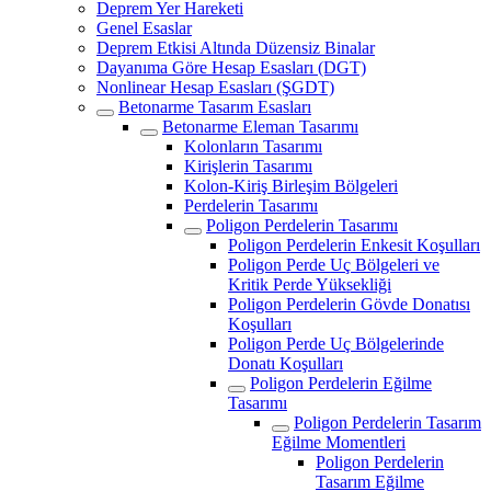
Deprem Yer Hareketi
Genel Esaslar
Deprem Etkisi Altında Düzensiz Binalar
Dayanıma Göre Hesap Esasları (DGT)
Nonlinear Hesap Esasları (ŞGDT)
Betonarme Tasarım Esasları
Betonarme Eleman Tasarımı
Kolonların Tasarımı
Kirişlerin Tasarımı
Kolon-Kiriş Birleşim Bölgeleri
Perdelerin Tasarımı
Poligon Perdelerin Tasarımı
Poligon Perdelerin Enkesit Koşulları
Poligon Perde Uç Bölgeleri ve
Kritik Perde Yüksekliği
Poligon Perdelerin Gövde Donatısı
Koşulları
Poligon Perde Uç Bölgelerinde
Donatı Koşulları
Poligon Perdelerin Eğilme
Tasarımı
Poligon Perdelerin Tasarım
Eğilme Momentleri
Poligon Perdelerin
Tasarım Eğilme