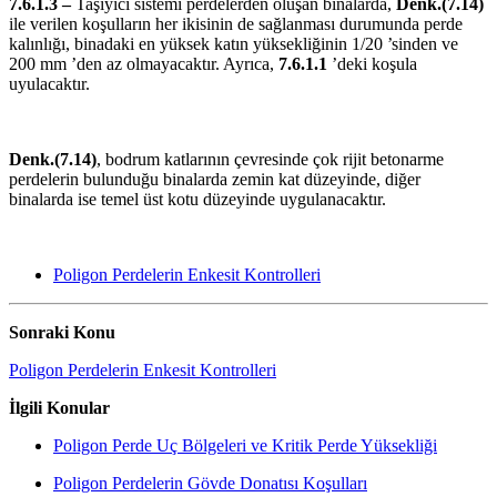
7.6.1.3 –
Taşıyıcı sistemi perdelerden oluşan binalarda,
Denk.(7.14)
ile verilen koşulların her ikisinin de sağlanması durumunda perde
kalınlığı, binadaki en yüksek katın yüksekliğinin 1/20 ’sinden ve
200 mm ’den az olmayacaktır. Ayrıca,
7.6.1.1
’deki koşula
uyulacaktır.
Denk.(7.14)
, bodrum katlarının çevresinde çok rijit betonarme
perdelerin bulunduğu binalarda zemin kat düzeyinde, diğer
binalarda ise temel üst kotu düzeyinde uygulanacaktır.
Poligon Perdelerin Enkesit Kontrolleri
Sonraki Konu
Poligon Perdelerin Enkesit Kontrolleri
İlgili Konular
Poligon Perde Uç Bölgeleri ve Kritik Perde Yüksekliği
Poligon Perdelerin Gövde Donatısı Koşulları