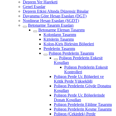
Deprem Yer Hareketi
Genel Esaslar
Deprem Etkisi Altında Düzensiz Binalar
Dayanıma Göre Hesap Esasları (DGT)
Nonlinear Hesap Esasları (ŞGDT)
Betonarme Tasarım Esasları
Betonarme Eleman Tasarımı
Kolonların Tasarımı
Kirişlerin Tasarımı
Kolon-Kiriş Birleşim Bölgeleri
Perdelerin Tasarımı
Poligon Perdelerin Tasarımı
Poligon Perdelerin Enkesit
Koşulları
Poligon Perdelerin Enkesit
Kontrolleri
Poligon Perde Uç Bölgeleri ve
Kritik Perde Yüksekliği
Poligon Perdelerin Gövde Donatısı
Koşulları
Poligon Perde Uç Bölgelerinde
Donatı Koşulları
Poligon Perdelerin Eğilme Tasarımı
Poligon Perdelerin Kesme Tasarımı
Poligon (Çekirdek) Perde