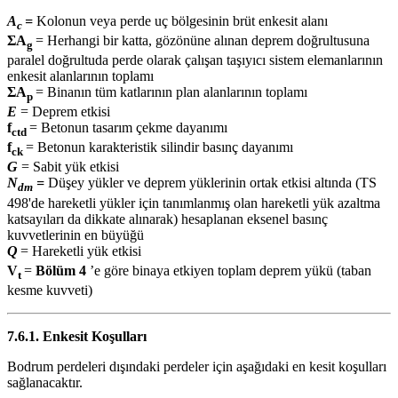
A
=
Kolonun veya perde uç bölgesinin brüt enkesit alanı
c
ΣA
= Herhangi bir katta, gözönüne alınan deprem doğrultusuna
g
paralel doğrultuda perde olarak çalışan taşıyıcı sistem elemanlarının
enkesit alanlarının toplamı
ΣA
= Binanın tüm katlarının plan alanlarının toplamı
p
E
= Deprem etkisi
f
= Betonun tasarım çekme dayanımı
ctd
f
= Betonun karakteristik silindir basınç dayanımı
ck
G
= Sabit yük etkisi
N
=
Düşey yükler ve deprem yüklerinin ortak etkisi altında (TS
dm
498'de hareketli yükler için tanımlanmış olan hareketli yük azaltma
katsayıları da dikkate alınarak) hesaplanan eksenel basınç
kuvvetlerinin en büyüğü
Q
= Hareketli yük etkisi
V
=
Bölüm 4
’e göre binaya etkiyen toplam deprem yükü (taban
t
kesme kuvveti)
7.6.1. Enkesit Koşulları
Bodrum perdeleri dışındaki perdeler için aşağıdaki en kesit koşulları
sağlanacaktır.