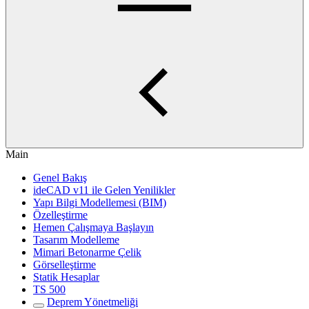
Main
Genel Bakış
ideCAD v11 ile Gelen Yenilikler
Yapı Bilgi Modellemesi (BIM)
Özelleştirme
Hemen Çalışmaya Başlayın
Tasarım Modelleme
Mimari Betonarme Çelik
Görselleştirme
Statik Hesaplar
TS 500
Deprem Yönetmeliği