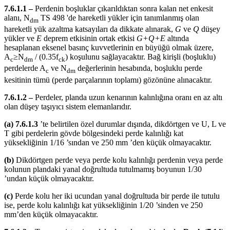
7.6.1.1 –
Perdenin boşluklar çıkarıldıktan sonra kalan net enkesit
alanı, N
TS 498 'de hareketli yükler için tanımlanmış olan
dm
hareketli yük azaltma katsayıları da dikkate alınarak,
G
ve
Q
düşey
yükler ve
E
deprem etkisinin ortak etkisi
G+Q+E
altında
hesaplanan eksenel basınç kuvvetlerinin en büyüğü olmak üzere,
A
≥N
/ (0.35f
) koşulunu sağlayacaktır. Bağ kirişli (boşluklu)
c
dm
ck
perdelerde A
ve N
değerlerinin hesabında, boşluklu perde
c
dm
kesitinin tümü (perde parçalarının toplamı) gözönüne alınacaktır.
7.6.1.2 –
Perdeler, planda uzun kenarının kalınlığına oranı en az altı
olan düşey taşıyıcı sistem elemanlarıdır.
(a) 7.6.1.3
’te belirtilen özel durumlar dışında, dikdörtgen ve U, L ve
T gibi perdelerin gövde bölgesindeki perde kalınlığı kat
yüksekliğinin 1/16 ’sından ve 250 mm ’den küçük olmayacaktır.
(b)
Dikdörtgen perde veya perde kolu kalınlığı perdenin veya perde
kolunun plandaki yanal doğrultuda tutulmamış boyunun 1/30
’undan küçük olmayacaktır.
(c)
Perde kolu her iki ucundan yanal doğrultuda bir perde ile tutulu
ise, perde kolu kalınlığı kat yüksekliğinin 1/20 ’sinden ve 250
mm’den küçük olmayacaktır.