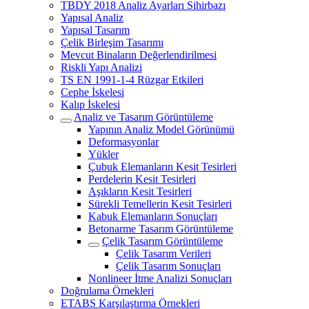
TBDY 2018 Analiz Ayarları Sihirbazı
Yapısal Analiz
Yapısal Tasarım
Çelik Birleşim Tasarımı
Mevcut Binaların Değerlendirilmesi
Riskli Yapı Analizi
TS EN 1991-1-4 Rüzgar Etkileri
Cephe İskelesi
Kalıp İskelesi
Analiz ve Tasarım Görüntüleme
Yapının Analiz Model Görünümü
Deformasyonlar
Yükler
Çubuk Elemanların Kesit Tesirleri
Perdelerin Kesit Tesirleri
Aşıkların Kesit Tesirleri
Sürekli Temellerin Kesit Tesirleri
Kabuk Elemanların Sonuçları
Betonarme Tasarım Görüntüleme
Çelik Tasarım Görüntüleme
Çelik Tasarım Verileri
Çelik Tasarım Sonuçları
Nonlineer İtme Analizi Sonuçları
Doğrulama Örnekleri
ETABS Karşılaştırma Örnekleri