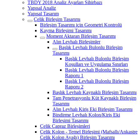
TBDY 2018 Analiz Ayarları Sihirbazı
Yapısal Analiz
Yapısal Tasarım
Çelik Birleşim Tasarımı
Birleşim Tasarımı için Geometri Kontrolü
Kayma Birleşimi Tasarımı
Moment Aktaran Birleşim Tasarımı
Alın Levhalı Birleşimler
Başlık Levhalı Bulonlu Birleşim
Tasarımı
Başlık Levhalı Bulonlu Birleşim
Koşulları ve Uygulama Sınırları
Başlık Levhalı Bulonlu Birleşim
Raporu 1
Başlık Levhalı Bulonlu Birleşim
Raporu 2
Başlık Levhalı Kaynaklı Birleşim Tasarımı
Tam Penetrasyonlu Küt Kaynaklı Birleşim
Tasarımı
Alın Levhalı Kiriş Eki Birleşim Tasarımı
Bindirme Levhalı Kolon/Kiriş Eki
Birleşimi Tasarımı
Çelik Çapraz Birleşimleri
Çelik Kolon - Temel Birleşimi (Mafsallı/Ankastre
Çelik Kolon Ayağı) Birleşim Tasarımı