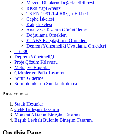
Mevcut Binaların Değerlendirilmesi
Riskli Yapı Analizi
TS EN 1991-1-4 Rüzgar Etkileri
Cephe İskelesi
Kalıp İskelesi
Analiz ve Tasarım Görüntüleme
Doğrulama Örnekleri
ETABS Karşılaştırma Örnekleri
Deprem Yönetmeliği Uygulama Örnekleri
TS 500
Deprem Yönetmeliği
Proje Çözüm Kılavuzu
Metraj ve Raporlar
Çizimler ve Pafta Tasarımı
Sorun Giderme
Sorumlulukların Sınırlandırılması
Breadcrumbs
Statik Hesaplar
Çelik Birleşim Tasarımı
Moment Aktaran Birleşim Tasarımı
Başlık Levhalı Bulonlu Birleşim Tasarımı
On this Page