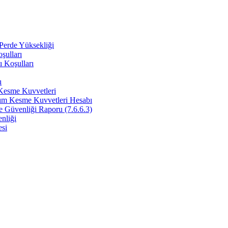
 Perde Yüksekliği
şulları
 Koşulları
ı
 Kesme Kuvvetleri
rım Kesme Kuvvetleri Hesabı
e Güvenliği Raporu (7.6.6.3)
nliği
esi