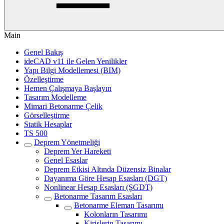
Main
Genel Bakış
ideCAD v11 ile Gelen Yenilikler
Yapı Bilgi Modellemesi (BIM)
Özelleştirme
Hemen Çalışmaya Başlayın
Tasarım Modelleme
Mimari Betonarme Çelik
Görselleştirme
Statik Hesaplar
TS 500
Deprem Yönetmeliği
Deprem Yer Hareketi
Genel Esaslar
Deprem Etkisi Altında Düzensiz Binalar
Dayanıma Göre Hesap Esasları (DGT)
Nonlinear Hesap Esasları (ŞGDT)
Betonarme Tasarım Esasları
Betonarme Eleman Tasarımı
Kolonların Tasarımı
Kirişlerin Tasarımı