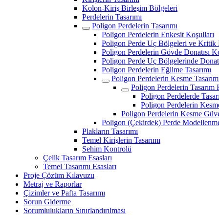
Kolon-Kiriş Birleşim Bölgeleri
Perdelerin Tasarımı
Poligon Perdelerin Tasarımı
Poligon Perdelerin Enkesit Koşulları
Poligon Perde Uç Bölgeleri ve Kritik
Poligon Perdelerin Gövde Donatısı Ko
Poligon Perde Uç Bölgelerinde Donatı
Poligon Perdelerin Eğilme Tasarımı
Poligon Perdelerin Kesme Tasarım
Poligon Perdelerin Tasarım
Poligon Perdelerde Tasa
Poligon Perdelerin Kesm
Poligon Perdelerin Kesme Güve
Poligon (Çekirdek) Perde Modellenm
Plakların Tasarımı
Temel Kirişlerin Tasarımı
Sehim Kontrolü
Çelik Tasarım Esasları
Temel Tasarımı Esasları
Proje Çözüm Kılavuzu
Metraj ve Raporlar
Çizimler ve Pafta Tasarımı
Sorun Giderme
Sorumlulukların Sınırlandırılması