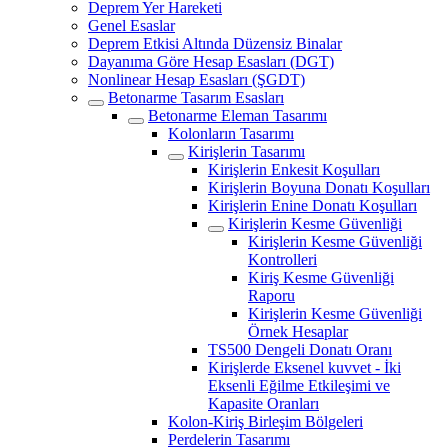
Deprem Yer Hareketi
Genel Esaslar
Deprem Etkisi Altında Düzensiz Binalar
Dayanıma Göre Hesap Esasları (DGT)
Nonlinear Hesap Esasları (ŞGDT)
Betonarme Tasarım Esasları
Betonarme Eleman Tasarımı
Kolonların Tasarımı
Kirişlerin Tasarımı
Kirişlerin Enkesit Koşulları
Kirişlerin Boyuna Donatı Koşulları
Kirişlerin Enine Donatı Koşulları
Kirişlerin Kesme Güvenliği
Kirişlerin Kesme Güvenliği
Kontrolleri
Kiriş Kesme Güvenliği
Raporu
Kirişlerin Kesme Güvenliği
Örnek Hesaplar
TS500 Dengeli Donatı Oranı
Kirişlerde Eksenel kuvvet - İki
Eksenli Eğilme Etkileşimi ve
Kapasite Oranları
Kolon-Kiriş Birleşim Bölgeleri
Perdelerin Tasarımı