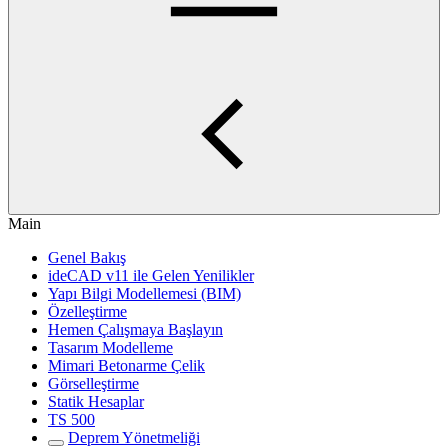
Main
Genel Bakış
ideCAD v11 ile Gelen Yenilikler
Yapı Bilgi Modellemesi (BIM)
Özelleştirme
Hemen Çalışmaya Başlayın
Tasarım Modelleme
Mimari Betonarme Çelik
Görselleştirme
Statik Hesaplar
TS 500
Deprem Yönetmeliği