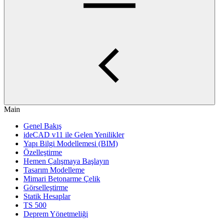
Main
Genel Bakış
ideCAD v11 ile Gelen Yenilikler
Yapı Bilgi Modellemesi (BIM)
Özelleştirme
Hemen Çalışmaya Başlayın
Tasarım Modelleme
Mimari Betonarme Çelik
Görselleştirme
Statik Hesaplar
TS 500
Deprem Yönetmeliği