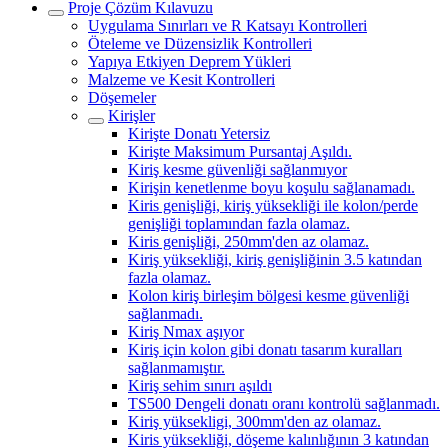
Proje Çözüm Kılavuzu
Uygulama Sınırları ve R Katsayı Kontrolleri
Öteleme ve Düzensizlik Kontrolleri
Yapıya Etkiyen Deprem Yükleri
Malzeme ve Kesit Kontrolleri
Döşemeler
Kirişler
Kirişte Donatı Yetersiz
Kirişte Maksimum Pursantaj Aşıldı.
Kiriş kesme güvenliği sağlanmıyor
Kirişin kenetlenme boyu koşulu sağlanamadı.
Kiris genişliği, kiriş yüksekliği ile kolon/perde
genişliği toplamından fazla olamaz.
Kiris genişliği, 250mm'den az olamaz.
Kiriş yüksekliği, kiriş genişliğinin 3.5 katından
fazla olamaz.
Kolon kiriş birleşim bölgesi kesme güvenliği
sağlanmadı.
Kiriş Nmax aşıyor
Kiriş için kolon gibi donatı tasarım kuralları
sağlanmamıştır.
Kiriş sehim sınırı aşıldı
TS500 Dengeli donatı oranı kontrolü sağlanmadı.
Kiriş yüksekligi, 300mm'den az olamaz.
Kiris yüksekliği, döşeme kalınlığının 3 katından