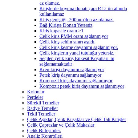
az olamaz.
Kirişlerde boyuna donatı çapı Ø12 ün altında
kullanılamaz
Kiriş genişliği, 200mm'den az olamaz.
Bağ Kirişte Donatı Yetersiz
Kiriş kapasite oranı >1
Çelik kiriş PMM oranı sağlanmıyor
Çelik kiriş sehim sınırı aşıldı.
Çelik kiriş kesme dayanımı sağlanmıyor.
Çelik kirişlerin yanal tutuluğu yetersiz.
Seçilen çelik kiriş Enkesit Koşulları 'nı
sağlamamaktadır
Kren kirişi dayanımı sağlanmıyor
Petek kiriş dayanımı sağlamıyor
Kompozit kiriş dayanımı sağlanmıyor
Kompozit petek kiriş dayanımı sağlanmıyor
Kolonlar
Perdeler
Sürekli Temeller
Radye Temeller
Tekil Temeller
Çelik Aşıklar, Çelik Kuşaklar ve Çelik Tali Kirişler
Çelik Çaprazlar ve Çelik Makaslar
Çelik Birleşimler.
Analiz Kontrolleri