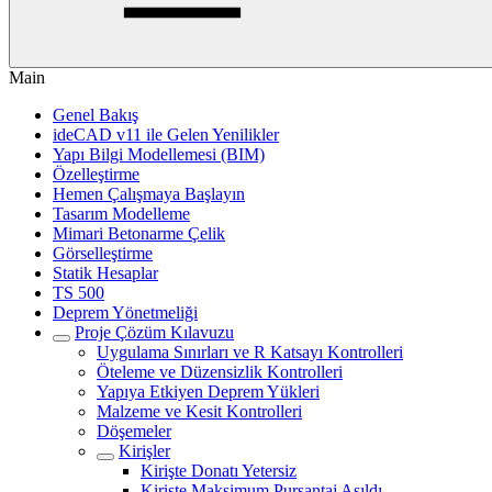
Main
Genel Bakış
ideCAD v11 ile Gelen Yenilikler
Yapı Bilgi Modellemesi (BIM)
Özelleştirme
Hemen Çalışmaya Başlayın
Tasarım Modelleme
Mimari Betonarme Çelik
Görselleştirme
Statik Hesaplar
TS 500
Deprem Yönetmeliği
Proje Çözüm Kılavuzu
Uygulama Sınırları ve R Katsayı Kontrolleri
Öteleme ve Düzensizlik Kontrolleri
Yapıya Etkiyen Deprem Yükleri
Malzeme ve Kesit Kontrolleri
Döşemeler
Kirişler
Kirişte Donatı Yetersiz
Kirişte Maksimum Pursantaj Aşıldı.