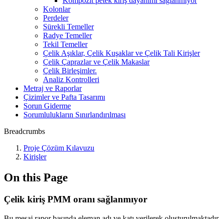
Kompozit petek kiriş dayanımı sağlanmıyor
Kolonlar
Perdeler
Sürekli Temeller
Radye Temeller
Tekil Temeller
Çelik Aşıklar, Çelik Kuşaklar ve Çelik Tali Kirişler
Çelik Çaprazlar ve Çelik Makaslar
Çelik Birleşimler.
Analiz Kontrolleri
Metraj ve Raporlar
Çizimler ve Pafta Tasarımı
Sorun Giderme
Sorumlulukların Sınırlandırılması
Breadcrumbs
Proje Çözüm Kılavuzu
Kirişler
On this Page
Çelik kiriş PMM oranı sağlanmıyor
Bu mesaj rapor başında eleman adı ve katı verilerek oluşturulmaktadır