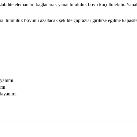
 stabilite elemanları bağlanarak yanal tutululuk boyu küçültülebilir. Ya
anal tutululuk boyunu azaltacak şekilde çaprazlar girilirse eğilme kapas
ayanımı
ımı
dayanımı