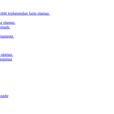
nişliği toplamından fazla olamaz.
zla olamaz.
anmadı.
nmamıştır.
z olamaz.
anılamaz
ktadır