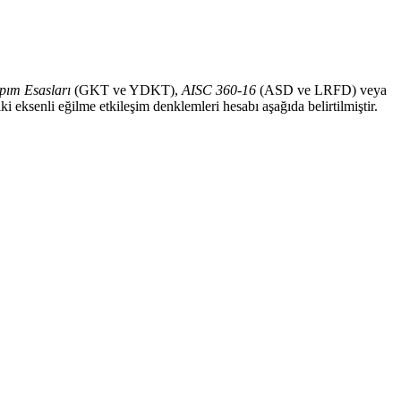
pım Esasları
(GKT ve YDKT),
AISC 360-16
(ASD ve LRFD) veya
eksenli eğilme etkileşim denklemleri hesabı aşağıda belirtilmiştir.