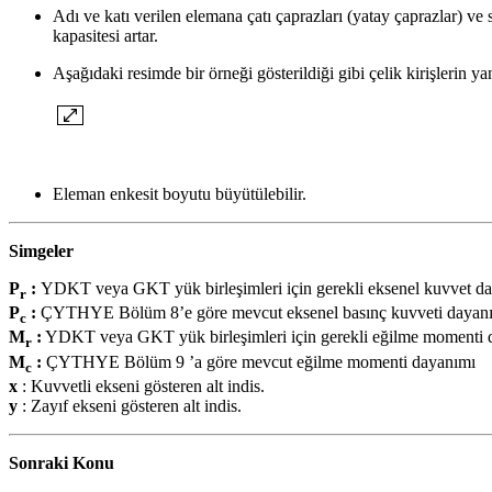
Adı ve katı verilen elemana çatı çaprazları (yatay çaprazlar) ve
kapasitesi artar.
Aşağıdaki resimde bir örneği gösterildiği gibi çelik kirişlerin y
Eleman enkesit boyutu büyütülebilir.
Simgeler
P
:
YDKT veya GKT yük birleşimleri için gerekli eksenel kuvvet d
r
P
:
ÇYTHYE
Bölüm 8’e göre mevcut eksenel basınç kuvveti dayan
c
M
:
YDKT veya GKT yük birleşimleri için gerekli eğilme momenti 
r
M
:
ÇYTHYE
Bölüm 9 ’a göre mevcut eğilme momenti dayanımı
c
x
: Kuvvetli ekseni gösteren alt indis.
y
: Zayıf ekseni gösteren alt indis.
Sonraki Konu