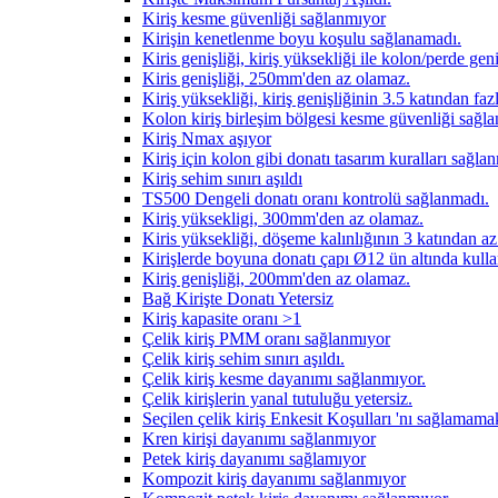
Kiriş kesme güvenliği sağlanmıyor
Kirişin kenetlenme boyu koşulu sağlanamadı.
Kiris genişliği, kiriş yüksekliği ile kolon/perde ge
Kiris genişliği, 250mm'den az olamaz.
Kiriş yüksekliği, kiriş genişliğinin 3.5 katından fa
Kolon kiriş birleşim bölgesi kesme güvenliği sağl
Kiriş Nmax aşıyor
Kiriş için kolon gibi donatı tasarım kuralları sağla
Kiriş sehim sınırı aşıldı
TS500 Dengeli donatı oranı kontrolü sağlanmadı.
Kiriş yüksekligi, 300mm'den az olamaz.
Kiris yüksekliği, döşeme kalınlığının 3 katından a
Kirişlerde boyuna donatı çapı Ø12 ün altında kull
Kiriş genişliği, 200mm'den az olamaz.
Bağ Kirişte Donatı Yetersiz
Kiriş kapasite oranı >1
Çelik kiriş PMM oranı sağlanmıyor
Çelik kiriş sehim sınırı aşıldı.
Çelik kiriş kesme dayanımı sağlanmıyor.
Çelik kirişlerin yanal tutuluğu yetersiz.
Seçilen çelik kiriş Enkesit Koşulları 'nı sağlamama
Kren kirişi dayanımı sağlanmıyor
Petek kiriş dayanımı sağlamıyor
Kompozit kiriş dayanımı sağlanmıyor