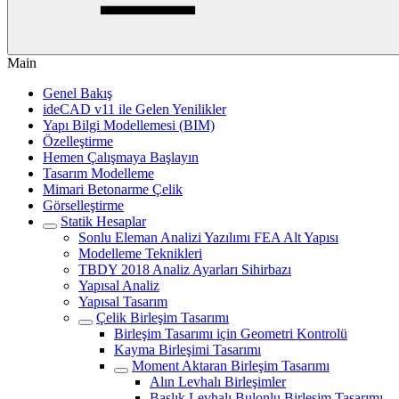
Main
Genel Bakış
ideCAD v11 ile Gelen Yenilikler
Yapı Bilgi Modellemesi (BIM)
Özelleştirme
Hemen Çalışmaya Başlayın
Tasarım Modelleme
Mimari Betonarme Çelik
Görselleştirme
Statik Hesaplar
Sonlu Eleman Analizi Yazılımı FEA Alt Yapısı
Modelleme Teknikleri
TBDY 2018 Analiz Ayarları Sihirbazı
Yapısal Analiz
Yapısal Tasarım
Çelik Birleşim Tasarımı
Birleşim Tasarımı için Geometri Kontrolü
Kayma Birleşimi Tasarımı
Moment Aktaran Birleşim Tasarımı
Alın Levhalı Birleşimler
Başlık Levhalı Bulonlu Birleşim Tasarımı