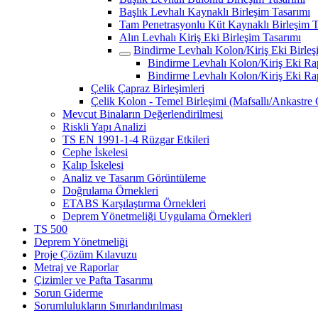
Başlık Levhalı Kaynaklı Birleşim Tasarımı
Tam Penetrasyonlu Küt Kaynaklı Birleşim T
Alın Levhalı Kiriş Eki Birleşim Tasarımı
Bindirme Levhalı Kolon/Kiriş Eki Birleş
Bindirme Levhalı Kolon/Kiriş Eki Ra
Bindirme Levhalı Kolon/Kiriş Eki Ra
Çelik Çapraz Birleşimleri
Çelik Kolon - Temel Birleşimi (Mafsallı/Ankastre 
Mevcut Binaların Değerlendirilmesi
Riskli Yapı Analizi
TS EN 1991-1-4 Rüzgar Etkileri
Cephe İskelesi
Kalıp İskelesi
Analiz ve Tasarım Görüntüleme
Doğrulama Örnekleri
ETABS Karşılaştırma Örnekleri
Deprem Yönetmeliği Uygulama Örnekleri
TS 500
Deprem Yönetmeliği
Proje Çözüm Kılavuzu
Metraj ve Raporlar
Çizimler ve Pafta Tasarımı
Sorun Giderme
Sorumlulukların Sınırlandırılması