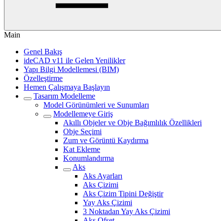
Main
Genel Bakış
ideCAD v11 ile Gelen Yenilikler
Yapı Bilgi Modellemesi (BIM)
Özelleştirme
Hemen Çalışmaya Başlayın
Tasarım Modelleme
Model Görünümleri ve Sunumları
Modellemeye Giriş
Akıllı Objeler ve Obje Bağımlılık Özellikleri
Obje Seçimi
Zum ve Görüntü Kaydırma
Kat Ekleme
Konumlandırma
Aks
Aks Ayarları
Aks Çizimi
Aks Çizim Tipini Değiştir
Yay Aks Çizimi
3 Noktadan Yay Aks Çizimi
Aks Ofset