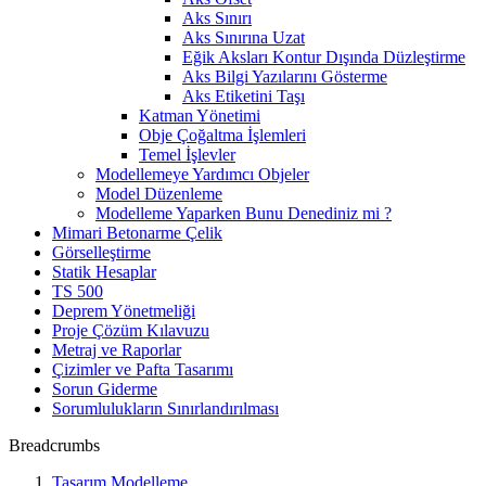
Aks Sınırı
Aks Sınırına Uzat
Eğik Aksları Kontur Dışında Düzleştirme
Aks Bilgi Yazılarını Gösterme
Aks Etiketini Taşı
Katman Yönetimi
Obje Çoğaltma İşlemleri
Temel İşlevler
Modellemeye Yardımcı Objeler
Model Düzenleme
Modelleme Yaparken Bunu Denediniz mi ?
Mimari Betonarme Çelik
Görselleştirme
Statik Hesaplar
TS 500
Deprem Yönetmeliği
Proje Çözüm Kılavuzu
Metraj ve Raporlar
Çizimler ve Pafta Tasarımı
Sorun Giderme
Sorumlulukların Sınırlandırılması
Breadcrumbs
Tasarım Modelleme