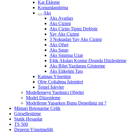
Kat Ekleme
Konumlandırma
Aks
Aks Ayarları
Aks Çizimi
Aks Çizim Tipini Değiştir
Yay Aks Çizimi
3 Noktadan Yay Aks Çizimi
Aks Ofset
Aks Sınırı
Aks Sınırına Uzat
Eğik Aksları Kontur Dışında Düzleştirme
Aks Bilgi Yazılarını Gösterme
Aks Etiketini Taşı
Katman Yönetimi
Obje Çoğaltma İşlemleri
Temel İşlevler
Modellemeye Yardımcı Objeler
Model Düzenleme
Modelleme Yaparken Bunu Denediniz mi ?
Mimari Betonarme Çelik
Görselleştirme
Statik Hesaplar
TS 500
Deprem Yönetmeliği