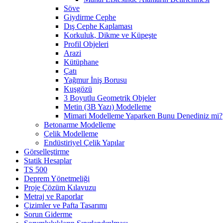
Söve
Giydirme Cephe
Dış Cephe Kaplaması
Korkuluk, Dikme ve Küpeşte
Profil Objeleri
Arazi
Kütüphane
Çatı
Yağmur İniş Borusu
Kuşgözü
3 Boyutlu Geometrik Objeler
Metin (3B Yazı) Modelleme
Mimari Modelleme Yaparken Bunu Denediniz mi?
Betonarme Modelleme
Çelik Modelleme
Endüstiriyel Çelik Yapılar
Görselleştirme
Statik Hesaplar
TS 500
Deprem Yönetmeliği
Proje Çözüm Kılavuzu
Metraj ve Raporlar
Çizimler ve Pafta Tasarımı
Sorun Giderme