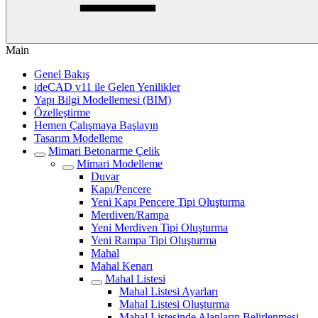
Main
Genel Bakış
ideCAD v11 ile Gelen Yenilikler
Yapı Bilgi Modellemesi (BIM)
Özelleştirme
Hemen Çalışmaya Başlayın
Tasarım Modelleme
Mimari Betonarme Çelik
Mimari Modelleme
Duvar
Kapı/Pencere
Yeni Kapı Pencere Tipi Oluşturma
Merdiven/Rampa
Yeni Merdiven Tipi Oluşturma
Yeni Rampa Tipi Oluşturma
Mahal
Mahal Kenarı
Mahal Listesi
Mahal Listesi Ayarları
Mahal Listesi Oluşturma
Mahal Listesinde Alanların Belirlenmesi