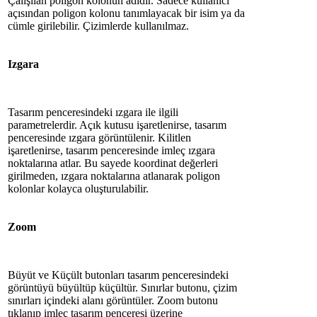
Çalışılan poligon kolonun adıdır. Sadece kullanıcı
açısından poligon kolonu tanımlayacak bir isim ya da
cümle girilebilir. Çizimlerde kullanılmaz.
Izgara
Tasarım penceresindeki ızgara ile ilgili
parametrelerdir. Açık kutusu işaretlenirse, tasarım
penceresinde ızgara görüntülenir. Kilitlen
işaretlenirse, tasarım penceresinde imleç ızgara
noktalarına atlar. Bu sayede koordinat değerleri
girilmeden, ızgara noktalarına atlanarak poligon
kolonlar kolayca oluşturulabilir.
Zoom
Büyüt ve Küçült butonları tasarım penceresindeki
görüntüyü büyültüp küçültür. Sınırlar butonu, çizim
sınırları içindeki alanı görüntüler. Zoom butonu
tıklanıp imleç tasarım penceresi üzerine