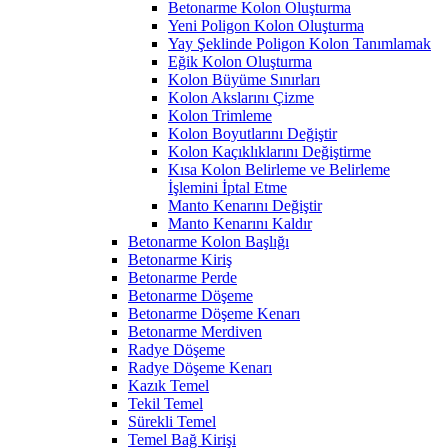
Betonarme Kolon Oluşturma
Yeni Poligon Kolon Oluşturma
Yay Şeklinde Poligon Kolon Tanımlamak
Eğik Kolon Oluşturma
Kolon Büyüme Sınırları
Kolon Akslarını Çizme
Kolon Trimleme
Kolon Boyutlarını Değiştir
Kolon Kaçıklıklarını Değiştirme
Kısa Kolon Belirleme ve Belirleme
İşlemini İptal Etme
Manto Kenarını Değiştir
Manto Kenarını Kaldır
Betonarme Kolon Başlığı
Betonarme Kiriş
Betonarme Perde
Betonarme Döşeme
Betonarme Döşeme Kenarı
Betonarme Merdiven
Radye Döşeme
Radye Döşeme Kenarı
Kazık Temel
Tekil Temel
Sürekli Temel
Temel Bağ Kirişi