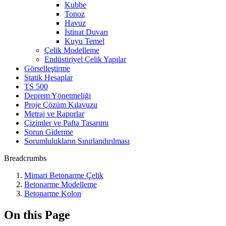
Kubbe
Tonoz
Havuz
İstinat Duvarı
Kuyu Temel
Çelik Modelleme
Endüstiriyel Çelik Yapılar
Görselleştirme
Statik Hesaplar
TS 500
Deprem Yönetmeliği
Proje Çözüm Kılavuzu
Metraj ve Raporlar
Çizimler ve Pafta Tasarımı
Sorun Giderme
Sorumlulukların Sınırlandırılması
Breadcrumbs
Mimari Betonarme Çelik
Betonarme Modelleme
Betonarme Kolon
On this Page