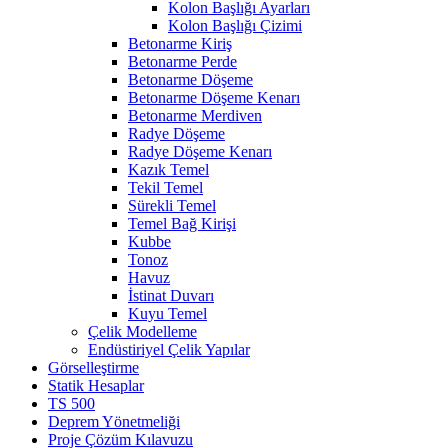
Kolon Başlığı Ayarları
Kolon Başlığı Çizimi
Betonarme Kiriş
Betonarme Perde
Betonarme Döşeme
Betonarme Döşeme Kenarı
Betonarme Merdiven
Radye Döşeme
Radye Döşeme Kenarı
Kazık Temel
Tekil Temel
Sürekli Temel
Temel Bağ Kirişi
Kubbe
Tonoz
Havuz
İstinat Duvarı
Kuyu Temel
Çelik Modelleme
Endüstiriyel Çelik Yapılar
Görselleştirme
Statik Hesaplar
TS 500
Deprem Yönetmeliği
Proje Çözüm Kılavuzu