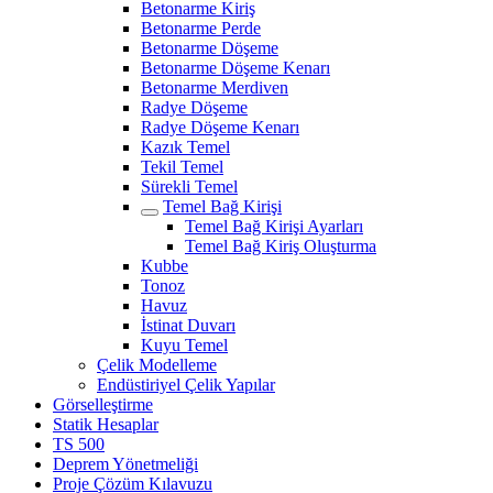
Betonarme Kiriş
Betonarme Perde
Betonarme Döşeme
Betonarme Döşeme Kenarı
Betonarme Merdiven
Radye Döşeme
Radye Döşeme Kenarı
Kazık Temel
Tekil Temel
Sürekli Temel
Temel Bağ Kirişi
Temel Bağ Kirişi Ayarları
Temel Bağ Kiriş Oluşturma
Kubbe
Tonoz
Havuz
İstinat Duvarı
Kuyu Temel
Çelik Modelleme
Endüstiriyel Çelik Yapılar
Görselleştirme
Statik Hesaplar
TS 500
Deprem Yönetmeliği
Proje Çözüm Kılavuzu