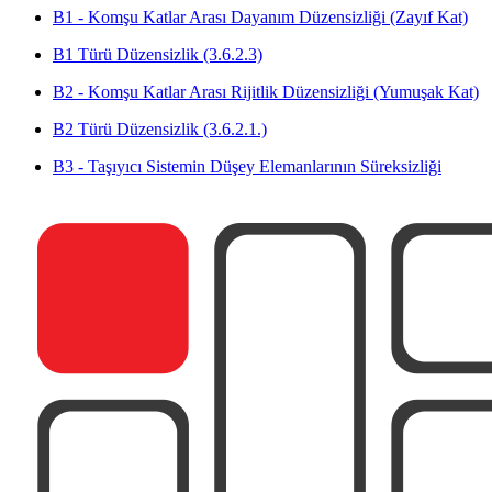
B1 - Komşu Katlar Arası Dayanım Düzensizliği (Zayıf Kat)
B1 Türü Düzensizlik (3.6.2.3)
B2 - Komşu Katlar Arası Rijitlik Düzensizliği (Yumuşak Kat)
B2 Türü Düzensizlik (3.6.2.1.)
B3 - Taşıyıcı Sistemin Düşey Elemanlarının Süreksizliği