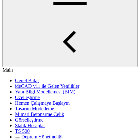
Main
Genel Bakış
ideCAD v11 ile Gelen Yenilikler
Yapı Bilgi Modellemesi (BIM)
Özelleştirme
Hemen Çalışmaya Başlayın
Tasarım Modelleme
Mimari Betonarme Çelik
Görselleştirme
Statik Hesaplar
TS 500
Deprem Yönetmeliği