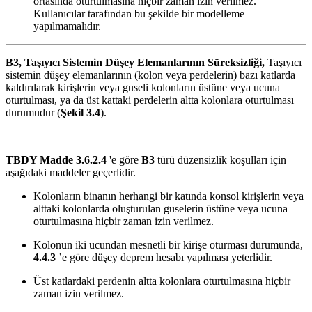
ortasında oturtulmasına hiçbir zaman izin verilmez.
Kullanıcılar tarafından bu şekilde bir modelleme
yapılmamalıdır.
B3, Taşıyıcı Sistemin Düşey Elemanlarının Süreksizliği,
Taşıyıcı
sistemin düşey elemanlarının (kolon veya perdelerin) bazı katlarda
kaldırılarak kirişlerin veya guseli kolonların üstüne veya ucuna
oturtulması, ya da üst kattaki perdelerin altta kolonlara oturtulması
durumudur (
Şekil 3.4
).
TBDY Madde 3.6.2.4
'e göre
B3
türü düzensizlik koşulları için
aşağıdaki maddeler geçerlidir.
Kolonların binanın herhangi bir katında konsol kirişlerin veya
alttaki kolonlarda oluşturulan guselerin üstüne veya ucuna
oturtulmasına hiçbir zaman izin verilmez.
Kolonun iki ucundan mesnetli bir kirişe oturması durumunda,
4.4.3
’e göre düşey deprem hesabı yapılması yeterlidir.
Üst katlardaki perdenin altta kolonlara oturtulmasına hiçbir
zaman izin verilmez.