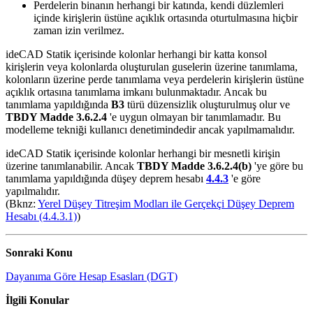
Perdelerin binanın herhangi bir katında, kendi düzlemleri
içinde kirişlerin üstüne açıklık ortasında oturtulmasına hiçbir
zaman izin verilmez.
ideCAD Statik içerisinde kolonlar herhangi bir katta konsol
kirişlerin veya kolonlarda oluşturulan guselerin üzerine tanımlama,
kolonların üzerine perde tanımlama veya perdelerin kirişlerin üstüne
açıklık ortasına tanımlama imkanı bulunmaktadır. Ancak bu
tanımlama yapıldığında
B3
türü düzensizlik oluşturulmuş olur ve
TBDY Madde 3.6.2.4
'e uygun olmayan bir tanımlamadır. Bu
modelleme tekniği kullanıcı denetimindedir ancak yapılmamalıdır.
ideCAD Statik içerisinde kolonlar herhangi bir mesnetli kirişin
üzerine tanımlanabilir. Ancak
TBDY Madde 3.6.2.4(b)
'ye göre bu
tanımlama yapıldığında düşey deprem hesabı
4.4.3
'e göre
yapılmalıdır.
(Bknz:
Yerel Düşey Titreşim Modları ile Gerçekçi Düşey Deprem
Hesabı (4.4.3.1)
)
Sonraki Konu
Dayanıma Göre Hesap Esasları (DGT)
İlgili Konular