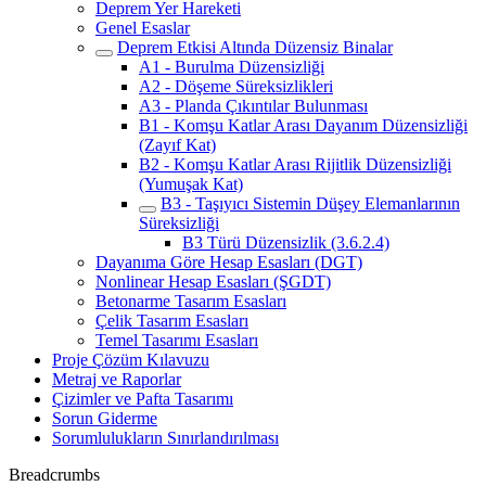
Deprem Yer Hareketi
Genel Esaslar
Deprem Etkisi Altında Düzensiz Binalar
A1 - Burulma Düzensizliği
A2 - Döşeme Süreksizlikleri
A3 - Planda Çıkıntılar Bulunması
B1 - Komşu Katlar Arası Dayanım Düzensizliği
(Zayıf Kat)
B2 - Komşu Katlar Arası Rijitlik Düzensizliği
(Yumuşak Kat)
B3 - Taşıyıcı Sistemin Düşey Elemanlarının
Süreksizliği
B3 Türü Düzensizlik (3.6.2.4)
Dayanıma Göre Hesap Esasları (DGT)
Nonlinear Hesap Esasları (ŞGDT)
Betonarme Tasarım Esasları
Çelik Tasarım Esasları
Temel Tasarımı Esasları
Proje Çözüm Kılavuzu
Metraj ve Raporlar
Çizimler ve Pafta Tasarımı
Sorun Giderme
Sorumlulukların Sınırlandırılması
Breadcrumbs