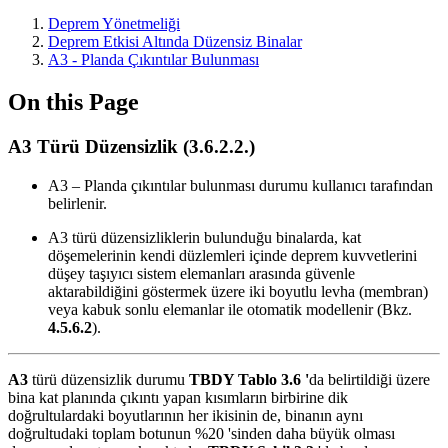
Deprem Yönetmeliği
Deprem Etkisi Altında Düzensiz Binalar
A3 - Planda Çıkıntılar Bulunması
On this Page
A3 Türü Düzensizlik (3.6.2.2.)
A3 – Planda çıkıntılar bulunması durumu kullanıcı tarafından
belirlenir.
A3 türü düzensizliklerin bulunduğu binalarda, kat
döşemelerinin kendi düzlemleri içinde deprem kuvvetlerini
düşey taşıyıcı sistem elemanları arasında güvenle
aktarabildiğini göstermek üzere iki boyutlu levha (membran)
veya kabuk sonlu elemanlar ile otomatik modellenir (Bkz.
4.5.6.2
).
A3
türü düzensizlik durumu
TBDY Tablo 3.6 '
da belirtildiği üzere
bina kat planında çıkıntı yapan kısımların birbirine dik
doğrultulardaki boyutlarının her ikisinin de, binanın aynı
doğrultudaki toplam botunun %20 'sinden daha büyük olması