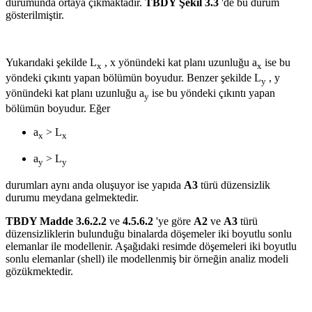
durumunda ortaya çıkmaktadır.
TBDY Şekil 3.3
'de bu durum
gösterilmiştir.
Yukarıdaki şekilde L
, x yönündeki kat planı uzunluğu a
ise bu
x
x
yöndeki çıkıntı yapan bölümün boyudur. Benzer şekilde L
, y
y
yönündeki kat planı uzunluğu a
ise bu yöndeki çıkıntı yapan
y
bölümün boyudur. Eğer
a
> L
x
x
a
> L
y
y
durumları aynı anda oluşuyor ise yapıda
A3
türü düzensizlik
durumu meydana gelmektedir.
TBDY Madde 3.6.2.2
ve
4.5.6.2
'ye göre
A2
ve
A3
türü
düzensizliklerin bulunduğu binalarda döşemeler iki boyutlu sonlu
elemanlar ile modellenir. Aşağıdaki resimde döşemeleri iki boyutlu
sonlu elemanlar (shell) ile modellenmiş bir örneğin analiz modeli
gözükmektedir.