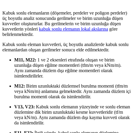
Kabuk sonlu elemanların (döşemeler, perdeler ve poligon perdeler)
üç boyutlu analiz sonucunda gerilmeler ve birim uzunluğa düşen
kuvvetler oluştururlar. Bu gerilmelerin ve birim uzunluğa düşen
kuvvetlerin yönleri
kabuk sonlu elemanın lokal akslarına
göre
belirlenmektedir.
Kabuk sonlu eleman kuvvetleri, üç boyutlu analizlerde kabuk sonlu
elemanlardan oluşan gerilmeler sonucu elde edilmektedir.
M11, M22:
1 ve 2 eksenleri etrafında oluşan ve birim
uzunluğa düşen eğilme momentleri (tfm/m veya kNm/m).
Aynı zamanda düzlem dışı eğilme momentleri olarak
isimlendirilirler.
M12:
Birim uzunluktaki düzlemsel burulma momenti (tfm/m
veya kNm/m) anlamına gelmektedir. Aynı zamanda düzlem içi
burulma momenti olarak da isimlendirilir.
V13, V23:
Kabuk sonlu elemanın yüzeyinde ve sonlu eleman
düzlemine dik birim uzunluktaki kesme kuvvetleridir (tf/m
veya kN/m). Aynı zamanda düzlem dışı kayma kuvveti olarak
da isimlendirilir.
F11, F22:
İlgili yönde, kabul sonlu elemanın düzlemine