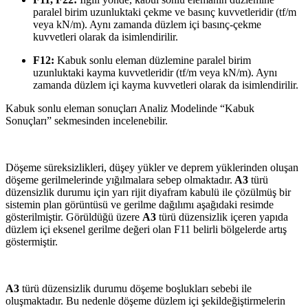
paralel birim uzunluktaki çekme ve basınç kuvvetleridir (tf/m
veya kN/m). Aynı zamanda düzlem içi basınç-çekme
kuvvetleri olarak da isimlendirilir.
F12:
Kabuk sonlu eleman düzlemine paralel birim
uzunluktaki kayma kuvvetleridir (tf/m veya kN/m). Aynı
zamanda düzlem içi kayma kuvvetleri olarak da isimlendirilir.
Kabuk sonlu eleman sonuçları Analiz Modelinde “Kabuk
Sonuçları” sekmesinden incelenebilir.
Döşeme süreksizlikleri, düşey yükler ve deprem yüklerinden oluşan
döşeme gerilmelerinde yığılmalara sebep olmaktadır.
A3
türü
düzensizlik durumu için yarı rijit diyafram kabulü ile çözülmüş bir
sistemin plan görüntüsü ve gerilme dağılımı aşağıdaki resimde
gösterilmiştir. Görüldüğü üzere
A3
türü düzensizlik içeren yapıda
düzlem içi eksenel gerilme değeri olan F11 belirli bölgelerde artış
göstermiştir.
A3
türü düzensizlik durumu döşeme boşlukları sebebi ile
oluşmaktadır. Bu nedenle döşeme düzlem içi şekildeğiştirmelerin