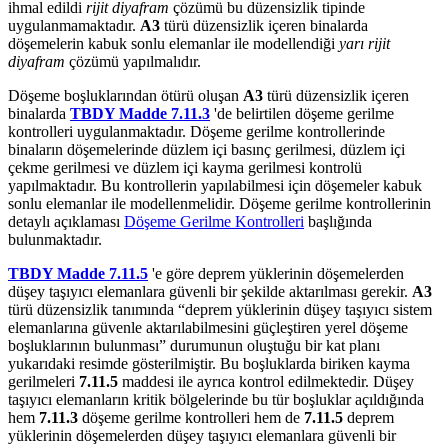
ihmal edildi
rijit diyafram
çözümü bu düzensizlik tipinde
uygulanmamaktadır.
A3
türü düzensizlik içeren binalarda
döşemelerin kabuk sonlu elemanlar ile modellendiği
yarı rijit
diyafram
çözümü yapılmalıdır.
Döşeme boşluklarından ötürü oluşan
A3
türü düzensizlik içeren
binalarda
TBDY Madde 7.11.3
'de belirtilen döşeme gerilme
kontrolleri uygulanmaktadır. Döşeme gerilme kontrollerinde
binaların döşemelerinde düzlem içi basınç gerilmesi, düzlem içi
çekme gerilmesi ve düzlem içi kayma gerilmesi kontrolü
yapılmaktadır. Bu kontrollerin yapılabilmesi için döşemeler kabuk
sonlu elemanlar ile modellenmelidir. Döşeme gerilme kontrollerinin
detaylı açıklaması
Döşeme Gerilme Kontrolleri
başlığında
bulunmaktadır.
TBDY Madde 7.11.5
'e göre deprem yüklerinin döşemelerden
düşey taşıyıcı elemanlara güvenli bir şekilde aktarılması gerekir.
A3
türü düzensizlik tanımında “deprem yüklerinin düşey taşıyıcı sistem
elemanlarına güvenle aktarılabilmesini güçleştiren yerel döşeme
boşluklarının bulunması” durumunun oluştuğu bir kat planı
yukarıdaki resimde gösterilmiştir. Bu boşluklarda biriken kayma
gerilmeleri
7.11.5
maddesi ile ayrıca kontrol edilmektedir. Düşey
taşıyıcı elemanların kritik bölgelerinde bu tür boşluklar açıldığında
hem
7.11.3
döşeme gerilme kontrolleri hem de
7.11.5
deprem
yüklerinin döşemelerden düşey taşıyıcı elemanlara güvenli bir