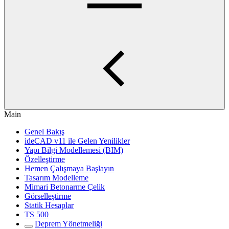
Main
Genel Bakış
ideCAD v11 ile Gelen Yenilikler
Yapı Bilgi Modellemesi (BIM)
Özelleştirme
Hemen Çalışmaya Başlayın
Tasarım Modelleme
Mimari Betonarme Çelik
Görselleştirme
Statik Hesaplar
TS 500
Deprem Yönetmeliği