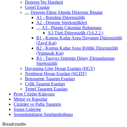
Deprem Yer Hareketi
Genel Esaslar
Deprem Etkisi Altında Düzensiz Binalar
A1 - Burulma Düzensizliği
A2 - Döşeme Süreksizlikleri
A3 - Planda Çıkıntılar Bulunması
A3 Türü Düzensizlik (3.6.2.2.)
B1 - Komşu Katlar Arası Dayanım Düzensizliği
(Zayıf Kat)
B2 - Komşu Katlar Arası Rijitlik Düzensizliği
(Yumuşak Kat)
B3 - Taşıyıcı Sistemin Düşey Elemanlarının
Süreksizliği
Dayanıma Göre Hesap Esasları (DGT)
Nonlinear Hesap Esasları (ŞGDT)
Betonarme Tasarım Esasları
Çelik Tasarım Esasları
Temel Tasarımı Esasları
Proje Çözüm Kılavuzu
Metraj ve Raporlar
Çizimler ve Pafta Tasarımı
Sorun Giderme
Sorumlulukların Sınırlandırılması
Breadcrumbs