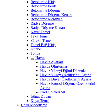
Betonarme Kiriş
Betonarme Perde
Betonarme Döşeme
Betonarme Döşeme Kenarı
Betonarme Merdiven
Radye Döşeme
Radye Döşeme Kenarı
Kazık Temel
Tekil Temel
Sürekli Temel
Temel Bağ Kirişi
Kubbe
Tonoz
Havuz
Havuz Ayarları
Havuz Oluşturma
Havuz Yüzeyi Eğimi Düzenle
Havuz Yüzey Özelliklerini Ayarla
Havuz Duvar Özelliklerini Ayarla
Havuz Konsol Döşeme Özelliklerini
Ayarla
İlkel Objeleri Sil
İstinat Duvarı
Kuyu Temel
Çelik Modelleme