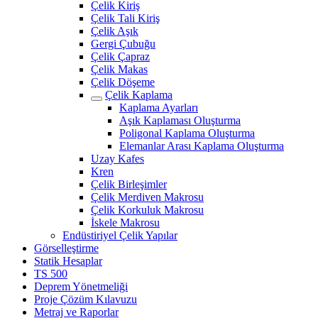
Çelik Kiriş
Çelik Tali Kiriş
Çelik Aşık
Gergi Çubuğu
Çelik Çapraz
Çelik Makas
Çelik Döşeme
Çelik Kaplama
Kaplama Ayarları
Aşık Kaplaması Oluşturma
Poligonal Kaplama Oluşturma
Elemanlar Arası Kaplama Oluşturma
Uzay Kafes
Kren
Çelik Birleşimler
Çelik Merdiven Makrosu
Çelik Korkuluk Makrosu
İskele Makrosu
Endüstiriyel Çelik Yapılar
Görselleştirme
Statik Hesaplar
TS 500
Deprem Yönetmeliği
Proje Çözüm Kılavuzu
Metraj ve Raporlar