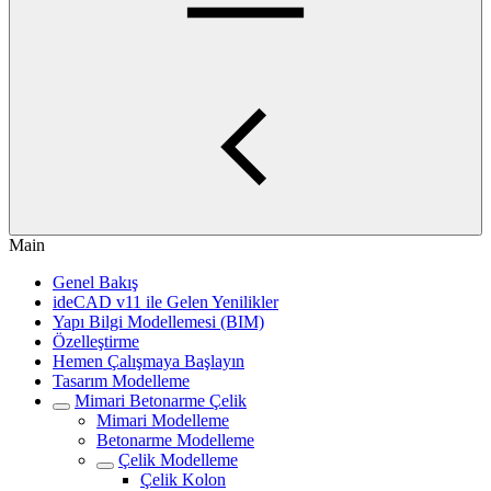
Main
Genel Bakış
ideCAD v11 ile Gelen Yenilikler
Yapı Bilgi Modellemesi (BIM)
Özelleştirme
Hemen Çalışmaya Başlayın
Tasarım Modelleme
Mimari Betonarme Çelik
Mimari Modelleme
Betonarme Modelleme
Çelik Modelleme
Çelik Kolon