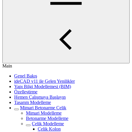
Main
Genel Bakış
ideCAD v11 ile Gelen Yenilikler
Yapı Bilgi Modellemesi (BIM)
Özelleştirme
Hemen Çalışmaya Başlayın
Tasarım Modelleme
Mimari Betonarme Çelik
Mimari Modelleme
Betonarme Modelleme
Çelik Modelleme
Çelik Kolon