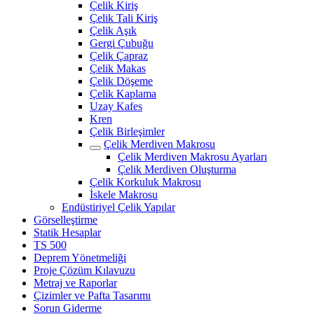
Çelik Kiriş
Çelik Tali Kiriş
Çelik Aşık
Gergi Çubuğu
Çelik Çapraz
Çelik Makas
Çelik Döşeme
Çelik Kaplama
Uzay Kafes
Kren
Çelik Birleşimler
Çelik Merdiven Makrosu
Çelik Merdiven Makrosu Ayarları
Çelik Merdiven Oluşturma
Çelik Korkuluk Makrosu
İskele Makrosu
Endüstiriyel Çelik Yapılar
Görselleştirme
Statik Hesaplar
TS 500
Deprem Yönetmeliği
Proje Çözüm Kılavuzu
Metraj ve Raporlar
Çizimler ve Pafta Tasarımı
Sorun Giderme