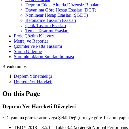
Deprem Etkisi Altında Düzensiz Binalar
Dayanıma Göre Hesap Esasları (DGT)
Nonlinear Hesap Esasları (ŞGDT)
Betonarme Tasarım Esasları
Çelik Tasarım Esasları
Temel Tasarımı Esasları
Proje Çözüm Kılavuzu
Metraj ve Raporlar
Çizimler ve Pafta Tasarımı
Sorun Giderme
Sorumlulukların Sınırlandırılması
Breadcrumbs
Deprem Yönetmeliği
Deprem Yer Hareketi
On this Page
Deprem Yer Hareketi Düzeyleri
• Dayanıma göre tasarım veya Şekil Değiştirmeye göre Tasarım yapılma
TBDY 2018 – 3.5.1 – Tablo 3.4 (a) gereği Normal Performans 