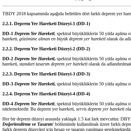
TBDY 2018 kapsamında aşağıda belirtilen dört farklı deprem yer harek
2.2.1. Deprem Yer Hareketi Düzeyi-1 (DD-1)
DD-1
Deprem Yer Hareketi
, spektral büyüklüklerin 50 yılda aşılma 
hareketi,
gözönüne alınan en büyük deprem yer hareketi
olarak da adl
2.2.2. Deprem Yer Hareketi Düzeyi-2 (DD-2)
DD-2
Deprem Yer Hareketi
,
spektral büyüklüklerin 50 yılda aşılma 
hareketi,
standart tasarım deprem yer hareketi
olarak da adlandırılmak
2.2.3. Deprem Yer Hareketi Düzeyi-3 (DD-3)
DD-3
Deprem Yer Hareketi
,
spektral büyüklüklerin 50 yılda aşılma 
2.2.4. Deprem Yer Hareketi Düzeyi-4 (DD-4)
DD-4
Deprem Yer Hareketi
, spektral büyüklüklerin 50 yılda aşılma 
nitelemektedir. Bu deprem yer hareketi,
servis deprem yer hareketi
ola
Her bir deprem düzeyi arasında yaklaşık 1.5 kat fark mevcuttur. D
Değerlendirme ve Tasarım
’ bölümünde kullanılmak üzere farklı depr
farklı deprem düzeyleri için hesap ve tasarım yapılması gerekmektedir