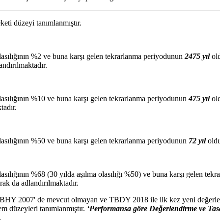
eti düzeyi tanımlanmıştır.
olasılığının %2 ve buna karşı gelen tekrarlanma periyodunun
2475 yıl
ol
andırılmaktadır.
olasılığının %10 ve buna karşı gelen tekrarlanma periyodunun
475 yıl
ol
tadır.
olasılığının %50 ve buna karşı gelen tekrarlanma periyodunun
72 yıl
old
olasılığının %68 (30 yılda aşılma olasılığı %50) ve buna karşı gelen te
rak da adlandırılmaktadır.
BYBHY 2007' de mevcut olmayan ve TBDY 2018 ile ilk kez yeni değerle
em düzeyleri tanımlanmıştır.
‘Performansa göre Değerlendirme ve Tas
.