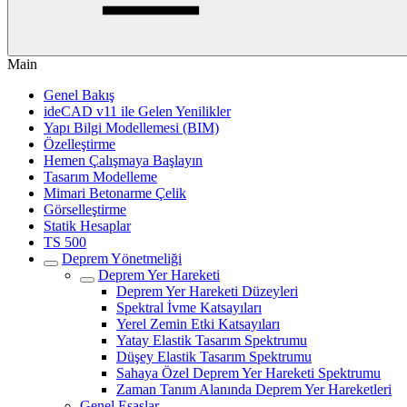
Main
Genel Bakış
ideCAD v11 ile Gelen Yenilikler
Yapı Bilgi Modellemesi (BIM)
Özelleştirme
Hemen Çalışmaya Başlayın
Tasarım Modelleme
Mimari Betonarme Çelik
Görselleştirme
Statik Hesaplar
TS 500
Deprem Yönetmeliği
Deprem Yer Hareketi
Deprem Yer Hareketi Düzeyleri
Spektral İvme Katsayıları
Yerel Zemin Etki Katsayıları
Yatay Elastik Tasarım Spektrumu
Düşey Elastik Tasarım Spektrumu
Sahaya Özel Deprem Yer Hareketi Spektrumu
Zaman Tanım Alanında Deprem Yer Hareketleri
Genel Esaslar