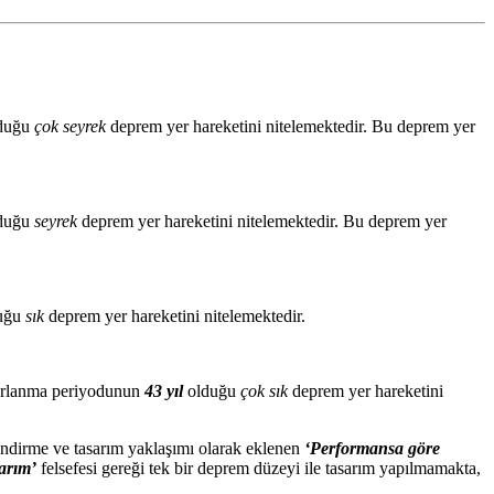
duğu
çok seyrek
deprem yer hareketini nitelemektedir. Bu deprem yer
duğu
seyrek
deprem yer hareketini nitelemektedir. Bu deprem yer
uğu
sık
deprem yer hareketini nitelemektedir.
krarlanma periyodunun
43 yıl
olduğu
çok sık
deprem yer hareketini
ndirme ve tasarım yaklaşımı olarak eklenen
‘Performansa göre
arım’
felsefesi gereği tek bir deprem düzeyi ile tasarım yapılmamakta,