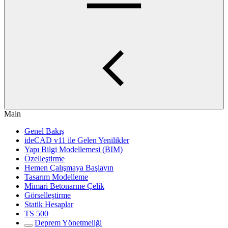
Main
Genel Bakış
ideCAD v11 ile Gelen Yenilikler
Yapı Bilgi Modellemesi (BIM)
Özelleştirme
Hemen Çalışmaya Başlayın
Tasarım Modelleme
Mimari Betonarme Çelik
Görselleştirme
Statik Hesaplar
TS 500
Deprem Yönetmeliği