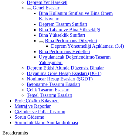
Deprem Yer Hareketi
Genel Esaslar
Bina Kullanım Sınıfları ve Bina Önem
Katsayıları
Deprem Tasarım Sınıfları
Bina Tabanı ve Bina Yüksekliği
Bina Yükseklik Sınıfları
Bina Performans Düzeyleri
Deprem Yönetmeliği Açıklaması (3.4)
Bina Performans Hedefleri
Uygulanacak Değerlendirme/Tasarım
Yaklaşımları
Deprem Etkisi Altında Düzensiz Binalar
Dayanıma Göre Hesap Esasları (DGT)
Nonlinear Hesap Esasları (ŞGDT)
Betonarme Tasarım Esasları
Çelik Tasarım Esasları
Temel Tasarımı Esasları
Proje Çözüm Kılavuzu
Metraj ve Raporlar
Çizimler ve Pafta Tasarımı
Sorun Giderme
Sorumlulukların Sınırlandırılması
Breadcrumbs