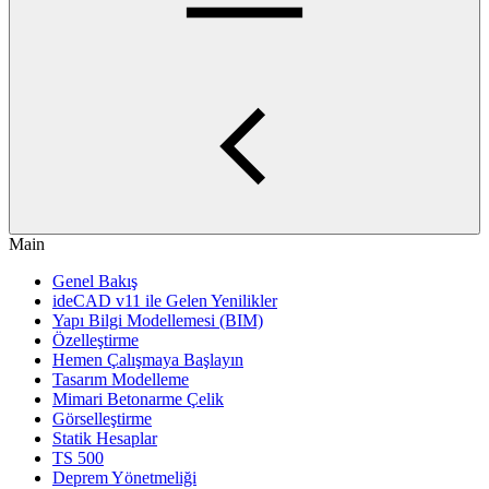
Main
Genel Bakış
ideCAD v11 ile Gelen Yenilikler
Yapı Bilgi Modellemesi (BIM)
Özelleştirme
Hemen Çalışmaya Başlayın
Tasarım Modelleme
Mimari Betonarme Çelik
Görselleştirme
Statik Hesaplar
TS 500
Deprem Yönetmeliği