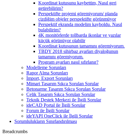
Koordinat kutusunu kaybettim, Nasıl geri
getirebilirim?
Perspektifte projemi göremiyorum/ planda
çizdiğim objeler perspektifte görünmüyor
Perspektif ekranda modelim kayboldu. Nasıl
bulabilirim?
4K monitörlerde tollbarda ikonlar ve yazılar
küçük görünüyor olabilir
Koordinat kutusunun tamamını göremiyorum.
TBDY 2018 sihirbaz ayarları diyaloğunun
tamamını göremiyorum.
Program ayarları nasıl sıfırlanır?
Modelleme Sorunları
Rapor Alma Sorunları
İmport, Export Sorunları
Mimari Tasarım Sıkça Sorulan Sorular
Betonarme Tasarım Sıkça Sorulan Sorular
Çelik Tasarım Sıkça Sorulan Sorular
Teknik Destek Merkezi ile İlgili Sorular
ideCAD Portal ile İlgili Sorular
Forum ile İlgili Sorular
ideYAPI OneClick ile İlgili Sorular
Sorumlulukların Sınırlandırılması
Breadcrumbs