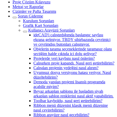
Proje Çözüm Kılavuzu
Metraj ve Raporlar
Çizimler ve Pafta Tasarımı
Sorun Giderme
Kurulum Sorunları
Grafik Kart Sorunları
Kullanıcı Arayüzü Sorunları
ideCAD'i çalıştırdığımda başlangıç sayfası
ekrana gelmiyor. TBDY sihirbazında çevrimiçi
ve çevrimdışı butonları çalışmıyor.
Objelerin tarama seçeneklerinde taramasız olanı
seçtiğim halde çıktıda içi dolu geliyor?
Projelerde veri kaybını nasıl önlerim?
Çalışırken proje kapandı. Nasıl geri getirebilirim?
Çalışılan projenin yedeğini nasıl alırım?
Uyumsuz dosya versiyonu hatası veriyor. Nasıl
düzeltebilirim?
Demoda yapılan projemi lisanslı programda
açabilir miyim?
Beyaz arkaplan şablonu ile başladım siyah
arkaplan şablon renklerini nasıl aktif yapabilirim.
Toolbar kayboldu, nasıl geri getirebilirim?
Ribbon menü düzenini klasik menü düzenine
nasıl çevirebilirim?
Ribbon arayüze nasıl geçebilirim?