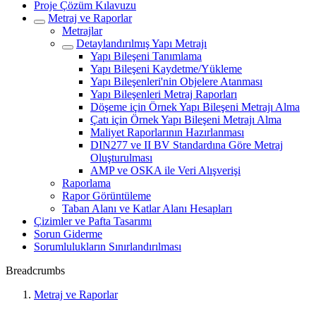
Proje Çözüm Kılavuzu
Metraj ve Raporlar
Metrajlar
Detaylandırılmış Yapı Metrajı
Yapı Bileşeni Tanımlama
Yapı Bileşeni Kaydetme/Yükleme
Yapı Bileşenleri'nin Objelere Atanması
Yapı Bileşenleri Metraj Raporları
Döşeme için Örnek Yapı Bileşeni Metrajı Alma
Çatı için Örnek Yapı Bileşeni Metrajı Alma
Maliyet Raporlarının Hazırlanması
DIN277 ve II BV Standardına Göre Metraj
Oluşturulması
AMP ve OSKA ile Veri Alışverişi
Raporlama
Rapor Görüntüleme
Taban Alanı ve Katlar Alanı Hesapları
Çizimler ve Pafta Tasarımı
Sorun Giderme
Sorumlulukların Sınırlandırılması
Breadcrumbs
Metraj ve Raporlar