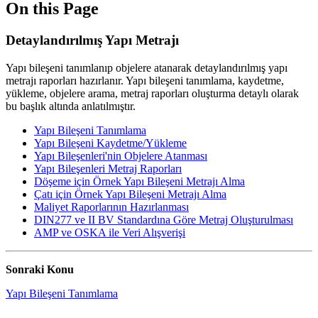
On this Page
Detaylandırılmış Yapı Metrajı
Yapı bileşeni tanımlanıp objelere atanarak detaylandırılmış yapı
metrajı raporları hazırlanır. Yapı bileşeni tanımlama, kaydetme,
yükleme, objelere arama, metraj raporları oluşturma detaylı olarak
bu başlık altında anlatılmıştır.
Yapı Bileşeni Tanımlama
Yapı Bileşeni Kaydetme/Yükleme
Yapı Bileşenleri'nin Objelere Atanması
Yapı Bileşenleri Metraj Raporları
Döşeme için Örnek Yapı Bileşeni Metrajı Alma
Çatı için Örnek Yapı Bileşeni Metrajı Alma
Maliyet Raporlarının Hazırlanması
DIN277 ve II BV Standardına Göre Metraj Oluşturulması
AMP ve OSKA ile Veri Alışverişi
Sonraki Konu
Yapı Bileşeni Tanımlama