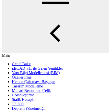
Main
Genel Bakış
ideCAD v11 ile Gelen Yenilikler
Yapı Bilgi Modellemesi (BIM)
Özelleştirme
Hemen Çalışmaya Başlayın
Tasarım Modelleme
Mimari Betonarme Çelik
Görselleştirme
Statik Hesaplar
TS 500
Deprem Yönetmeliği